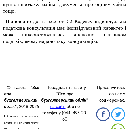
купівлі-продажу майна, документа про оцінку майна
тощо.
Відповідно до п. 52.2 ст. 52 Кодексу індивідуальна
податкова консультація має індивідуальний характер і
може використовуватися виключно платником
податків, якому надано таку консультацію.
© газета
"Все
Передплатіть газету
Приєднуйтесь
про
"Все про
до нас у
бухгалтерський
бухгалтерський облік"
соцмережах:
облік"
, 2018-2026
на сайті
або по
телефону (044) 495-20-
Всі права на матеріали,
60
розміщені на сайті газети