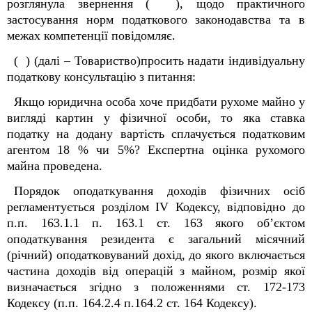
розглянула звернення ( ), щодо практичного
застосування норм податкового законодавства та в
межах компетенції повідомляє.
( ) (далі – Товариство)просить надати індивідуальну
податкову консультацію з питання:
Якщо юридична особа хоче придбати рухоме майно у
вигляді картин у фізичної особи, то яка ставка
податку на додану вартість сплачується податковим
агентом 18 % чи 5%? Експертна оцінка рухомого
майна проведена.
Порядок оподаткування доходів фізичних осіб
регламентується розділом IV Кодексу, відповідно до
п.п. 163.1.1 п. 163.1 ст. 163 якого об’єктом
оподаткування резидента є загальний місячний
(річний) оподатковуваний дохід, до якого включається
частина доходів від операцій з майном, розмір якої
визначається згідно з положеннями ст. 172-173
Кодексу (п.п. 164.2.4 п.164.2 ст. 164 Кодексу).