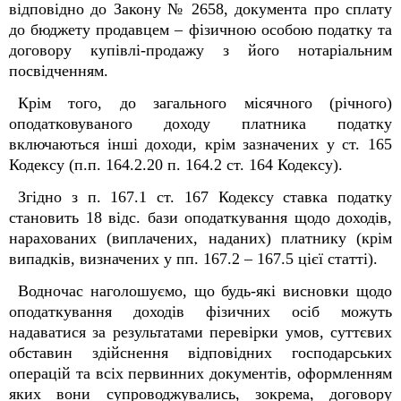
відповідно до Закону № 2658, документа про сплату
до бюджету продавцем – фізичною особою податку та
договору купівлі-продажу з його нотаріальним
посвідченням.
Крім того, до загального місячного (річного)
оподатковуваного доходу платника податку
включаються інші доходи, крім зазначених у ст. 165
Кодексу (п.п. 164.2.20 п. 164.2 ст. 164 Кодексу).
Згідно з п. 167.1 ст. 167 Кодексу ставка податку
становить 18 відс. бази оподаткування щодо доходів,
нарахованих (виплачених, наданих) платнику (крім
випадків, визначених у пп. 167.2 – 167.5 цієї статті).
Водночас наголошуємо, що будь-які висновки щодо
оподаткування доходів фізичних осіб можуть
надаватися за результатами перевірки умов, суттєвих
обставин здійснення відповідних господарських
операцій та всіх первинних документів, оформленням
яких вони супроводжувались, зокрема, договору