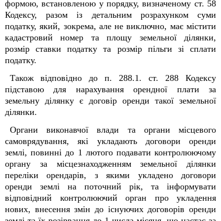
формою, встановленою у порядку, визначеному ст. 58
Кодексу, разом із детальним розрахунком суми
податку, який, зокрема, але не виключно, має містити
кадастровий номер та площу земельної ділянки,
розмір ставки податку та розмір пільги зі сплати
податку.
Також відповідно до п. 288.1. ст. 288 Кодексу
підставою для нарахування орендної плати за
земельну ділянку є договір оренди такої земельної
ділянки.
Органи виконавчої влади та органи місцевого
самоврядування, які укладають договори оренди
землі, повинні до 1 лютого подавати контролюючому
органу за місцезнаходженням земельної ділянки
переліки орендарів, з якими укладено договори
оренди землі на поточний рік, та інформувати
відповідний контролюючий орган про укладення
нових, внесення змін до існуючих договорів оренди
землі та їх розірвання до 1 числа місяця, що настає за