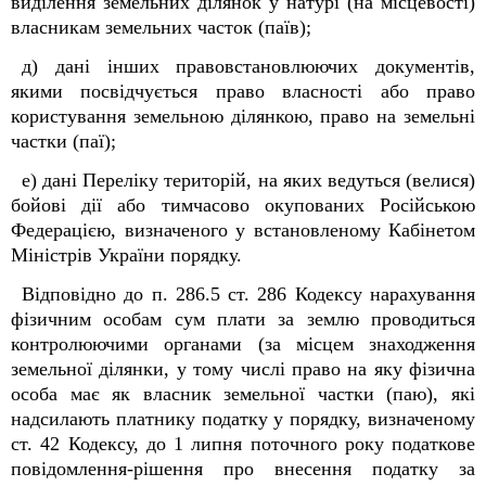
виділення земельних ділянок у натурі (на місцевості)
власникам земельних часток (паїв);
д) дані інших правовстановлюючих документів,
якими посвідчується право власності або право
користування земельною ділянкою, право на земельні
частки (паї);
е) дані Переліку територій, на яких ведуться (велися)
бойові дії або тимчасово окупованих Російською
Федерацією, визначеного у встановленому Кабінетом
Міністрів України порядку.
Відповідно до п. 286.5 ст. 286 Кодексу нарахування
фізичним особам сум плати за землю проводиться
контролюючими органами (за місцем знаходження
земельної ділянки, у тому числі право на яку фізична
особа має як власник земельної частки (паю), які
надсилають платнику податку у порядку, визначеному
ст. 42 Кодексу, до 1 липня поточного року податкове
повідомлення-рішення про внесення податку за