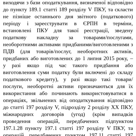
виходячи з бази оподаткування, визначеної відповідно
до пункту 189.1 статті 189 розділу V ПКУ, та скласти
не пізніше останнього дня звітного (податкового)
періоду і зареєструвати в ЄРПН в терміни,
встановлені ПКУ для такої реєстрації, зведену
податкову накладну за товарами/послугами,
необоротними активами придбаними/виготовленими з
ПДВ (для товарів/послуг, необоротних активів,
придбаних або виготовлених до 1 липня 2015 року, –
у разі якщо під час такого придбання або
виготовлення суми податку були включені до складу
податкового кредиту), у разі якщо такі товари/
послуги, необоротні активи призначаються для їх
використання або починають використовуватися в
операціях, звільнених від оподаткування відповідно
до статті 197 розділу V, підрозділу 2 розділу XX ПКУ,
міжнародних договорів (угод) (крім випадків
проведення операцій, передбачених підпунктом
197.1.28 пункту 197.1 статті 197 розділу V ПКУ, та
операцій, передбачених пунктом 197.11 статті 197