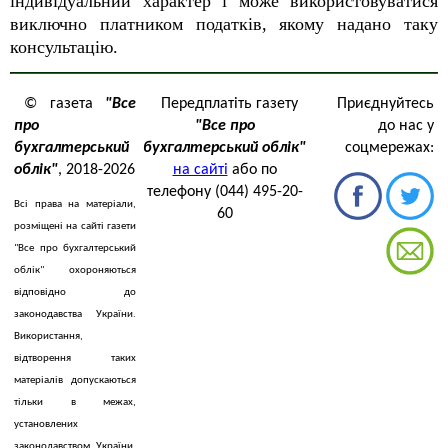
індивідуальний характер і може використовуватися
виключно платником податків, якому надано таку
консультацію.
© газета
"Все
Передплатіть газету
Приєднуйтесь
про
"Все про
до нас у
бухгалтерський
бухгалтерський облік"
соцмережах:
облік"
, 2018-2026
на сайті
або по
телефону (044) 495-20-
Всі права на матеріали,
60
розміщені на сайті газети
"Все про бухгалтерський
облік" охороняються
відповідно до
законодавства України.
Використання,
відтворення таких
матеріалів допускаються
тільки в межах,
установлених
законодавством України.