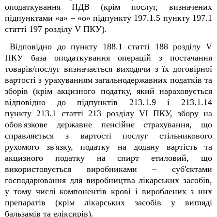
оподаткування ПДВ (крім послуг, визначених
підпунктами «а» – «о» підпункту 197.1.5 пункту 197.1
статті 197 розділу V ПКУ).
Відповідно до пункту 188.1 статті 188 розділу V
ПКУ база оподаткування операцій з постачання
товарів/послуг визначається виходячи з їх договірної
вартості з урахуванням загальнодержавних податків та
зборів (крім акцизного податку, який нараховується
відповідно до підпунктів 213.1.9 і 213.1.14
пункту 213.1 статті 213 розділу VІ ПКУ, збору на
обов'язкове державне пенсійне страхування, що
справляється з вартості послуг стільникового
рухомого зв'язку, податку на додану вартість та
акцизного податку на спирт етиловий, що
використовується виробниками – суб'єктами
господарювання для виробництва лікарських засобів,
у тому числі компонентів крові і вироблених з них
препаратів (крім лікарських засобів у вигляді
бальзамів та еліксирів).