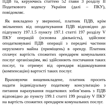
ПДВ та, керуючись статтею 52 глави 3 розділу ІІ
Податкового кодексу України (далі – ПКУ),
повідомляє.
Як викладено у зверненні, платник ПДВ, крім
звільнених від оподаткування ПДВ відповідно до
підпункту 197.1.5 пункту 197.1 статті 197 розділу V
ПКУ операцій (основна діяльність), здійснює
оподатковувані ПДВ операції з передачі частини
нерухомого майна (приміщень) в оренду. Платник
сплачує вартість спожитих орендарем комунальних
послуг організаціям, які здійснюють постачання таких
послуг, та отримує від орендаря відшкодування
(компенсацію) вартості таких послуг.
Враховуючи вищевикладене, платник просить
надати індивідуальну податкову консультацію з
питання нарахування податкових зобов’язань з ПДВ
відповідно до пункту 199.1 статті 199 розділу V ПКУ
на вартість спожитих орендарем комунальних послуг.