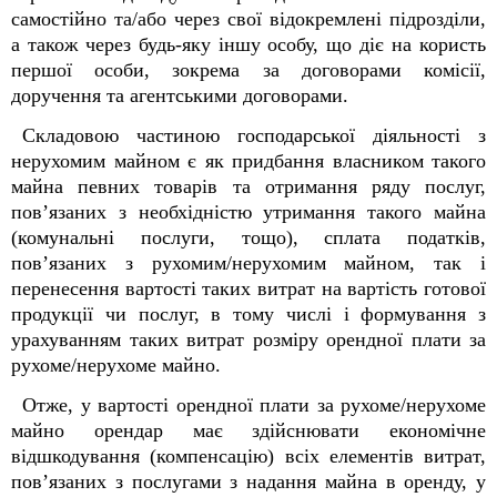
самостійно та/або через свої відокремлені підрозділи,
а також через будь-яку іншу особу, що діє на користь
першої особи, зокрема за договорами комісії,
доручення та агентськими договорами.
Складовою частиною господарської діяльності з
нерухомим майном є як придбання власником такого
майна певних товарів та отримання ряду послуг,
пов’язаних з необхідністю утримання такого майна
(комунальні послуги, тощо), сплата податків,
пов’язаних з рухомим/нерухомим майном, так і
перенесення вартості таких витрат на вартість готової
продукції чи послуг, в тому числі і формування з
урахуванням таких витрат розміру орендної плати за
рухоме/нерухоме майно.
Отже, у вартості орендної плати за рухоме/нерухоме
майно орендар має здійснювати економічне
відшкодування (компенсацію) всіх елементів витрат,
пов’язаних з послугами з надання майна в оренду, у