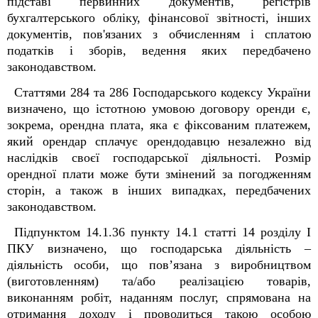
підставі первинних документів, регістрів
бухгалтерського обліку, фінансової звітності, інших
документів, пов'язаних з обчисленням і сплатою
податків і зборів, ведення яких передбачено
законодавством.
Статтями 284 та 286 Господарського кодексу України
визначено, що істотною умовою договору оренди є,
зокрема, орендна плата, яка є фіксованим платежем,
який орендар сплачує орендодавцю незалежно від
наслідків своєї господарської діяльності. Розмір
орендної плати може бути змінений за погодженням
сторін, а також в інших випадках, передбачених
законодавством.
Підпунктом 14.1.36 пункту 14.1 статті 14 розділу І
ПКУ визначено, що господарська діяльність –
діяльність особи, що пов’язана з виробництвом
(виготовленням) та/або реалізацією товарів,
виконанням робіт, наданням послуг, спрямована на
отримання доходу і проводиться такою особою