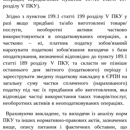
розділу V ПКУ).
Згідно з пунктом 199.1 статті 199 розділу V ПКУ у
разі якщо придбані та/або виготовлені товари/
послуги, необоротні активи частково
використовуються в оподатковуваних операціях, а
частково – ні, платник податку зобов'язаний
нарахувати податкові зобов'язання виходячи з бази
оподаткування, визначеної відповідно до пункту 189.1
статті 189 розділу V ПКУ, та скласти не пізніше
останнього дня звітного (податкового) періоду і
зареєструвати зведену податкову накладну в ЄРПН на
загальну суму частки сплаченого (нарахованого)
податку під час їх придбання або виготовлення, яка
відповідає частці використання таких товарів/послуг,
необоротних активів в неоподатковуваних операціях.
Враховуючи викладене, та виходячи із аналізу норм
ПКУ та інших нормативно-правових актів, зазначених
вище, опису питання і фактичних обставин, що