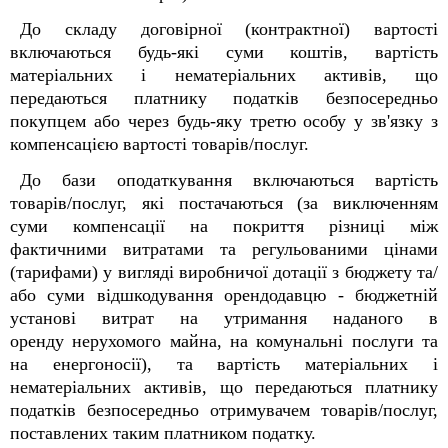
До складу договірної (контрактної) вартості
включаються будь-які суми коштів, вартість
матеріальних і нематеріальних активів, що
передаються платнику податків безпосередньо
покупцем або через будь-яку третю особу у зв'язку з
компенсацією вартості товарів/послуг.
До бази оподаткування включаються вартість
товарів/послуг, які постачаються (за виключенням
суми компенсації на покриття різниці між
фактичними витратами та регульованими цінами
(тарифами) у вигляді виробничої дотації з бюджету та/
або суми відшкодування орендодавцю - бюджетній
установі витрат на утримання наданого в
оренду нерухомого майна, на комунальні послуги та
на енергоносії), та вартість матеріальних і
нематеріальних активів, що передаються платнику
податків безпосередньо отримувачем товарів/послуг,
поставлених таким платником податку.