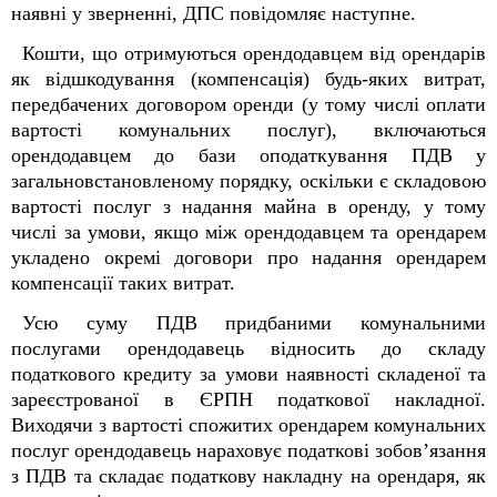
наявні у зверненні, ДПС повідомляє наступне.
Кошти, що отримуються орендодавцем від орендарів
як відшкодування (компенсація) будь-яких витрат,
передбачених договором оренди (у тому числі оплати
вартості комунальних послуг), включаються
орендодавцем до бази оподаткування ПДВ у
загальновстановленому порядку, оскільки є складовою
вартості послуг з надання майна в оренду, у тому
числі за умови, якщо між орендодавцем та орендарем
укладено окремі договори про надання орендарем
компенсації таких витрат.
Усю суму ПДВ придбаними комунальними
послугами орендодавець відносить до складу
податкового кредиту за умови наявності складеної та
зареєстрованої в ЄРПН податкової накладної.
Виходячи з вартості спожитих орендарем комунальних
послуг орендодавець нараховує податкові зобов’язання
з ПДВ та складає податкову накладну на орендаря, як