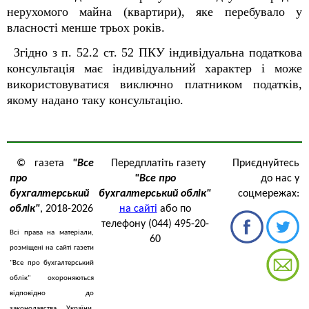
нерухомого майна (квартири), яке перебувало у
власності менше трьох років.
Згідно з п. 52.2 ст. 52 ПКУ індивідуальна податкова
консультація має індивідуальний характер і може
використовуватися виключно платником податків,
якому надано таку консультацію.
© газета
"Все
Передплатіть газету
Приєднуйтесь
про
"Все про
до нас у
бухгалтерський
бухгалтерський облік"
соцмережах:
облік"
, 2018-2026
на сайті
або по
телефону (044) 495-20-
Всі права на матеріали,
60
розміщені на сайті газети
"Все про бухгалтерський
облік" охороняються
відповідно до
законодавства України.