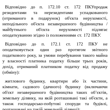
Відповідно до п. 172.10 ст. 172 ПКУпродаж
резидентами та нерезидентами успадкованого
(отриманого в подарунок) об'єкта нерухомості,
неподільного об'єкта незавершеного будівництва /
майбутнього об'єкта нерухомості підлягає
оподаткуванню згідно із положеннями ст. 172 ПКУ.
Відповідно до п. 172.1 ст. 172 ПКУ не
оподатковується один раз протягом звітного
податкового року, за умови перебування такого майна
у власності платника податку більше трьох років,
дохід, отриманий платником податку від продажу
(обміну):
житлового будинку, квартири або їх частини,
кімнати, садового (дачного) будинку (включаючи
об'єкт незавершеного будівництва таких об’єктів,
земельну ділянку, на якій розташовані такі об'єкти, а
також господарсько-побутові споруди та будівлі,
розташовані на такій земельній ділянці);