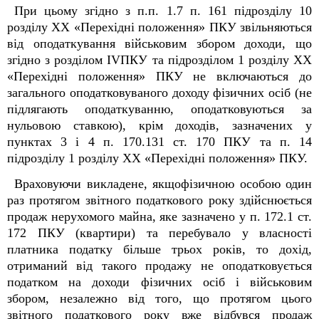
При цьому згідно з п.п. 1.7 п. 16
1
підрозділу 10
розділу XX «Перехідні положення» ПКУ звільняються
від оподаткування військовим збором доходи, що
згідно з розділом IVПКУ та підрозділом 1 розділу XX
«Перехідні положення» ПКУ не включаються до
загального оподатковуваного доходу фізичних осіб (не
підлягають оподаткуванню, оподатковуються за
нульовою ставкою), крім доходів, зазначених у
пунктах 3 і 4 п. 170.13
1
ст. 170 ПКУ та п. 14
підрозділу 1 розділу XX «Перехідні положення» ПКУ.
Враховуючи викладене, якщофізичною особою один
раз протягом звітного податкового року здійснюється
продаж нерухомого майна, яке зазначено у п. 172.1 ст.
172 ПКУ (квартири) та перебувало у власності
платника податку більше трьох років, то дохід,
отриманий від такого продажу не оподатковується
податком на доходи фізичних осіб і військовим
збором, незалежно від того, що протягом цього
звітного податкового року вже відбувся продаж