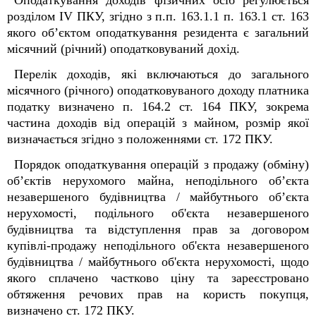
Оподаткування доходів фізичних осіб регулюється
розділом IV ПКУ, згідно з п.п. 163.1.1 п. 163.1 ст. 163
якого об’єктом оподаткування резидента є загальний
місячний (річний) оподатковуваний дохід.
Перелік доходів, які включаються до загального
місячного (річного) оподатковуваного доходу платника
податку визначено п. 164.2 ст. 164 ПКУ, зокрема
частина доходів від операцій з майном, розмір якої
визначається згідно з положеннями ст. 172 ПКУ.
Порядок оподаткування операцій з продажу (обміну)
об’єктів нерухомого майна, неподільного об’єкта
незавершеного будівництва / майбутнього об’єкта
нерухомості, подільного об'єкта незавершеного
будівництва та відступлення прав за договором
купівлі-продажу неподільного об'єкта незавершеного
будівництва / майбутнього об'єкта нерухомості, щодо
якого сплачено частково ціну та зареєстровано
обтяження речових прав на користь покупця,
визначено ст. 172 ПКУ.