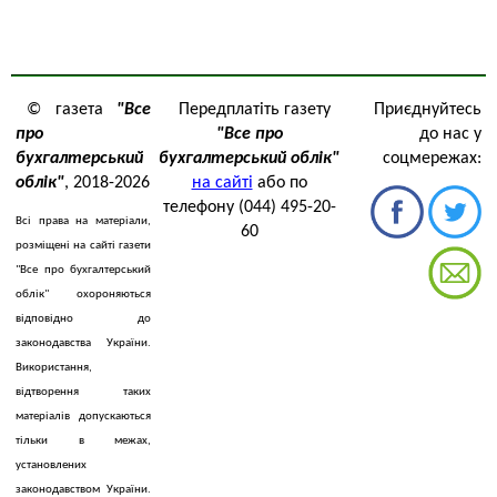
© газета
"Все
Передплатіть газету
Приєднуйтесь
про
"Все про
до нас у
бухгалтерський
бухгалтерський облік"
соцмережах:
облік"
, 2018-2026
на сайті
або по
телефону (044) 495-20-
Всі права на матеріали,
60
розміщені на сайті газети
"Все про бухгалтерський
облік" охороняються
відповідно до
законодавства України.
Використання,
відтворення таких
матеріалів допускаються
тільки в межах,
установлених
законодавством України.