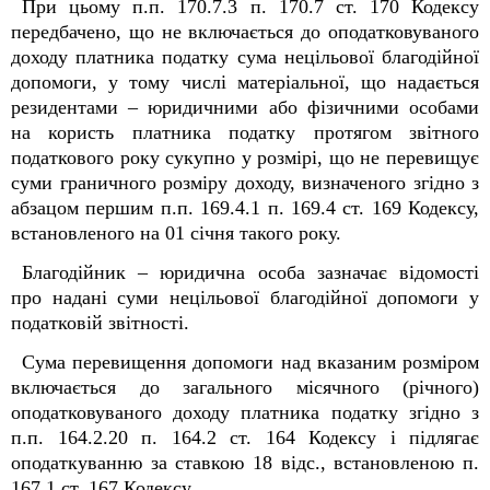
При цьому п.п. 170.7.3 п. 170.7 ст. 170 Кодексу
передбачено, що не включається до оподатковуваного
доходу платника податку сума нецільової благодійної
допомоги, у тому числі матеріальної, що надається
резидентами – юридичними або фізичними особами
на користь платника податку протягом звітного
податкового року сукупно у розмірі, що не перевищує
суми граничного розміру доходу, визначеного згідно з
абзацом першим п.п. 169.4.1 п. 169.4 ст. 169 Кодексу,
встановленого на 01 січня такого року.
Благодійник – юридична особа зазначає відомості
про надані суми нецільової благодійної допомоги у
податковій звітності.
Сума перевищення допомоги над вказаним розміром
включається до загального місячного (річного)
оподатковуваного доходу платника податку згідно з
п.п. 164.2.20 п. 164.2 ст. 164 Кодексу і підлягає
оподаткуванню за ставкою 18 відс., встановленою п.
167.1 ст. 167 Кодексу.