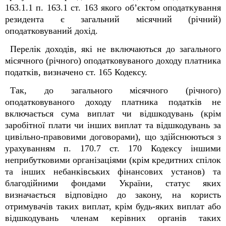
163.1.1 п. 163.1 ст. 163 якого об’єктом оподаткування
резидента є загальний місячний (річний)
оподатковуваний дохід.
Перелік доходів, які не включаються до загального
місячного (річного) оподатковуваного доходу платника
податків, визначено ст. 165 Кодексу.
Так, до загального місячного (річного)
оподатковуваного доходу платника податків не
включається сума виплат чи відшкодувань (крім
заробітної плати чи інших виплат та відшкодувань за
цивільно-правовими договорами), що здійснюються з
урахуванням п. 170.7 ст. 170 Кодексу іншими
неприбутковими організаціями (крім кредитних спілок
та інших небанківських фінансових установ) та
благодійними фондами України, статус яких
визначається відповідно до закону, на користь
отримувачів таких виплат, крім будь-яких виплат або
відшкодувань членам керівних органів таких