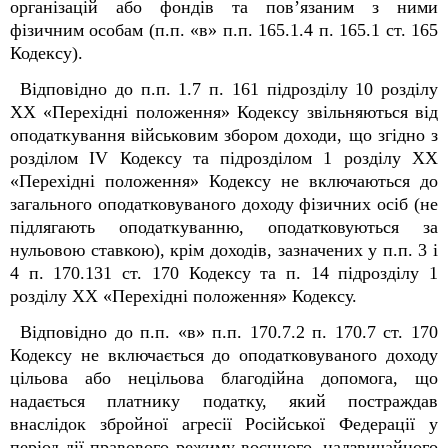
організацій або фондів та пов’язаним з ними
фізичним особам (п.п. «в» п.п. 165.1.4 п. 165.1 ст. 165
Кодексу).
Відповідно до п.п. 1.7 п. 16
1
підрозділу 10 розділу
XX «Перехідні положення» Кодексу звільняються від
оподаткування військовим збором доходи, що згідно з
розділом IV Кодексу та підрозділом 1 розділу XX
«Перехідні положення» Кодексу не включаються до
загального оподатковуваного доходу фізичних осіб (не
підлягають оподаткуванню, оподатковуються за
нульовою ставкою), крім доходів, зазначених у п.п. 3 і
4 п. 170.13
1
ст. 170 Кодексу та п. 14 підрозділу 1
розділу XX «Перехідні положення» Кодексу.
Відповідно до п.п. «в» п.п. 170.7.2 п. 170.7 ст. 170
Кодексу не включається до оподатковуваного доходу
цільова або нецільова благодійна допомога, що
надається платнику податку, який постраждав
внаслідок збройної агресії Російської Федерації у
період дії правового режиму воєнного, надзвичайного