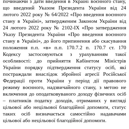
починаючи з дати введення в Україні воєнного стану,
що введений Указом Президента України від 24
лютого 2022 року № 64/2022 «Про введення воєнного
стану в Україні», затвердженим Законом України від
24 лютого 2022 року № 2102-IX «Про затвердження
Указу Президента України «Про введення воєнного
стану в Україні», до його припинення або скасування
положення п.п. «в» п.п. 170.7.2 п. 170.7 ст. 170
Кодексу застосовуються з урахуванням такої
особливості: до прийняття Кабінетом Міністрів
України порядку підтвердження статусу осіб, які
постраждали внаслідок збройної агресії Російської
Федерації проти України у період дії правового
режиму воєнного, надзвичайного стану, з метою не
включення до оподатковуваного доходу фізичних осіб
– платників податку доходів, отриманих у вигляді
цільової або нецільової благодійної допомоги, статус
таких осіб визначається самостійно надавачами
цільової або нецільової благодійної допомоги.