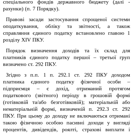
спеціального фондів державного бюджету (далі -
рахунки) (п. 7 Порядку).
Правові засади застосування спрощеної системи
оподаткування, обліку та звітності, а також
справляння єдиного податку встановлено главою 1
розділу XIV ПКУ.
Порядок визначення доходів та їх склад для
платників єдиного податку першої – третьої груп
визначено ст. 292 ПКУ.
Згідно з п.п. 1 п. 292.1 ст. 292 ПКУ доходом
платника єдиного податку фізичної особи –
підприємця – є дохід, отриманий протягом
податкового (звітного) періоду в грошовій формі
(готівковій та/або безготівковій); матеріальній або
нематеріальній формі, визначеній п. 292.3 ст. 292
ПКУ. При цьому до доходу не включаються отримані
такою фізичною особою пасивні доходи у вигляді
процентів, дивідендів, роялті, страхові виплати і