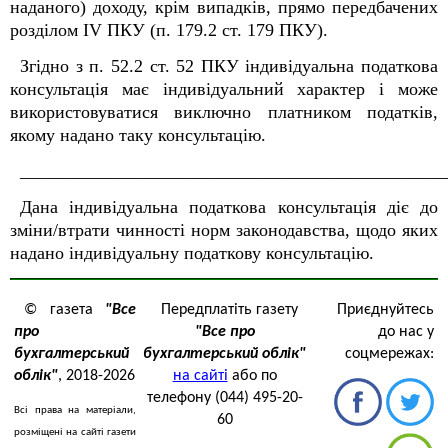
наданого) доходу, крім випадків, прямо передбачених
розділом IV ПКУ (п. 179.2 ст. 179 ПКУ).
Згідно з п. 52.2 ст. 52 ПКУ індивідуальна податкова
консультація має індивідуальний характер і може
використовуватися виключно платником податків,
якому надано таку консультацію.
_______________________________________________
Дана індивідуальна податкова консультація діє до
зміни/втрати чинності норм законодавства, щодо яких
надано індивідуальну податкову консультацію.
© газета
"Все
Передплатіть газету
Приєднуйтесь
про
"Все про
до нас у
бухгалтерський
бухгалтерський облік"
соцмережах:
облік"
, 2018-2026
на сайті
або по
телефону (044) 495-20-
Всі права на матеріали,
60
розміщені на сайті газети