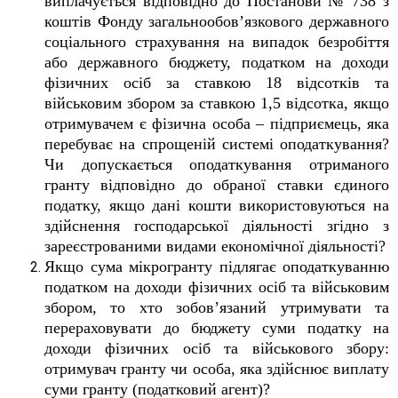
виплачується відповідно до Постанови № 738 з
коштів Фонду загальнообов’язкового державного
соціального страхування на випадок безробіття
або державного бюджету, податком на доходи
фізичних осіб за ставкою 18 відсотків та
військовим збором за ставкою 1,5 відсотка, якщо
отримувачем є фізична особа – підприємець, яка
перебуває на спрощеній системі оподаткування?
Чи допускається оподаткування отриманого
гранту відповідно до обраної ставки єдиного
податку, якщо дані кошти використовуються на
здійснення господарської діяльності згідно з
зареєстрованими видами економічної діяльності?
Якщо сума мікрогранту підлягає оподаткуванню
податком на доходи фізичних осіб та військовим
збором, то хто зобов’язаний утримувати та
перераховувати до бюджету суми податку на
доходи фізичних осіб та військового збору:
отримувач гранту чи особа, яка здійснює виплату
суми гранту (податковий агент)?