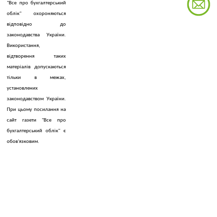
"Все про бухгалтерський
облік" охороняються
відповідно до
законодавства України.
Використання,
відтворення таких
матеріалів допускаються
тільки в межах,
установлених
законодавством України.
При цьому посилання на
сайт газети "Все про
бухгалтерський облік" є
обов'язковим.