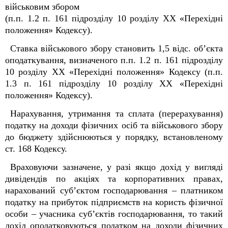
військовим збором
(п.п. 1.2 п. 16
1
підрозділу 10 розділу XX «Перехідні
положення» Кодексу).
Ставка військового збору становить 1,5 відс. об’єкта
оподаткування, визначеного п.п. 1.2 п. 16
1
підрозділу
10 розділу XX «Перехідні положення» Кодексу (п.п.
1.3 п. 16
1
підрозділу 10 розділу XX «Перехідні
положення» Кодексу).
Нарахування, утримання та сплата (перерахування)
податку на доходи фізичних осіб та військового збору
до бюджету здійснюються у порядку, встановленому
ст. 168 Кодексу.
Враховуючи зазначене, у разі якщо дохід у вигляді
дивідендів по акціях та корпоративних правах,
нарахований суб’єктом господарювання – платником
податку на прибуток підприємств на користь фізичної
особи – учасника суб’єктів господарювання, то такий
дохід оподатковуються податком на доходи фізичних