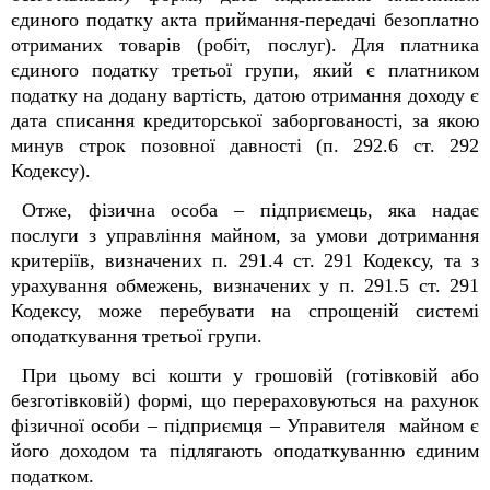
єдиного податку акта приймання-передачі безоплатно
отриманих товарів (робіт, послуг). Для платника
єдиного податку третьої групи, який є платником
податку на додану вартість, датою отримання доходу є
дата списання кредиторської заборгованості, за якою
минув строк позовної давності (п. 292.6 ст. 292
Кодексу).
Отже, фізична особа – підприємець, яка надає
послуги з управління майном, за умови дотримання
критеріїв, визначених п. 291.4 ст. 291 Кодексу, та з
урахування обмежень, визначених у п. 291.5 ст. 291
Кодексу, може перебувати на спрощеній системі
оподаткування третьої групи.
При цьому всі кошти у грошовій (готівковій або
безготівковій) формі, що перераховуються на рахунок
фізичної особи – підприємця – Управителя майном є
його доходом та підлягають оподаткуванню єдиним
податком.