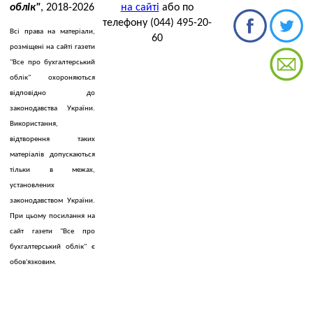
облік"
, 2018-2026
на сайті
або по
телефону (044) 495-20-
Всі права на матеріали,
60
розміщені на сайті газети
"Все про бухгалтерський
облік" охороняються
відповідно до
законодавства України.
Використання,
відтворення таких
матеріалів допускаються
тільки в межах,
установлених
законодавством України.
При цьому посилання на
сайт газети "Все про
бухгалтерський облік" є
обов'язковим.