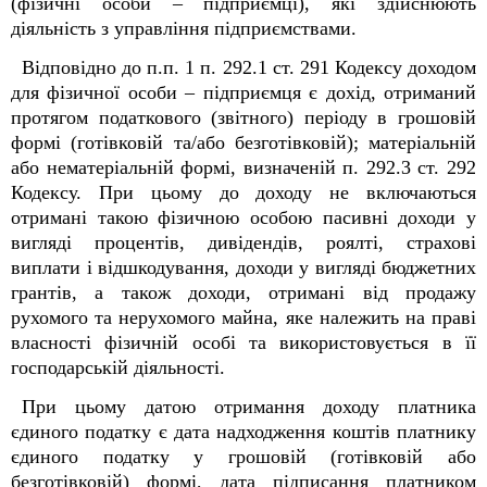
(фізичні особи – підприємці), які здійснюють
діяльність з управління підприємствами.
Відповідно до п.п. 1 п. 292.1 ст. 291 Кодексу доходом
для фізичної особи – підприємця є дохід, отриманий
протягом податкового (звітного) періоду в грошовій
формі (готівковій та/або безготівковій); матеріальній
або нематеріальній формі, визначеній п. 292.3 ст. 292
Кодексу. При цьому до доходу не включаються
отримані такою фізичною особою пасивні доходи у
вигляді процентів, дивідендів, роялті, страхові
виплати і відшкодування, доходи у вигляді бюджетних
грантів, а також доходи, отримані від продажу
рухомого та нерухомого майна, яке належить на праві
власності фізичній особі та використовується в її
господарській діяльності.
При цьому датою отримання доходу платника
єдиного податку є дата надходження коштів платнику
єдиного податку у грошовій (готівковій або
безготівковій) формі, дата підписання платником