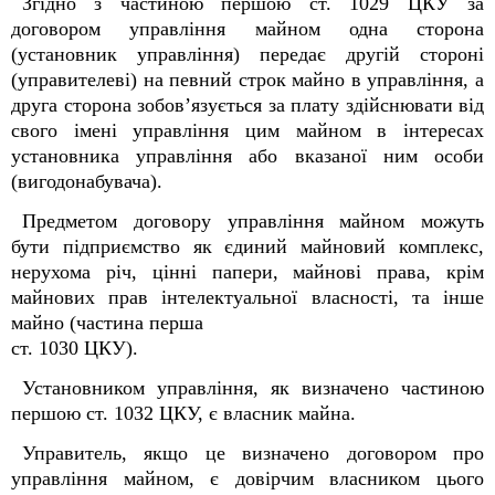
Згідно з частиною першою ст. 1029 ЦКУ за
договором управління майном одна сторона
(установник управління) передає другій стороні
(управителеві) на певний строк майно в управління, а
друга сторона зобов’язується за плату здійснювати від
свого імені управління цим майном в інтересах
установника управління або вказаної ним особи
(вигодонабувача).
Предметом договору управління майном можуть
бути підприємство як єдиний майновий комплекс,
нерухома річ, цінні папери, майнові права, крім
майнових прав інтелектуальної власності, та інше
майно (частина перша
ст. 1030 ЦКУ).
Установником управління, як визначено частиною
першою ст. 1032 ЦКУ, є власник майна.
Управитель, якщо це визначено договором про
управління майном, є довірчим власником цього