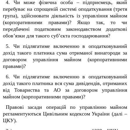
4. Чи може фізична особа – підприємець, який
перебуває на спрощеній системі оподаткування (третя
група), здійснювати діяльність із управління майном
(корпоративними правами)? Якщо так, то чи
передбачені податковим законодавством додаткові
обов’язки для
такого суб’єкта господарювання?
5. Чи підлягатиме включенню в оподатковуваний
дохід такого платника сума отриманої винагороди за
договором управління майном (корпоративними
правами)?
6. Чи підлягатиме включенню в оподатковуваний
дохід такого платника вся сума дивідендів, отриманих
від Товариства та АО за договором управління
майном (корпоративними правами)?
Правові засади операцій по управлінню майном
регламентуються Цивільним кодексом України (далі –
ЦКУ).