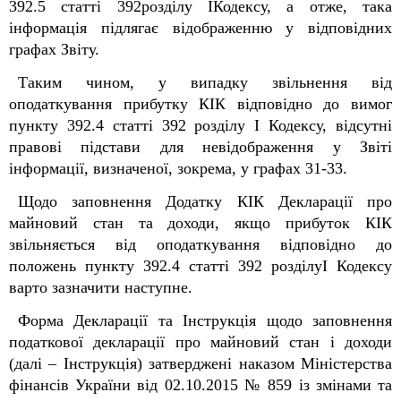
39
2
.5 статті 39
2
розділу IКодексу, а отже, така
інформація підлягає відображенню у відповідних
графах Звіту.
Таким чином, у випадку звільнення від
оподаткування прибутку КІК відповідно до вимог
пункту 39
2
.4 статті 39
2
розділу І Кодексу, відсутні
правові підстави для невідображення у Звіті
інформації, визначеної, зокрема, у графах 31-33.
Щодо заповнення Додатку КІК Декларації про
майновий стан та доходи, якщо прибуток КІК
звільняється від оподаткування відповідно до
положень пункту 39
2
.4 статті 39
2
розділуI Кодексу
варто зазначити наступне.
Форма Декларації та Інструкція щодо заповнення
податкової декларації про майновий стан і доходи
(далі – Інструкція) затверджені наказом Міністерства
фінансів України від 02.10.2015 № 859 із змінами та