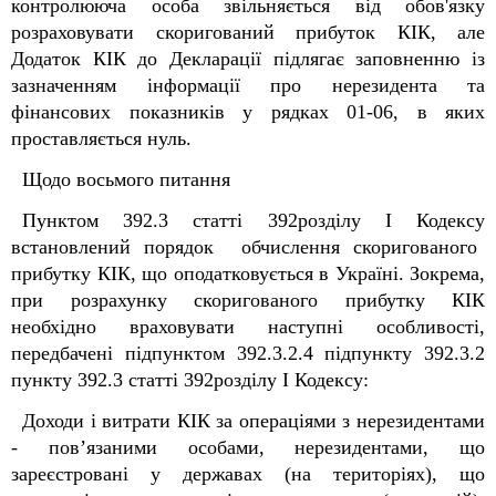
контролююча особа звільняється від обов'язку
розраховувати скоригований прибуток КІК, але
Додаток КІК до Декларації підлягає заповненню із
зазначенням інформації про нерезидента т
а
фінансових показників у рядках 01-06, в яких
проставляється нуль.
Щодо восьмого питання
Пунктом
39
2
.3
статті
39
2
розділу I Кодексу
встановлений порядок обчислення скоригованого
прибутку КІК, що оподатковується в Україні. Зокрема,
при розрахунку скоригованого прибутку КІК
необхідно враховувати наступні особливості,
передбачені підпунктом
39
2
.3
.2.4 підпункту
39
2
.3
.2
пункту
39
2
.3
статті
39
2
розділу I Кодексу
:
Доходи і витрати КІК за операціями з нерезидентами
- пов’язаними особами, нерезидентами, що
зареєстровані у державах (на територіях), що