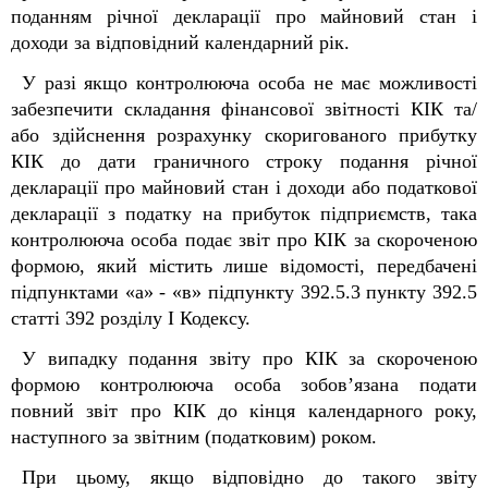
поданням річної
д
екларації про майновий стан і
доходи за відповідний календарний рік.
У разі якщо контролююча особа не має можливості
забезпечити складання фінансової звітності КІК та/
або здійснення розрахунку скоригованого прибутку
КІК до дати граничного строку подання річної
д
екларації про майновий стан і доходи або податкової
декларації з податку на прибуток підприємств, така
контролююча особа подає звіт про КІК за скороченою
формою, який містить лише відомості, передбачені
підпунктами «а» - «в» підпункту 39
2
.5.3 пункту 39
2
.5
статті 39
2
розділу I Кодексу.
У випадку подання звіту про КІК за скороченою
формою контролююча особа зобов’язана подати
повний звіт про КІК до кінця календарного року,
наступного за звітним (податковим) роком.
При цьому, якщо відповідно до такого звіту