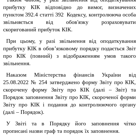
прибутку КІК відповідно до вимог, визначених
пунктом 39
2
.4 статті 39
2
Кодексу, контролююча особа
звільняється від обов'язку розраховувати
скоригований прибуток КІК.
При цьому, у разі
звільнення від оподаткування
прибутку КІК в обов’язковому порядку подається Звіт
про КІК (повний) з відображенням умов такого
звільнення.
Наказом Міністерства фінансів України від
25.08.2022 № 254 затверджено форму Звіту про КІК,
скорочену форму Звіту про КІК (далі – Звіт) та
Порядок заповнення Звіту про КІК, скороченої форми
Звіту про КІК і подання до контролюючого органу
(далі – Порядок).
У Звіті та в Порядку його заповнення чітко
прописані назви граф та порядок їх заповнення.