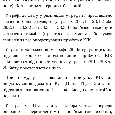
поле). Зазначається в гривнях без копійок.
У графі 28 Звіту у разі, якщо у графі 27 проставлено
значення більше нуля, то у графах 28.1.1 – 28.1.2 або
28.2.1 – 28.2.2 або 28.3.1 – 28.3.3 обов’язково має бути
зазначено відмітка(и) стосовно умови або умов
звільнення від оподаткування прибутку КІК.
У разі відображення у графі 28 Звіту умов(и), на
підставі якої/яких оподаткований прибуток КІК
звільняється від оподаткування, у графах 25.1.-25.3 та
26 Звіту проставляється нуль.
При цьому, у разі звільнення прибутку КІК від
оподаткування додатки К, ЦП та ТЦдо Звіту не
підлягають заповненню і, як наслідок, їх не потрібно
подавати.
У графах 31-33 Звіту відображається перелік
операцій із нерезидентами - пов’язаними особами,