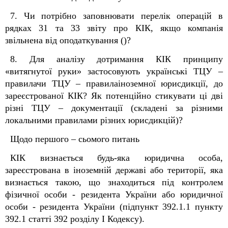
7. Чи потрібно заповнювати перелік операцій в
рядках 31 та 33 звіту про КІК, якщо компанія
звільнена від оподаткування ()?
8. Для аналізу дотримання КІК принципу
«витягнутої руки» застосовують українські ТЦУ –
правилачи ТЦУ – правилаіноземної юрисдикції, до
зареєстрованої КІК? Як потенційно стикувати ці дві
різні ТЦУ – документації (складені за різними
локальними правилами різних юрисдикцій)?
Щодо першого – сьомого питань
КІК визнається будь-яка юридична особа,
зареєстрована в іноземній державі або території, яка
визнається такою, що знаходиться під контролем
фізичної особи - резидента України або юридичної
особи - резидента України (підпункт 39
2
.1.1 пункту
39
2
.1 статті 39
2
розділу I Кодексу).