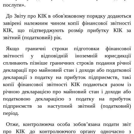
послуги».
До Звіту про КІК в обов'язковому порядку додаються
завірені належним чином копії фінансової звітності
КІК, що підтверджують розмір прибутку КІК за
звітний (податковий) рік.
Якщо граничні строки підготовки фінансової
звітності у відповідній іноземній юрисдикції
спливають пізніше граничних строків подання річної
д
екларації про майновий стан і доходи або податкової
декларації з податку на прибуток підприємств, такі
копії фінансової звітності КІК подаються разом із
річною декларацією про майновий стан і доходи або
податковою декларацією з податку на прибуток
підприємств за наступний звітний (податковий)
період.
Отже, контролююча особа зобов’язана подати звіт
про КІК до контролюючого органу одночасно з