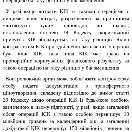
операцією на таку різницю у бік зменшення.
У разі якщо витрати КІК за такими операціями є
вищими рівня витрат, розрахованих за принципом
«витягнутої руки» відповідно до правил,
встановлених статтею 39
Кодексу
, скоригований
прибуток КІК збільшується на таку різницю. Якщо
контрагентом КІК при здійсненні зазначених операцій
була інша КІК, така інша КІК має право на
пропорційне коригування фінансового результату за
такою операцією на таку різницю у бік зменшення.
Контролюючий орган може зобов’язати контролюючу
особу надати документацію з трансфертного
ціноутворення, складену відповідно до вимог статті
39
Кодексу
, щодо операцій КІК із будь-якою особою,
зазначеною в цьому підпункті, у разі, якщо загальний
обсяг операцій КІК з такою особою перевищує 10
мільйонів гривень за календарний рік, а загальний
дохід такої КІК перевищує 150 мільйонів гривень за