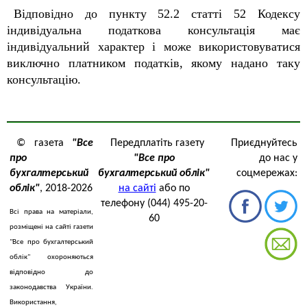
Відповідно до пункту 52.2 статті 52 Кодексу
індивідуальна податкова консультація має
індивідуальний характер і може використовуватися
виключно платником податків, якому надано таку
консультацію.
© газета
"Все
Передплатіть газету
Приєднуйтесь
про
"Все про
до нас у
бухгалтерський
бухгалтерський облік"
соцмережах:
облік"
, 2018-2026
на сайті
або по
телефону (044) 495-20-
Всі права на матеріали,
60
розміщені на сайті газети
"Все про бухгалтерський
облік" охороняються
відповідно до
законодавства України.
Використання,