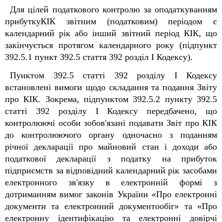
Для цілей податкового контролю за оподаткуванням
прибуткуКІК звітним (податковим) періодом є
календарний рік або інший звітний період КІК, що
закінчується протягом календарного року (підпункт
39
2
.5.1 пункт 39
2
.5 стаття 39
2
розділ I Кодексу).
Пунктом 39
2
.5 статті 39
2
розділу I Кодексу
встановлені вимоги щодо складання та подання Звіту
про КІК. Зокрема, підпунктом 39
2
.5.2 пункту 39
2
.5
статті 39
2
розділу I Кодексу передбачено, що
контролюючі особи зобов'язані подавати Звіт про КІК
до контролюючого органу одночасно з поданням
річної декларації про майновий стан і доходи або
податкової декларації з податку на прибуток
підприємств за відповідний календарний рік засобами
електронного зв'язку в електронній формі з
дотриманням вимог законів України «Про електронні
документи та електронний документообіг» та «Про
електронну ідентифікацію та електронні довірчі