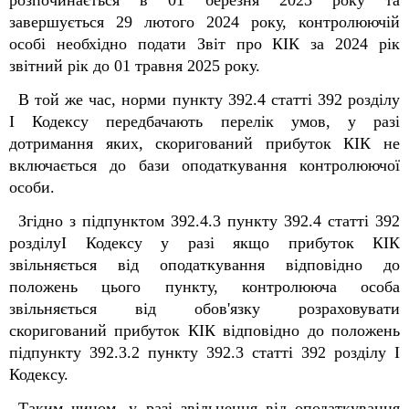
розпочинається в 01 березня 2023 року та
завершується 29 лютого 2024 року, контролюючій
особі необхідно подати Звіт про КІК за 2024 рік
звітний рік
до 01 травня 2025 року.
В той же час, норми пункту 39
2
.4 статті 39
2
розділу
I Кодексу передбачають перелік умов, у разі
дотримання яких, скоригований прибуток КІК не
включається до бази оподаткування контролюючої
особи.
Згідно з підпунктом 39
2
.4.3 пункту 39
2
.4 статті 39
2
розділуI Кодексу у разі якщо прибуток КІК
звільняється від оподаткування відповідно до
положень цього пункту, контролююча особа
звільняється від обов'язку розраховувати
скоригований прибуток КІК відповідно до положень
підпункту 39
2
.3.2 пункту 39
2
.3 статті 39
2
розділу I
Кодексу.
Таким чином, у разі звільнення від оподаткування