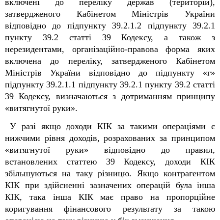
включені до переліку держав (територій),
затвердженого Кабінетом Міністрів України
відповідно до підпункту 39.2.1.2 підпункту 39.2.1
пункту 39.2 статті 39
Кодексу
, а також з
нерезидентами, організаційно-правова форма яких
включена до переліку, затвердженого Кабінетом
Міністрів України відповідно до підпункту «г»
підпункту 39.2.1.1 підпункту 39.2.1 пункту 39.2 статті
39 Кодексу, визначаються з дотриманням принципу
«витягнутої руки».
У разі якщо доходи КІК за такими операціями є
нижчими рівня доходів, розрахованих за принципом
«витягнутої руки» відповідно до правил,
встановлених статтею 39
Кодексу
, доходи КІК
збільшуються на таку різницю. Якщо контрагентом
КІК при здійсненні зазначених операцій була інша
КІК, така інша КІК має право на пропорційне
коригування фінансового результату за такою