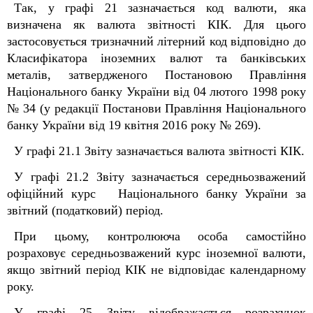
Так, у графі 21 зазначається код валюти, яка
визначена як валюта звітності КІК. Для цього
застосовується тризначний літерний код відповідно до
Класифікатора іноземних валют та банківських
металів, затвердженого Постановою Правління
Національного банку України від 04 лютого 1998 року
№ 34 (у редакції Постанови Правління Національного
банку України від 19 квітня 2016 року № 269).
У графі 21.1 Звіту зазначається валюта звітності КІК.
У графі 21.2 Звіту зазначається середньозважений
офіційний курс Національного банку України за
звітний (податковий) період.
При цьому, контролююча особа самостійно
розраховує середньозважений курс іноземної валюти,
якщо звітний період КІК не відповідає календарному
року.
У графі 25 Звіту відображається розрахунок