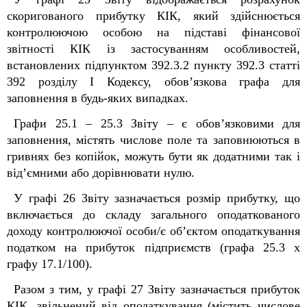
скоригованого прибутку КІК, який здійснюється
контролюючою особою на підставі фінансової
звітності КІК із застосуванням особливостей,
встановлених підпунктом 39
2
.3.2 пункту 39
2
.3 статті
39
2
розділу І Кодексу, обов’язкова графа для
заповнення в будь-яких випадках.
Графи 25.1 – 25.3 Звіту – є обов’язковими для
заповнення, містять числове поле та заповнюються в
гривнях без копійок, можуть бути як додатними так і
від’ємними або дорівнювати нулю.
У графі 26 Звіту зазначається розмір прибутку, що
включається до складу загального оподаткованого
доходу контролюючої особи/є об’єктом оподаткування
податком на прибуток підприємств (графа 25.3 х
графу 17.1/100).
Разом з тим, у графі 27 Звіту зазначається прибуток
КІК, звільнений від оподаткування (містить числове