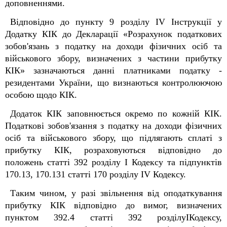
доповненнями.
Відповідно до пункту 9 розділу ІV Інструкції у
Додатку КІК до Декларації «Розрахунок податкових
зобов'язань з податку на доходи фізичних осіб та
військового збору, визначених з частини прибутку
КІК» зазначаються данні платниками податку -
резидентами України, що визнаються контролюючою
особою щодо КІК.
Додаток КІК заповнюється окремо по кожній КІК.
Податкові зобов'язання з податку на доходи фізичних
осіб та військового збору, що підлягають сплаті з
прибутку КІК, розраховуються відповідно до
положень статті 39
2
розділу I Кодексу та підпунктів
170.13, 170.13
1
статті 170 розділу IV Кодексу.
Таким чином, у разі звільнення від оподаткування
прибутку КІК відповідно до вимог, визначених
пунктом 39
2
.4 статті 39
2
розділуIКодексу,