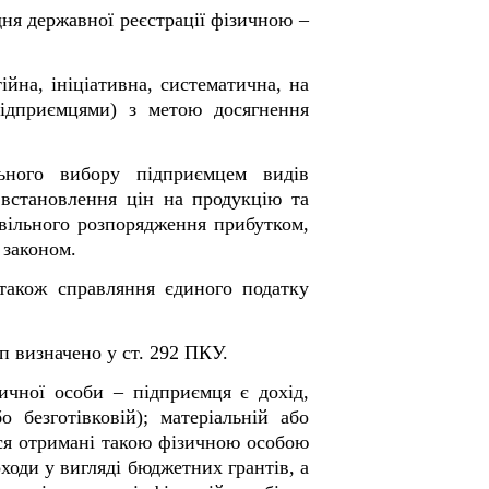
ня державної реєстрації фізичною –
ійна, ініціативна, систематична, на
підприємцями) з метою досягнення
ьного вибору підприємцем видів
 встановлення цін на продукцію та
 вільного розпорядження прибутком,
 законом.
 також справляння єдиного податку
п визначено у ст. 292 ПКУ.
ичної особи – підприємця є дохід,
 безготівковій); матеріальній або
ься отримані такою фізичною особою
оходи у вигляді бюджетних грантів, а