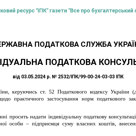
овий ресурс "ІПК" газети "Все про бухгалтерський 
ЕРЖАВНА ПОДАТКОВА СЛУЖБА УКРАЇ
ІДУАЛЬНА ПОДАТКОВА КОНСУЛ
від 03.05.2024 р. № 2532/ІПК/99-00-24-03-03 ІПК
їни, керуючись ст. 52 Податкового кодексу України (
одо практичного застосування норм податкового зак
нні просить надати індивідуальну податкову консультац
чної особи – підприємця суму власних коштів, внесен