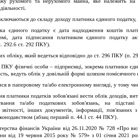
ажу рухомого та нерухомого майна, яке належить на п
діяльності.
 включаються до складу доходу платника єдиного податку, 
ка єдиного податку є дата надходження коштів плат
формі, дата підписання платником єдиного податку ак
. 292.6 ст. 292 ПКУ).
их обліку, який ведеться відповідно до ст. 296 ПКУ (п. 2
296 ПКУ фізичні особи – підприємці, зокрема платники єди
сть, ведуть облік у довільній формі шляхом помісячного
ися в паперовому та/або електронному вигляді, у тому чи
ня платники податків зобов'язані вести облік доходів, ви
ування та/або податкових зобов'язань, на підставі 
ї звітності, інших документів, інформації, пов'язаних 
аконодавством (абзац перший п. 44.1 ст. 44 ПКУ).
терства фінансів України від 26.11.2020 № 728 «Про ви
аїни від 19 червня 2015 року № 579» з 01 січня 2021 р