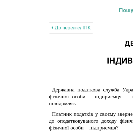
Пошук
До переліку IПК
Д
ІНДИВ
Державна податкова служба Укра
фізичної особи – підприємця ….щ
повідомляє.
Платник податків у своєму зверне
до оподатковуваного доходу фізи
фізичної особи – підприємця?