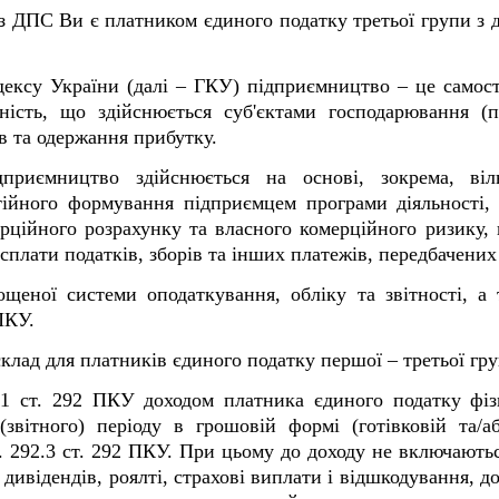
з ДПС Ви є платником єдиного податку третьої групи з д
одексу України (далі – ГКУ) підприємництво – це самост
ьність, що здійснюється суб'єктами господарювання (
ів та одержання прибутку.
приємництво здійснюється на основі, зокрема, віл
стійного формування підприємцем програми діяльності,
ерційного розрахунку та власного комерційного ризику,
сплати податків, зборів та інших платежів, передбачених
ощеної системи оподаткування, обліку та звітності, а
ПКУ.
склад для платників єдиного податку першої – третьої гру
2.1 ст. 292 ПКУ доходом платника єдиного податку фіз
звітного) періоду в грошовій формі (готівковій та/або
п. 292.3 ст. 292 ПКУ. При цьому до доходу не включают
 дивідендів, роялті, страхові виплати і відшкодування, д