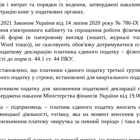
ів і витрат та порядки їх ведення, затверджені наказо
страцію книг у податкових органах.
1.2021 Законом України від 14 липня 2020 року № 786-IX
ння електронного кабінету та спрощення роботи фізичн
ній формі (в паперовому вигляді (зошиті, журналі т
, Word тощо)), не скасовують обов'язку дотримуватися п
одаткову декларацію платника єдиного податку – фізич
ті до норм п. 44.1 ст. 44 ПКУ.
встановлено, що платники єдиного податку третьої гру
ого податку у строки, встановлені для квартального подат
тником податку для заповнення податкової декларації 
верджена наказом Міністерства фінансів України від 19.0
а – підприємець – платник єдиного податку вносить н
ницької діяльності, готівку, яка на момент внесення у
призначення платежу «виручка за певний період» і така
на поточний рахунок за певний період, не повинна пер