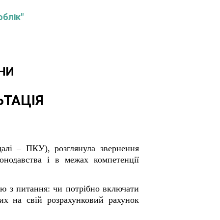
облік"
НИ
ЬТАЦІЯ
далі – ПКУ), розглянула звернення
онодавства і в межах компетенції
ію з питання: чи потрібно включати
их на свій розрахунковий рахунок