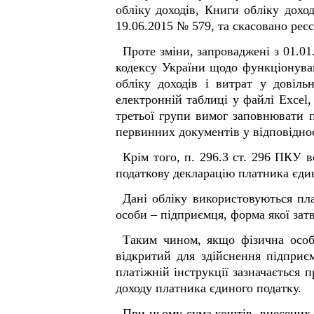
обліку доходів, Книги обліку доход
19.06.2015 № 579, та скасовано реє
Проте зміни, запроваджені з 01.0
кодексу України щодо функціонува
обліку доходів і витрат у довіль
електронній таблиці у файлі Excel
третьої групи вимог заповнювати п
первинних документів у відповіднос
Крім того, п. 296.3 ст. 296 ПКУ 
податкову декларацію платника єдин
Дані обліку використовуються пла
особи – підприємця, форма якої зат
Таким чином, якщо фізична особ
відкритий для здійснення підприєм
платіжній інструкції зазначається 
доходу платника єдиного податку.
При цьому сума коштів, внесених 