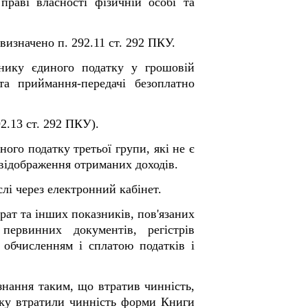
раві власності фізичній особі та
визначено п. 292.11 ст. 292 ПКУ.
нику єдиного податку у грошовій
та приймання-передачі безоплатно
92.13 ст. 292 ПКУ).
ного податку третьої групи, які не є
 відображення отриманих доходів.
слі через електронний кабінет.
трат та інших показників, пов'язаних
первинних документів, регістрів
з обчисленням і сплатою податків і
знання таким, що втратив чинність,
оку втратили чинність форми Книги