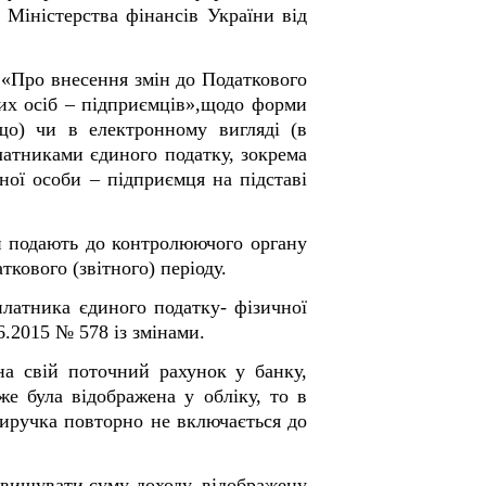
м Міністерства фінансів України від
 «Про внесення змін до Податкового
их осіб – підприємців»,щодо форми
ощо) чи в електронному вигляді (в
латниками єдиного податку, зокрема
ної особи – підприємця на підставі
пи подають до контролюючого органу
кового (звітного) періоду.
платника єдиного податку- фізичної
6.2015 № 578 із змінами.
а свій поточний рахунок у банку,
же була відображена у обліку, то в
 виручка повторно не включається до
евищувати суму доходу, відображену