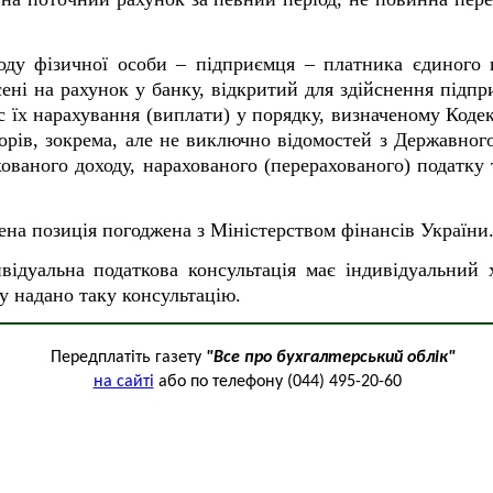
оду фізичної особи – підприємця – платника єдиного 
ені на рахунок у банку, відкритий для здійснення підпр
с їх нарахування (виплати) у порядку, визначеному Кодекс
орів, зокрема, але не виключно відомостей з Державног
ованого доходу, нарахованого (перерахованого) податку 
ена позиція погоджена з Міністерством фінансів України
ивідуальна податкова консультація має індивідуальний 
у надано таку консультацію.
Передплатіть газету
"Все про бухгалтерський облік"
на сайті
або по телефону (044) 495-20-60