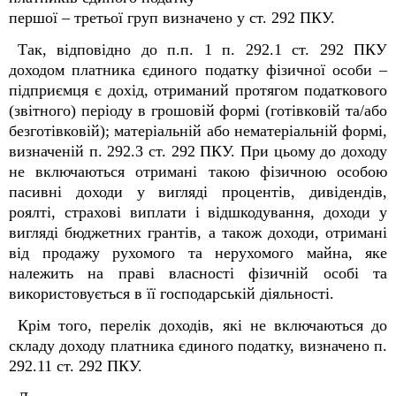
першої – третьої груп визначено у ст. 292 ПКУ.
Так, відповідно до п.п. 1 п. 292.1 ст. 292 ПКУ
доходом платника єдиного податку фізичної особи –
підприємця є дохід, отриманий протягом податкового
(звітного) періоду в грошовій формі (готівковій та/або
безготівковій); матеріальній або нематеріальній формі,
визначеній п. 292.3 ст. 292 ПКУ. При цьому до доходу
не включаються отримані такою фізичною особою
пасивні доходи у вигляді процентів, дивідендів,
роялті, страхові виплати і відшкодування, доходи у
вигляді бюджетних грантів, а також доходи, отримані
від продажу рухомого та нерухомого майна, яке
належить на праві власності фізичній особі та
використовується в її господарській діяльності.
Крім того, перелік доходів, які не включаються до
складу доходу платника єдиного податку, визначено п.
292.11 ст. 292 ПКУ.