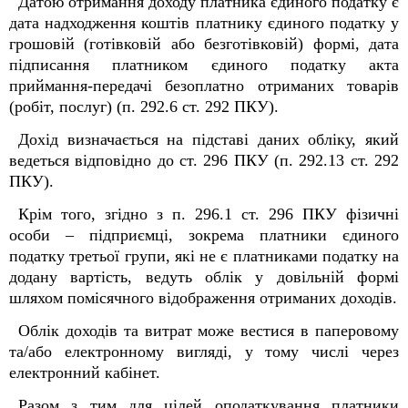
Датою отримання доходу платника єдиного податку є
дата надходження коштів платнику єдиного податку у
грошовій (готівковій або безготівковій) формі, дата
підписання платником єдиного податку акта
приймання-передачі безоплатно отриманих товарів
(робіт, послуг) (п. 292.6 ст. 292 ПКУ).
Дохід визначається на підставі даних обліку, який
ведеться відповідно до ст. 296 ПКУ (п. 292.13 ст. 292
ПКУ).
Крім того, згідно з п. 296.1 ст. 296 ПКУ фізичні
особи – підприємці, зокрема платники єдиного
податку третьої групи, які не є платниками податку на
додану вартість, ведуть облік у довільній формі
шляхом помісячного відображення отриманих доходів.
Облік доходів та витрат може вестися в паперовому
та/або електронному вигляді, у тому числі через
електронний кабінет.
Разом з тим для цілей оподаткування платники