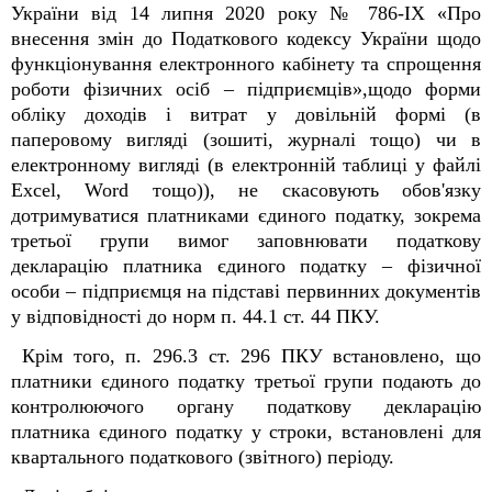
України від 14 липня 2020 року № 786-IX «Про
внесення змін до Податкового кодексу України щодо
функціонування електронного кабінету та спрощення
роботи фізичних осіб – підприємців»,щодо форми
обліку доходів і витрат у довільній формі (в
паперовому вигляді (зошиті, журналі тощо) чи в
електронному вигляді (в електронній таблиці у файлі
Excel, Word тощо)), не скасовують обов'язку
дотримуватися платниками єдиного податку, зокрема
третьої групи вимог заповнювати податкову
декларацію платника єдиного податку – фізичної
особи – підприємця на підставі первинних документів
у відповідності до норм п. 44.1 ст. 44 ПКУ.
Крім того, п. 296.3 ст. 296 ПКУ встановлено, що
платники єдиного податку третьої групи подають до
контролюючого органу податкову декларацію
платника єдиного податку у строки, встановлені для
квартального податкового (звітного) періоду.