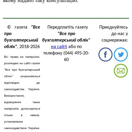
якому надано таку консультацію.
© газета
"Все
Передплатіть газету
Приєднуйтесь
про
"Все про
до нас у
бухгалтерський
бухгалтерський облік"
соцмережах:
облік"
, 2018-2026
на сайті
або по
телефону (044) 495-20-
Всі права на матеріали,
60
розміщені на сайті газети
"Все про бухгалтерський
облік" охороняються
відповідно до
законодавства України.
Використання,
відтворення таких
матеріалів допускаються
тільки в межах,
установлених
законодавством України.