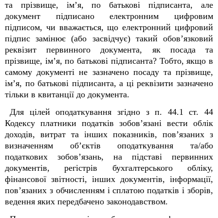
та прізвище, ім’я, по батькові підписанта, але
документ підписано електронним цифровим
підписом, чи вважається, що електронний цифровий
підпис замінює (або засвідчує) такий обов’язковий
реквізит первинного документа, як посада та
прізвище, ім’я, по батькові підписанта? Тобто, якщо в
самому документі не зазначено посаду та прізвище,
ім’я, по батькові підписанта, а ці реквізити зазначено
тільки в квитанції до документа.
Для цілей оподаткування згідно з п. 44.1 ст. 44
Кодексу платники податків зобов’язані вести облік
доходів, витрат та інших показників, пов’язаних з
визначенням об’єктів оподаткування та/або
податкових зобов’язань, на підставі первинних
документів, регістрів бухгалтерського обліку,
фінансової звітності, інших документів, інформації,
пов’язаних з обчисленням і сплатою податків і зборів,
ведення яких передбачено законодавством.