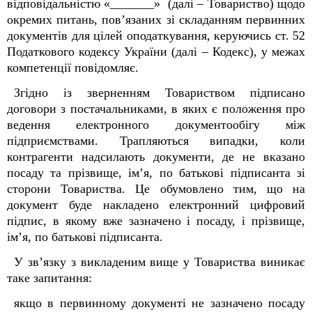
відповідальністю «_______»
(далі –
Товариство
) щодо
окремих питань, пов’язаних зі складанням первинних
документів для цілей оподаткування, керуючись ст. 52
Податкового кодексу України (далі – Кодекс), у межах
компетенції повідомляє.
Згідно із зверненням Товариством підписано
договори з постачальниками, в яких є положення про
ведення електронного документообігу між
підприємствами. Трапляються випадки, коли
контрагенти надсилають документи, де не вказано
посаду та прізвище, ім’я, по батькові підписанта зі
сторони Товариства. Це обумовлено тим, що на
документ буде накладено електронний цифровий
підпис, в якому вже зазначено і посаду, і прізвище,
ім’я, по батькові підписанта.
У зв’язку з викладеним вище у Товариства виникає
таке запитання:
якщо в первинному документі не зазначено посаду