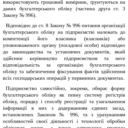
використовують грошовий вимірник, ґрунтуються на
даних бухгалтерського обліку (частина друга ст. 3
Закону № 996).
Відповідно до ст. 8 Закону № 996 питання організації
бухгалтерського обліку на підприємстві належать до
компетенції його власника (власників) або
уповноваженого органу (посадової особи) відповідно
до законодавства та установчих документів, який
здійснює керівництво підприємством та несе
відповідальність за організацію бухгалтерського
обліку та забезпечення фіксування фактів здійснення
всіх господарських операцій у первинних документах.
Підприємство самостійно, зокрема, обирає форму
бухгалтерського обліку як певну систему регістрів
обліку, порядку і способу реєстрації та узагальнення
інформації в них з додержанням єдиних засад,
встановлених Законом № 996, та з урахуванням
особливостей своєї діяльності і технології обробки
облікових даних, а також затверджує правила