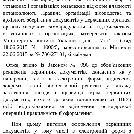
установах і організаціях незалежно від форм власності
встановлюють Правила організації діловодства та
архівного зберігання документів у державних органах,
органах місцевого самоврядування, на підприємствах,
в установах і організаціях, затверджені наказом
Міністерства юстиції України (далі – Мін’юст) від
18.06.2015 № 1000/5, зареєстрованим в Мін’юсті
22.06.2015 за № 736/27181, зі змінами.
Отже, згідно із Законом № 996 до обов’язкових
реквізитів первинних документів, складених як у
паперовій, так і в електронній формі, віднесено,
зокрема, такий обов’язковий реквізит у вигляді
зазначення
посади і прізвища (крім первинних
документів, вимоги до яких встановлюються НБУ)
осіб, відповідальних за здійснення господарської
операції і правильність її оформлення.
При цьому питання оформлення первинних
документів, у тому числі в електронній формі з