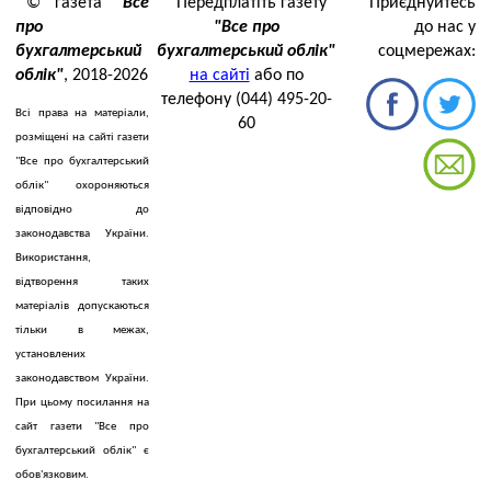
© газета
"Все
Передплатіть газету
Приєднуйтесь
про
"Все про
до нас у
бухгалтерський
бухгалтерський облік"
соцмережах:
облік"
, 2018-2026
на сайті
або по
телефону (044) 495-20-
Всі права на матеріали,
60
розміщені на сайті газети
"Все про бухгалтерський
облік" охороняються
відповідно до
законодавства України.
Використання,
відтворення таких
матеріалів допускаються
тільки в межах,
установлених
законодавством України.
При цьому посилання на
сайт газети "Все про
бухгалтерський облік" є
обов'язковим.