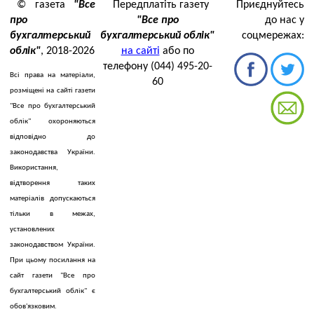
© газета
"Все
Передплатіть газету
Приєднуйтесь
про
"Все про
до нас у
бухгалтерський
бухгалтерський облік"
соцмережах:
облік"
, 2018-2026
на сайті
або по
телефону (044) 495-20-
Всі права на матеріали,
60
розміщені на сайті газети
"Все про бухгалтерський
облік" охороняються
відповідно до
законодавства України.
Використання,
відтворення таких
матеріалів допускаються
тільки в межах,
установлених
законодавством України.
При цьому посилання на
сайт газети "Все про
бухгалтерський облік" є
обов'язковим.