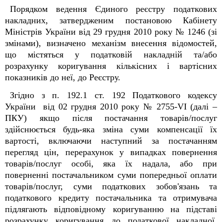
Порядком ведення Єдиного реєстру податкових
накладних, затвердженим постановою Кабінету
Міністрів України від 29 грудня 2010 року № 1246 (зі
змінами), визначено механізм внесення відомостей,
що містяться у податковій накладній та/або
розрахунку коригування кількісних і вартісних
показників до неї, до Реєстру.
Згідно з п. 192.1 ст. 192 Податкового кодексу
України від 02 грудня 2010 року № 2755-VI (далі –
ПКУ) якщо після постачання товарів/послуг
здійснюється будь-яка зміна суми компенсації їх
вартості, включаючи наступний за постачанням
перегляд цін, перерахунок у випадках повернення
товарів/послуг особі, яка їх надала, або при
поверненні постачальником суми попередньої оплати
товарів/послуг, суми податкових зобов'язань та
податкового кредиту постачальника та отримувача
підлягають відповідному коригуванню на підставі
розрахунку коригування до податкової накладної,