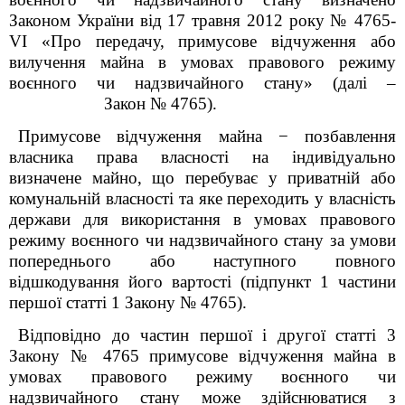
Законом України від
17 травня 2012 року
№
4765-
VI
«
Про передачу, примусове відчуження або
вилучення майна в
умовах правового режиму
воєнного чи надзвичайного стану
» (далі –
Закон № 4765).
П
римусове відчуження майна
−
позбавлення
власника права власності на індивідуально
визначене майно, що перебуває у приватній або
комунальній власності та яке переходить у власність
держави для використання в умовах правового
режиму воєнного чи надзвичайного стану за умови
попереднього або наступного повного
відшкодування його вартості
(підпункт 1 частини
першої статті 1 Закону № 4765).
Відповідно до частин першої і другої статті 3
Закону № 4765
примусове відчуження майна в
умовах правового режиму воєнного чи
надзвичайного стану може здійснюватися з