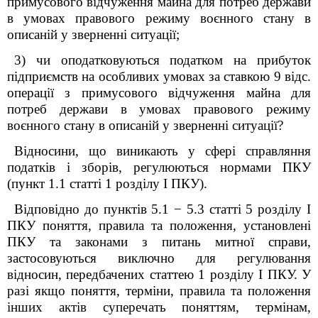
примусового відчуження майна
для потреб держави
в умовах правового режиму воєнного стану в
описаній у зверненні ситуації;
3)
чи оподатковуються податком на прибуток
підприємств на особливих умовах за ставкою 9 відс.
операції з примусового відчуження майна
для
потреб держави в умовах правового режиму
воєнного стану в описаній у зверненні ситуації?
Відносини, що виникають у сфері справляння
податків і зборів, регулюються нормами ПКУ
(пункт 1.1 статті 1 розділу І ПКУ).
Відповідно до пунктів 5.1
−
5.3 статті 5 розділу I
ПКУ поняття, правила та положення, установлені
ПКУ та законами з питань митної справи,
застосовуються виключно для регулювання
відносин, передбачених статтею 1 розділу I ПКУ. У
разі якщо поняття, терміни, правила та положення
інших актів суперечать поняттям, термінам,