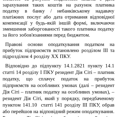
зарахування таких коштів на рахунок платника
податку в банку / небанківському надавачу
платіжних послуг або дата отримання відповідної
компенсації у будь-якій іншій формі, включаючи
зменшення заборгованості такого платника податку
за його зобов'язаннями перед бюджетом.
Правові основи оподаткування податком на
прибуток підприємств встановлено розділом ІІІ та
підрозділом 4 розділу XX ПКУ.
Відповідно до підпункту 14.1.282
1
пункту 14.1
статті 14 розділу І ПКУ резидент Дія Сіті – платник
податку, що сплачує податок на прибуток
підприємств на особливих умовах (далі – резидент
Дія Сіті – платник податку на особливих умовах), –
резидент Дія Сіті, який у порядку, передбаченому
пунктом 141.10 статті 141
розділу ІІІ ПКУ, обрав
або перейшов на відповідний режим оподаткування.