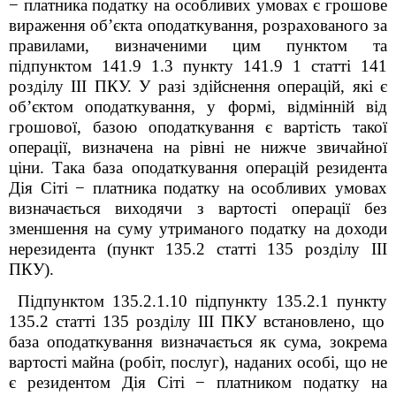
−
платника податку на особливих умовах є грошове
вираження об’єкта оподаткування, розрахованого за
правилами, визначеними цим пунктом та
підпунктом 141.9
1
.3 пункту 141.9
1
статті 141
розділу ІІІ ПКУ.
У разі здійснення операцій, які є
об’єктом оподаткування, у формі, відмінній від
грошової, базою оподаткування є вартість такої
операції, визначена на рівні не нижче звичайної
ціни. Така база оподаткування операцій резидента
Дія Сіті
−
платника податку на особливих умовах
визначається виходячи з вартості операції без
зменшення на суму утриманого податку на доходи
нерезидента (п
ункт
135.2 ст
атті
135
розділу ІІІ
ПКУ
)
.
Підпунктом 135.2.1.10 п
ідпункту
135.2.1 п
ункту
135.2 ст
атті
135
розділу ІІІ ПКУ
встановлено, що
база оподаткування визначається як сума, зокрема
вартості майна (робіт, послуг), наданих особі, що не
є резидентом Дія Сіті
−
платником податку на