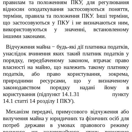
правилам та положенням ПКУ, для регулювання
відносин оподаткування застосовуються поняття,
терміни, правила та положення ПКУ. Інші терміни,
що застосовуються у ПКУ і не визначаються ним,
використовуються у значенні, встановленому
іншими законами.
Відчуження майна
−
будь-які дії платника податків,
унаслідок вчинення яких такий платник податків у
порядку, передбаченому законом, втрачає право
власності на майно, що належить такому платнику
податків, або право користування, зокрема,
природними ресурсами, що у визначеному
законодавством порядку надані йому в
користування
(підпункт
14.1.31
пункту
14.1 статті 14
розділу І ПКУ
).
М
еханізм передачі, примусового відчуження або
вилучення майна у юридичних та фізичних осіб для
потреб держави в умовах правового режиму
воєнного чи надзвичайного стану
визначено