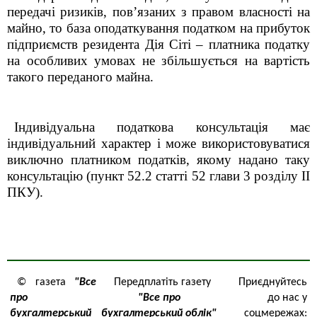
передачі ризиків, пов’язаних з правом власності на
майно,
то
база оподаткування
податком на прибуток
підприємств
резидента Дія Сіті – платника податку
на особливих умовах
не збільшується на вартість
такого переданого майна.
Індивідуальна податкова консультація має
індивідуальний характер і може використовуватися
виключно платником податків, якому надано таку
консультацію (пункт 52.2 статті 52 глави 3 розділу ІІ
ПКУ).
© газета
"Все
Передплатіть газету
Приєднуйтесь
про
"Все про
до нас у
бухгалтерський
бухгалтерський облік"
соцмережах: