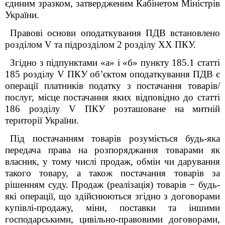
єдиним зразком, затвердженим Кабінетом Міністрів
України.
Правові основи оподаткування ПДВ встановлено
розділом
V
та підрозділом 2 розділу
XX
ПКУ.
Згідно з підпунктами «а» і «б» пункту 185.1 статті
185 розділу
V
ПКУ об’єктом оподаткування ПДВ є
операції платників податку з постачання товарів/
послуг, місце постачання яких відповідно до статті
186 розділу
V
ПКУ розташоване на митній
території України.
Під постачанням товарів розуміється будь-яка
передача права на розпоряджання товарами як
власник, у тому числі продаж, обмін чи дарування
такого товару, а також постачання товарів за
рішенням суду. Продаж (реалізація) товарів
−
будь-
які операції, що здійснюються згідно з договорами
купівлі-продажу, міни, поставки та іншими
господарськими, цивільно-правовими договорами,