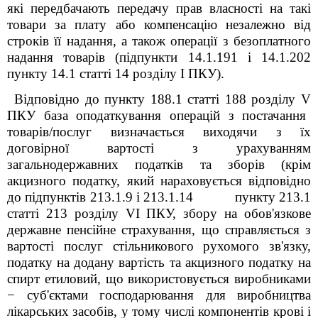
які передбачають передачу прав власності на такі
товари за плату або компенсацію незалежно від
строків її надання, а також операції з безоплатного
надання товарів (підпункти 14.1.191 і 14.1.202
пункту 14.1 статті 14 розділу
I
ПКУ).
Відповідно до пункту 188.1 статті 188 розділу
V
ПКУ база оподаткування операцій з постачання
товарів/послуг визначається виходячи з їх
договірної вартості з урахуванням
загальнодержавних податків та зборів (крім
акцизного податку, який нараховується відповідно
до підпунктів 213.1.9 і 213.1.14 пункту 213.1
статті 213 розділу
VI
ПКУ, збору на обов'язкове
державне пенсійне страхування, що справляється з
вартості послуг стільникового рухомого зв'язку,
податку на додану вартість та акцизного податку на
спирт етиловий, що використовується виробниками
−
суб'єктами господарювання для виробництва
лікарських засобів, у тому числі компонентів крові і