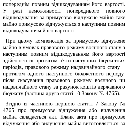
попереднім повним відшкодуванням його вартості.
У разі неможливості попереднього повного
відшкодування за примусово відчужене майно таке
майно примусово відчужується з наступним повним
відшкодуванням його вартості.
При цьому к
омпенсація за примусово відчужене
майно в умовах правового режиму воєнного стану з
наступним повним відшкодуванням його вартості
здійснюється протягом п'яти наступних бюджетних
періодів, правового режиму надзвичайного стану
−
протягом одного наступного бюджетного періоду
після скасування правового режиму воєнного чи
надзвичайного стану за рахунок
коштів державного
бюджету
(частина друга статті 10 Закону № 4765).
Згідно із частиною першою ст
аттті
7 Закону №
4765 про примусове відчуження або вилучення
майна складається акт. Бланк акта про примусове
відчуження або вилучення майна виготовляється за