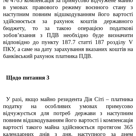
№ 4765
к
омпенсація
за примусово відчужене майно
в умовах правового режиму воєнного стану з
наступним повним відшкодуванням його вартості
здійснюється за рахунок коштів державного
бюджету
, то за такою операцією податкові
зобов’язання з ПДВ необхідно буде визначити
відповідно до пункту
187.7
статті 187 розділу V
ПКУ, а саме на дату
зарахування
вказаних
коштів на
банківський рахунок
платника ПДВ.
Щодо питання 3
У
разі
,
якщо майно резидента Дія Сіті – платника
податку на особливих умовах примусово
відчужується для потреб держави з наступним
повним відшкодуванням його вартості
і
компенсація
вартості такого майна здійснюється протягом 365
календарних днів з дня
,
наступного за днем