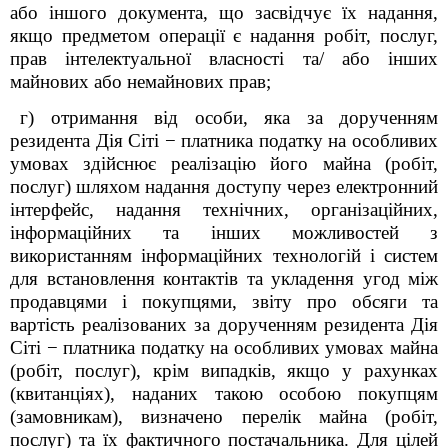
або іншого документа, що засвідчує їх надання,
якщо предметом операції є надання робіт, послуг,
прав інтелектуальної власності та/ або інших
майнових або немайнових прав;
г) отримання від особи, яка за дорученням
резидента Дія Сіті
−
платника податку на особливих
умовах здійснює реалізацію його майна (робіт,
послуг) шляхом надання доступу через електронний
інтерфейс, надання технічних, організаційних,
інформаційних та інших можливостей з
використанням інформаційних технологій і систем
для встановлення контактів та укладення угод між
продавцями і покупцями, звіту про обсяги та
вартість реалізованих за дорученням резидента Дія
Сіті
−
платника податку на особливих умовах майна
(робіт, послуг), крім випадків, якщо у рахунках
(квитанціях), наданих такою особою покупцям
(замовникам), визначено перелік майна (робіт,
послуг) та їх фактичного постачальника. Для цілей