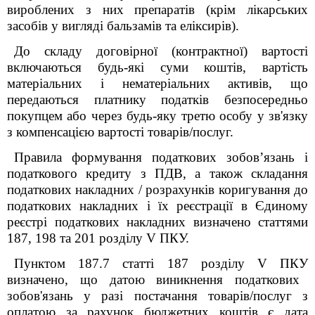
вироблених з них препаратів (крім лікарських
засобів у вигляді бальзамів та еліксирів).
До складу договірної (контрактної) вартості
включаються будь-які суми коштів, вартість
матеріальних і нематеріальних активів, що
передаються платнику податків безпосередньо
покупцем або через будь-яку третю особу у зв'язку
з компенсацією вартості товарів/послуг.
Правила формування податкових зобов’язань і
податкового кредиту з ПДВ, а також складання
податкових накладних / розрахунків коригування до
податкових накладних і їх реєстрації в Єдиному
реєстрі податкових накладних визначено статтями
187, 198 та 201
розділу
V
ПКУ.
Пунктом 187.7 статті 187
розділу V ПКУ
визначено, що датою виникнення податкових
зобов'язань у разі постачання товарів/послуг з
оплатою за рахунок бюджетних коштів є дата