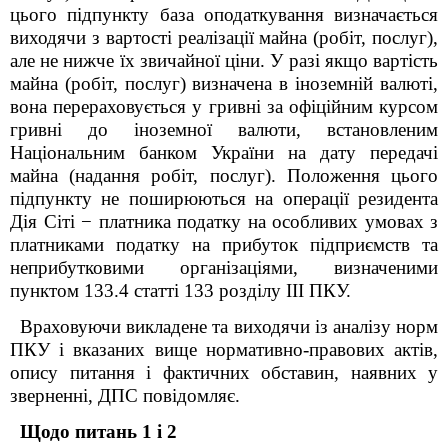
цього підпункту база оподаткування визначається
виходячи з вартості реалізації майна (робіт, послуг),
але не нижче їх звичайної ціни. У разі якщо вартість
майна (робіт, послуг) визначена в іноземній валюті,
вона перераховується у гривні за офіційним курсом
гривні до іноземної валюти, встановленим
Національним банком України на дату передачі
майна (надання робіт, послуг). Положення цього
підпункту не поширюються на операції резидента
Дія Сіті
−
платника податку на особливих умовах з
платниками податку на прибуток підприємств та
неприбутковими організаціями, визначеними
п
унктом
133.4 ст
атті
133
розділу ІІІ ПКУ
.
Враховуючи викладене та виходячи із аналізу норм
ПКУ і вказаних вище нормативно-правових актів,
опису питання і фактичних обставин, наявних у
зверненні, ДПС повідомляє.
Щодо питань 1 і 2