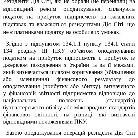
Резиденти Дія Сіті, які не обрали (не перейшли) на
відповідний режим оподаткування, сплачують
податок на прибуток підприємств на загальних
підставах та вважаються резидентами Дія Сіті, що
не є платниками податку на особливих умовах.
Згідно з підпунктом 134.1.1 пункту 134.1 статті
134 розділу ІІІ ПКУ об’єктом оподаткування
податком на прибуток підприємств є прибуток із
джерелом походження з України та за її межами,
який визначається шляхом коригування (збільшення
або зменшення) фінансового результату до
оподаткування (прибутку або збитку), визначеного
у фінансовій звітності підприємства відповідно до
національних положень (стандартів)
бухгалтерського обліку або міжнародних стандартів
фінансової звітності, на різниці, які визначені
відповідними положеннями ПКУ.
Базою оподаткування операцій резидента Дія Сіті