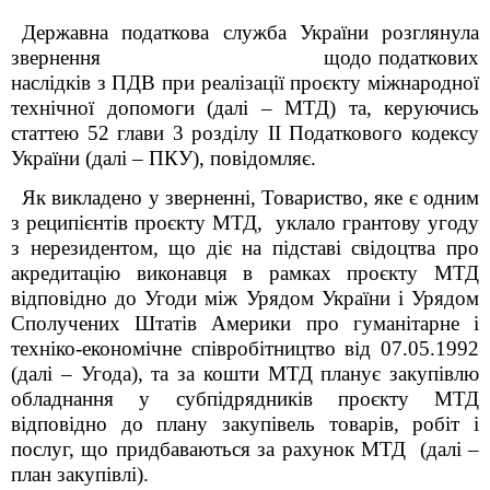
Державна податкова служба України розглянула
звернення щодо податкових
наслідків з ПДВ при реалізації проєкту міжнародної
технічної допомоги (далі – МТД) та, керуючись
статтею 52 глави 3 розділу ІІ Податкового кодексу
України (далі – ПКУ), повідомляє.
Як викладено у зверненні, Товариство, яке є одним
з реципієнтів проєкту МТД, уклало грантову угоду
з нерезидентом, що діє на підставі свідоцтва про
акредитацію виконавця в рамках проєкту МТД
відповідно до Угоди між Урядом України і Урядом
Сполучених Штатів Америки про гуманітарне і
техніко-економічне співробітництво від 07.05.1992
(далі – Угода), та за кошти МТД планує закупівлю
обладнання у субпідрядників проєкту МТД
відповідно до плану закупівель товарів, робіт і
послуг, що придбаваються за рахунок МТД (далі –
план закупівлі).