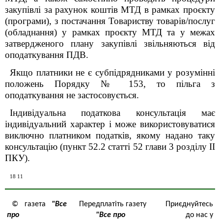
закупівлі за рахунок коштів МТД в рамках проєкту
(програми), з постачання Товариству товарів/послуг
(обладнання) у рамках проєкту МТД та у межах
затвердженого плану закупівлі звільняються від
оподаткування ПДВ.
Якщо платники не є субпідрядниками у розумінні
положень Порядку № 153, то пільга з
оподаткування не застосовується.
Індивідуальна податкова консультація має
індивідуальний характер і може використовуватися
виключно платником податків, якому надано таку
консультацію (пункт 52.2 статті 52 глави 3 роздiлу II
ПКУ).
18 11
© газета
"Все
Передплатіть газету
Приєднуйтесь
про
"Все про
до нас у