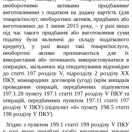
необоротними активами придбаними/
виготовленими з податком на додану вартість (для
товарів/послуг, необоротних активів, придбаних або
виготовлених до 1 липня 2015 року, – у разі якщо
під час такого придбання або виготовлення суми
податку були включені до складу податкового
кредиту), у разі якщо такі товари/послуги,
необоротні активи призначаються для їх
використання або починають використовуватися в
операціях, звільнених від оподаткування відповідно
до статті 197 розділу
V
, підрозділу 2 розділу XX
ПКУ, міжнародних договорів (угод) (крім випадків
проведення операцій, передбачених підпунктом
197.1.28 пункту 197.1 статті 197 розділу
V
ПКУ та
операцій, передбачених пунктом 197.11 статті 197
розділу
V
ПКУ) (підпункт «б» пункту 198.5 статті
198 розділу
V
ПКУ).
Згідно з пунктом 199.1 статті 199 розділу
V
ПКУ
у разі якщо придбані та/або виготовлені товари/