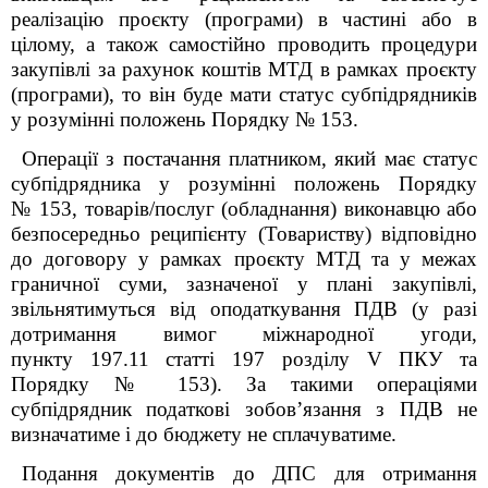
реалізацію проєкту (програми) в частині або в
цілому, а також самостійно проводить процедури
закупівлі за рахунок коштів МТД в рамках проєкту
(програми), то він буде мати статус субпідрядників
у розумінні положень Порядку № 153.
Операції з постачання платником, який має статус
субпідрядника у розумінні положень Порядку
№ 153, товарів/послуг (обладнання) виконавцю або
безпосередньо реципієнту (Товариству) відповідно
до договору у рамках проєкту МТД та у межах
граничної суми, зазначеної у плані закупівлі,
звільнятимуться від оподаткування ПДВ (у разі
дотримання вимог міжнародної угоди,
пункту 197.11 статті 197 розділу V ПКУ та
Порядку № 153). За такими операціями
субпідрядник податкові зобов’язання з ПДВ не
визначатиме і до бюджету не сплачуватиме.
Подання документів до ДПС для отримання