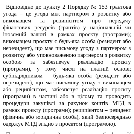
Відповідно до пункту 2 Порядку № 153 грантова
угода – це угода між партнером з розвитку або
виконавцем та реципієнтом про передачу
фінансових ресурсів (грантів) у національній чи
іноземній валюті в рамках проекту (програми);
виконавцем проєкту є будь-яка особа (резидент або
нерезидент), що має письмову угоду з партнером з
розвитку або уповноваженою партнером з розвитку
особою та забезпечує реалізацію проєкту
(програми), у тому числі на платній основі;
субпідрядником – будь-яка особа (резидент або
нерезидент), що має письмову угоду з виконавцем
або реципієнтом, забезпечує реалізацію проєкту
(програми) в частині або в цілому та проводить
процедури закупівлі за рахунок коштів МТД в
рамках проєкту (програми); реципієнтом – резидент
(фізична або юридична особа), який безпосередньо
одержує МТД згідно з проєктом (програмою).