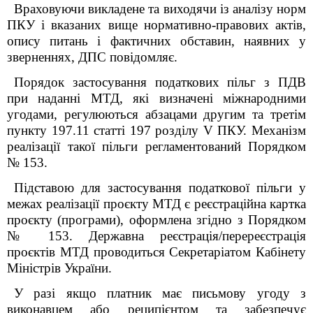
Враховуючи викладене та виходячи із аналізу норм
ПКУ і вказаних вище нормативно-правових актів,
опису питань і фактичних обставин, наявних у
зверненнях, ДПС повідомляє.
Порядок застосування податкових пільг з ПДВ
при наданні МТД, які визначені міжнародними
угодами, регулюються абзацами другим та третім
пункту 197.11 статті 197 розділу V ПКУ. Механізм
реалізації такої пільги регламентований Порядком
№ 153.
Підставою для застосування податкової пільги у
межах реалізації проєкту МТД є реєстраційна картка
проєкту (програми), оформлена згідно з Порядком
№ 153. Державна реєстрація/перереєстрація
проєктів МТД проводиться Секретаріатом Кабінету
Міністрів України.
У разі якщо платник має письмову угоду з
виконавцем або реципієнтом та забезпечує