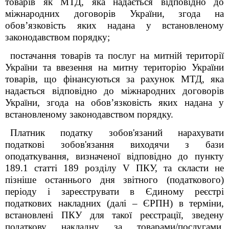
товарів як МТД, яка надається відповідно до
міжнародних договорів України, згода на
обов’язковість яких надана у встановленому
законодавством порядку;
постачання товарів та послуг на митній території
України та ввезення на митну територію України
товарів, що фінансуються за рахунок МТД, яка
надається відповідно до міжнародних договорів
України, згода на обов’язковість яких надана у
встановленому законодавством порядку.
Платник податку зобов'язаний нарахувати
податкові зобов'язання виходячи з бази
оподаткування, визначеної відповідно до пункту
189.1 статті 189
роздiлу V ПКУ
, та скласти не
пізніше останнього дня звітного (податкового)
періоду і зареєструвати в Єдиному реєстрі
податкових накладних (далі – ЄРПН) в терміни,
встановлені ПКУ для такої реєстрації, зведену
податкову накладну за товарами/послугами,