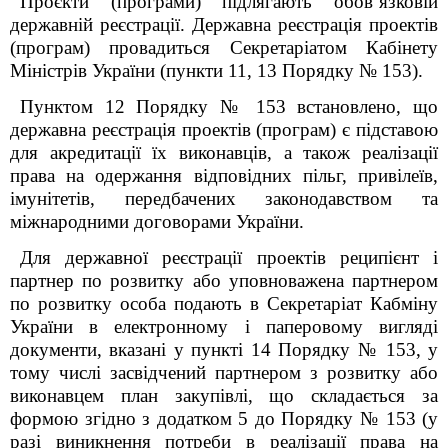
Проєкти (програми) підлягають обов’язковій
державній реєстрації. Державна реєстрація проектів
(програм) провадиться Секретаріатом Кабінету
Міністрів України (пункти 11, 13 Порядку № 153).
Пунктом 12 Порядку № 153 встановлено, що
державна реєстрація проектів (програм) є підставою
для акредитації їх виконавців, а також реалізації
права на одержання відповідних пільг, привілеїв,
імунітетів, передбачених законодавством та
міжнародними договорами України.
Для державної реєстрації проектів реципієнт і
партнер по розвитку або уповноважена партнером
по розвитку особа подають в Секретаріат Кабміну
України в електронному і паперовому вигляді
документи, вказані у пункті 14 Порядку № 153, у
тому числі засвідчений партнером з розвитку або
виконавцем план закупівлі, що складається за
формою згідно з додатком 5 до Порядку № 153 (у
разі виникнення потреби в реалізації права на