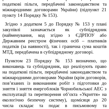
податкові пільги, передбачені законодавством та
міжнародними договорами України) (підпункт 2
1
пункту 14 Порядку № 153).
Згідно з додатком 5 до Порядку № 153 у плані
закупівлі зазначається як субпідрядник
(найменування, код згідно з ЄДРПОУ або
Державним реєстром фізичних осіб – платників
податків (за наявності), так і гранична сума коштів
МТД, передбачена в субпідрядному договорі.
Пунктом 23 Порядку № 153 визначено, що
виконавець та субпідрядник, що реалізують право
на податкові пільги, передбачені законодавством та
міжнародними договорами України (крім договорів,
пов’язаних із виконанням робіт з підготовки до
зняття і зняття енергоблоків Чорнобильської АЕС з
експлуатації та перетворення об’єкта «Укриття» на
екологічно безпечну систему), щомісяця до 20
числа складає та подає в письмовому та