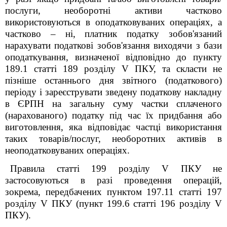
послуги, необоротні активи частково
використовуються в оподатковуваних операціях, а
частково – ні, платник податку зобов'язаний
нарахувати податкові зобов'язання виходячи з бази
оподаткування, визначеної відповідно до пункту
189.1 статті 189 розділу
V
ПКУ, та скласти не
пізніше останнього дня звітного (податкового)
періоду і зареєструвати зведену податкову накладну
в ЄРПН на загальну суму частки сплаченого
(нарахованого) податку під час їх придбання або
виготовлення, яка відповідає частці використання
таких товарів/послуг, необоротних активів в
неоподатковуваних операціях.
Правила статті 199 розділу
V
ПКУ не
застосовуються в разі проведення операцій,
зокрема, передбачених пунктом 197.11 статті 197
розділу
V
ПКУ (пункт 199.6 статті 196 розділу
V
ПКУ).