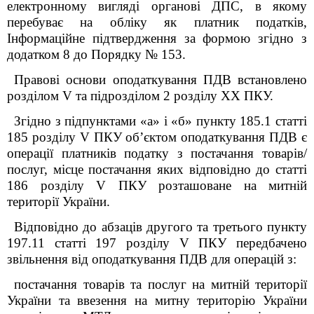
електронному вигляді органові ДПС, в якому
перебуває на обліку як платник податків,
Інформаційне підтвердження за формою згідно з
додатком 8 до Порядку № 153.
Правові основи оподаткування ПДВ встановлено
розділом V та підрозділом 2 розділу XX ПКУ.
Згідно з підпунктами «а» і «б» пункту 185.1 статті
185 розділу
V
ПКУ об’єктом оподаткування ПДВ є
операції платників податку з постачання товарів/
послуг, місце постачання яких відповідно до статті
186 розділу
V
ПКУ розташоване на митній
території України.
Відповідно до абзаців другого та третього пункту
197.11 статті 197 розділу V ПКУ передбачено
звільнення від оподаткування ПДВ для операцій з:
постачання товарів та послуг на митній території
України та ввезення на митну територію України