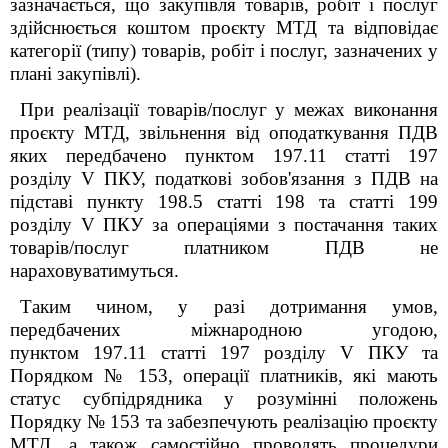
зазначається, що закупівля товарів, робіт і послуг
здійснюється коштом проєкту МТД та відповідає
категорії (типу) товарів, робіт і послуг, зазначених у
плані закупівлі).
При реалізації товарів/послуг у межах виконання
проєкту МТД, звільнення від оподаткування ПДВ
яких передбачено пунктом 197.11 статті 197
розділу
V
ПКУ, податкові зобов'язання з ПДВ на
підставі пункту 198.5 статті 198 та статті 199
розділу
V
ПКУ за операціями з постачання таких
товарів/послуг платником ПДВ не
нараховуватимуться.
Таким чином, у разі дотримання умов,
передбачених міжнародною угодою,
пунктом 197.11 статті 197 розділу V ПКУ та
Порядком № 153, операції платників, які мають
статус субпідрядника у розумінні положень
Порядку № 153 та забезпечують реалізацію проєкту
МТД, а також самостійно проводять процедури