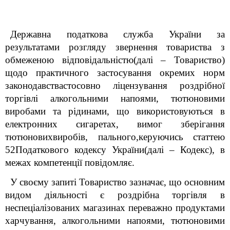
Державна податкова служба України за
результатами розгляду звернення товариства з
обмеженою відповідальністю
(далі – Товариство)
щодо практичного застосування окремих норм
законодавства
стосовно ліцензування роздрібної
торгівлі алкогольними напоями, тютюновими
виробами та рідинами, що використовуються в
електронних сигаретах, вимог зберігання
тютюновихвиробів, пального,
керуючись статтею
52Податкового кодексу України(далі – Кодекс), в
межах компетенції повідомляє.
У своєму запиті Товариство зазначає, що основним
видом діяльності є роздрібна торгівля в
неспеціалізованих магазинах переважно продуктами
харчування, алкогольними напоями, тютюновими