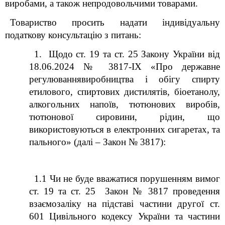
виробами, а також непродовольчими товарами.
Товариство
просить надати індивідуальну
податкову консультацію з питань:
1. Щодо ст. 19 та
ст. 25 Закону
України
від
18.06.2024 № 3817-ІХ «Про державне
регулюваннявиробництва і обігу спирту
етилового, спиртових дистилятів, біоетанолу,
алкогольних напоїв, тютюнових виробів,
тютюнової сировини, рідин, що
використовуються в електронних сигаретах, та
пального» (далі – Закон № 3817):
1.1 Чи не буде вважатися порушенням вимог
ст. 19 та ст. 25 Закон № 3817 проведення
взаємозаліку на підставі частини другої ст.
601 Цивільного кодексу України та частини