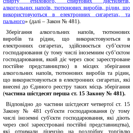
спирту етилового, спиртових дистилятів,
алкогольних напоїв, тютюнових виробів, рідин, що
використовуються в електронних сигаретах, та
пального
» (далі – Закон № 481).
Зберігання алкогольних напоїв, тютюнових
виробів та рідин, що використовуються в
електронних сигаретах, здійснюється суб’єктом
господарювання (у тому числі іноземним суб’єктом
господарювання, який діє через своє зареєстроване
постійне представництво) в місцях зберігання
алкогольних напоїв, тютюнових виробів та рідин,
що використовуються в електронних сигаретах, які
внесені до Єдиного реєстру таких місць зберігання
(
частина шістдесят перша ст. 15 Закону № 481).
Відповідно до частини шістдесят четвертої ст. 15
Закону № 481 суб'єкти господарювання (у тому
числі іноземні суб'єкти господарювання, які діють
через свої зареєстровані постійні представництва),
які отримали ліцензію на роздрібну торгівлю