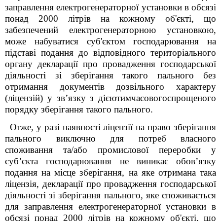
заправлення електрогенераторної установки в обсязі
понад 2000 літрів на кожному об'єкті, що
забезпечений електрогенераторною установкою,
може набуватися суб'єктом господарювання на
підставі подання до відповідного територіального
органу декларації про провадження господарської
діяльності зі зберігання такого пального без
отримання документів дозвільного характеру
(ліцензій) у зв
’язку з дієютимчасовогоспрощеного
порядку зберігання такого пального
.
Отже, у разі наявності ліцензії на право зберігання
пального виключно для потреб власного
споживання та/або промислової переробки у
суб’єкта господарювання не виникає обов’язку
подання на місце зберігання, на яке отримана така
ліцензія, декларації про провадження господарської
діяльності зі зберігання пального, яке споживається
для заправлення електрогенераторної установки в
обсязі понад 2000 літрів на кожному об'єкті, що