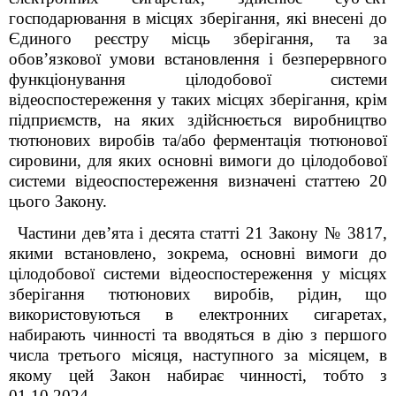
господарювання в місцях зберігання, які внесені до
Єдиного реєстру місць зберігання, та за
обов’язкової умови встановлення і безперервного
функціонування цілодобової системи
відеоспостереження у таких місцях зберігання, крім
підприємств, на яких здійснюється виробництво
тютюнових виробів та/або ферментація тютюнової
сировини, для яких основні вимоги до цілодобової
системи відеоспостереження визначені статтею 20
цього Закону.
Частини дев’ята і десята статті 21 Закону № 3817,
якими встановлено, зокрема, основні вимоги до
цілодобової системи відеоспостереження у місцях
зберігання тютюнових виробів, рідин, що
використовуються в електронних сигаретах,
набирають чинності та вводяться в дію з першого
числа третього місяця, наступного за місяцем, в
якому цей Закон набирає чинності, тобто з
01.10.2024.