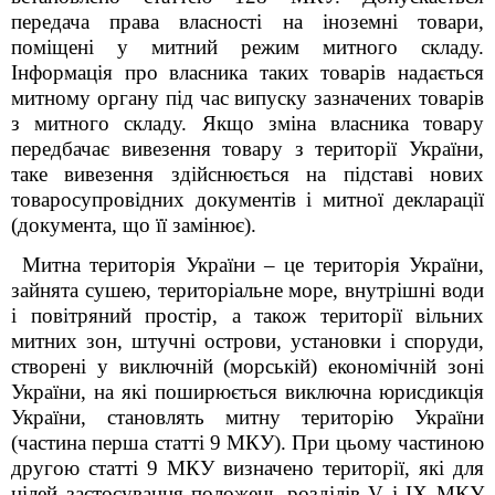
передача права власності на іноземні товари,
поміщені у митний режим митного складу.
Інформація про власника таких товарів надається
митному органу під час випуску зазначених товарів
з митного складу. Якщо зміна власника товару
передбачає вивезення товару з території України,
таке вивезення здійснюється на підставі нових
товаросупровідних документів і митної декларації
(документа, що її замінює).
Митна територія України – це
територія України,
зайнята сушею, територіальне море, внутрішні води
і повітряний простір, а також території вільних
митних зон, штучні острови, установки і споруди,
створені у виключній (морській) економічній зоні
України, на які поширюється виключна юрисдикція
України, становлять митну територію України
(частина перша статті 9 МКУ).
При цьому частиною
другою статті 9 МКУ визначено території, які для
цілей застосування положень розділів V і IX МКУ