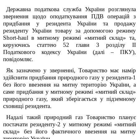
Державна податкова служба України розглянула
звернення
щодо оподаткування ПДВ операцій з
придбання у резидента України та продажу
резиденту України товару за допомогою режиму
Short
-
haul
в митному режимі «митний склад»
та,
керуючись статтею 52 глави 3 розділу ІІ
Податкового кодексу України (далі – ПКУ),
повідомляє.
Як зазначено у зверненні, Товариство
має намір
здійснити придбання природного газу у резидента-1
без його ввезення на митну територію України, а
саме придбання у митному режимі «митний склад»
природного газу, який зберігається у підземному
сховищі резидента.
Надалі такий природний газ Товариство планує
постачати резиденту-2 у митному режимі «митний
склад» без його фактичного ввезення на митну
територію України.