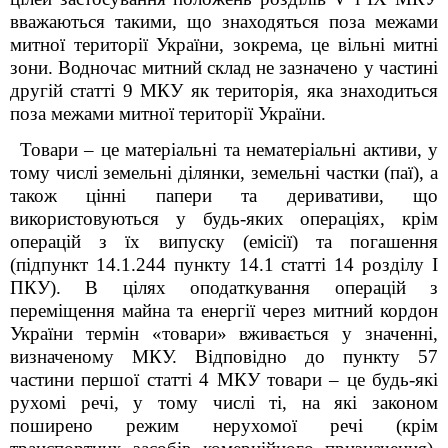
вважаються такими, що знаходяться поза межами
митної території України, зокрема, це вільні митні
зони. Водночас митний склад не зазначено у частині
другій статті 9 МКУ як територія, яка знаходиться
поза межами митної території України.
Товари – це матеріальні та нематеріальні активи, у
тому числі земельні ділянки, земельні частки (паї), а
також цінні папери та деривативи, що
використовуються у будь-яких операціях, крім
операцій з їх випуску (емісії) та погашення
(підпункт 14.1.244 пункту 14.1 статті 14 розділу І
ПКУ). В цілях оподаткування операцій з
переміщення майна та енергії через митний кордон
України термін «товари» вживається у значенні,
визначеному МКУ. Відповідно до пункту 57
частини першої статті 4 МКУ товари – це будь-які
рухомі речі, у тому числі ті, на які законом
поширено режим нерухомої речі (крім