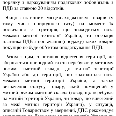
порядку з нарахуванням податкових зобов’язань з
ПДВ за ставкою 20 відсотків.
Якщо фактичним місцезнаходженням товарів (у
тому числі природного газу) на момент їх
постачання є територія, що знаходиться поза
межами митної території України, то операція
платника ПДВ з постачання (продажу) таких товарів
покупцю не буде об’єктом оподаткування ПДВ.
Разом з цим, з питання віднесення
території, де
зберігається природний газ та перебуває у митному
режимі «митний склад», до митної території
України або до території, що знаходиться поза
межами митної території України, а також
визначення статусу товару, який поміщений у
митний режим «митний склад» (товар, що перебуває
на митній території України, чи товар, що вивезений
за межі митної території України), у ситуації,
описаній Товариством у зверненні
, ДПС рекомендує