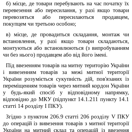
б) місце, де товари перебувають на час початку їх
перевезення або пересилання, у разі якщо товари
перевозяться або пересилаються продавцем,
покупцем чи третьою особою;
в) місце, де провадиться складання, монтаж чи
встановлення, у разі якщо товари складаються,
монтуються або встановлюються (з випробуванням
чи без нього) продавцем або від його імені.
Під ввезенням товарів на митну територію України
і вивезенням товарів за межі митної території
України розуміється сукупність дій, пов'язаних із
переміщенням товарів через митний кордон України
у будь-який спосіб у відповідному напрямку,
відповідно до МКУ (підпункт 14.1.21
1
пункту 14.1
статті 14 розділу І ПКУ).
Згідно з пунктом 206.9 статті 206 розділу V ПКУ
до операцій із вивезення товарів з митної території
України на митний склад та операцій із ввезення