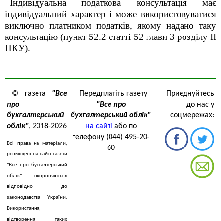
Індивідуальна податкова консультація має
індивідуальний характер і може використовуватися
виключно платником податків, якому надано таку
консультацію (пункт 52.2 статті 52 глави 3 розділу ІІ
ПКУ).
© газета
"Все
Передплатіть газету
Приєднуйтесь
про
"Все про
до нас у
бухгалтерський
бухгалтерський облік"
соцмережах:
облік"
, 2018-2026
на сайті
або по
телефону (044) 495-20-
Всі права на матеріали,
60
розміщені на сайті газети
"Все про бухгалтерський
облік" охороняються
відповідно до
законодавства України.
Використання,
відтворення таких