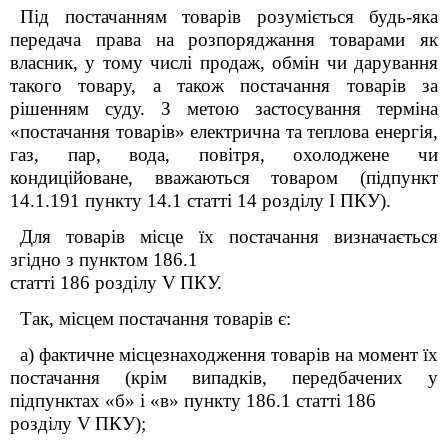
Під постачанням товарів розуміється будь-яка
передача права на розпоряджання товарами як
власник, у тому числі продаж, обмін чи дарування
такого товару, а також постачання товарів за
рішенням суду. З метою застосування терміна
«постачання товарів» електрична та теплова енергія,
газ, пар, вода, повітря, охолоджене чи
кондиційоване, вважаються товаром (підпункт
14.1.191 пункту 14.1 статті 14 розділу
I
ПКУ).
Для товарів місце їх постачання визначається
згідно з пунктом 186.1
статті 186 розділу
V
ПКУ.
Так, місцем постачання товарів є:
а) фактичне місцезнаходження товарів на момент їх
постачання (крім випадків, передбачених у
підпунктах «б» і «в» пункту 186.1 статті 186
розділу
V
ПКУ);