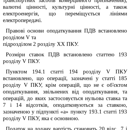
транспортних засобів комерційного призначення),
валютні цінності, культурні цінності, а також
електроенергія, що переміщується лініями
електропередачі.
Правові основи оподаткування ПДВ встановлено
розділом
V
та
підрозділом 2 розділу XX ПКУ.
Розміри ставок ПДВ встановлено статтею 193
розділу V ПКУ.
Пунктом 194.1 статті 194 розділу
V
ПКУ
встановлено, що операції, зазначені у статті 185
розділу V ПКУ, крім операцій, що не є об'єктом
оподаткування, звільнених від оподаткування, та
операцій, до яких застосовується нульова ставка та
7 і 14 відсотків, оподатковуються за ставкою,
зазначеною у підпункті «а» пункту 193.1 статті 193
розділу V ПКУ, яка є основною.
Податок на додану вартість становить 20 відс., 7 і