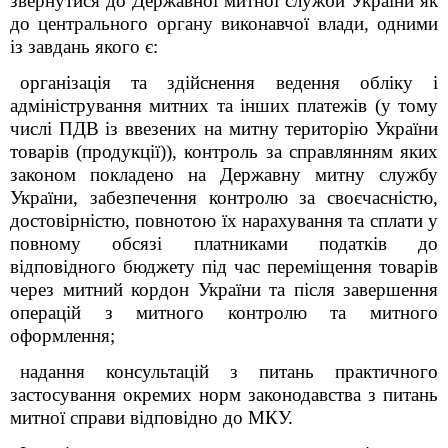
звернутися до Державної митної служби України як
до центрального органу виконавчої влади, одними
із завдань якого є:
організація та здійснення ведення обліку і
адміністрування митних та інших платежів
(у тому
числі ПДВ
із ввезених на митну територію України
товарів (продукції))
, контроль за справлянням яких
законом покладено на Державну митну службу
України, забезпечення контролю за своєчасністю,
достовірністю, повнотою їх нарахування та сплати у
повному обсязі платниками податків до
відповідного бюджету під час переміщення товарів
через митний кордон України та після завершення
операцій з митного контролю та митного
оформлення;
надання консультацій з питань практичного
застосування окремих норм законодавства з питань
митної справи відповідно до МКУ.