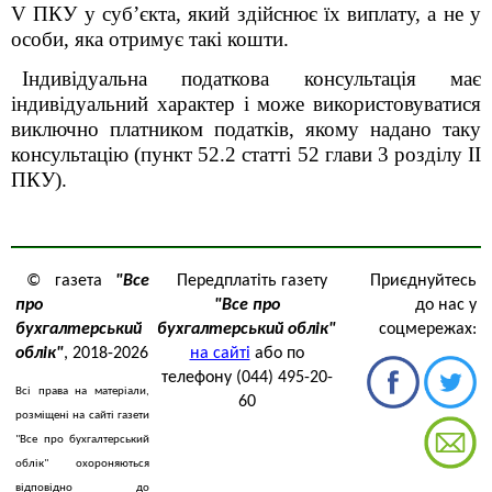
V
ПКУ у суб’єкта, який здійснює їх виплату, а не у
особи, яка отримує такі кошти.
Індивідуальна податкова консультація має
індивідуальний характер і може використовуватися
виключно платником податків, якому надано таку
консультацію (пункт 52.2 статті 52 глави 3 роздiлу II
ПКУ).
© газета
"Все
Передплатіть газету
Приєднуйтесь
про
"Все про
до нас у
бухгалтерський
бухгалтерський облік"
соцмережах:
облік"
, 2018-2026
на сайті
або по
телефону (044) 495-20-
Всі права на матеріали,
60
розміщені на сайті газети
"Все про бухгалтерський
облік" охороняються
відповідно до