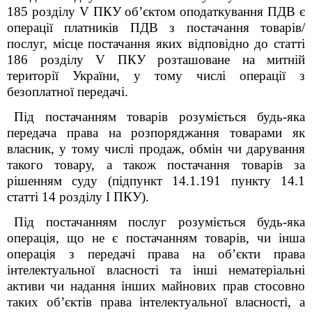
185 розділу
V
ПКУ об’єктом оподаткування ПДВ є
операції платників ПДВ з постачання товарів/
послуг, місце постачання яких відповідно до статті
186 розділу
V
ПКУ розташоване на митній
території України, у тому числі операції з
безоплатної передачі.
Під постачанням товарів розуміється
будь-яка
передача права на розпоряджання товарами як
власник, у тому числі продаж, обмін чи дарування
такого товару, а також постачання товарів за
рішенням суду
(підпункт 14.1.191 пункту 14.1
статті 14 розділу І ПКУ).
Під постачанням послуг розуміється будь-яка
операція, що не є постачанням товарів, чи інша
операція з передачі права на об’єкти права
інтелектуальної власності та інші нематеріальні
активи чи надання інших майнових прав стосовно
таких об’єктів права інтелектуальної власності, а