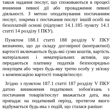
також надання послуг, що споживаються в процесі
вчинення певної дії або провадження певної
діяльності. З метою оподаткування постачанням
послуг, зокрема є постачання послуг іншій особі на
безоплатній основі (підпункт 14.1.185 пункту 14.1
статті 14 розділу І ПКУ).
Пунктом 188.1 статті 188 розділу V ПКУ
визначено, що до складу договірної (контрактної)
вартості включаються будь-які суми коштів, вартість
матеріальних і нематеріальних активів, що
передаються платнику податків безпосередньо
покупцем або через будь-яку третю особу у зв'язку
з компенсацією вартості товарів/послуг.
Згідно з пунктом 187.1 статті 187 розділу V ПКУ
датою виникнення податкових зобов'язань з
постачання товарів/послуг вважається дата, яка
припадає на податковий період, протягом якого
відбувається будь-яка з подій, що сталася раніше: