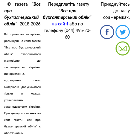
© газета
"Все
Передплатіть газету
Приєднуйтесь
про
"Все про
до нас у
бухгалтерський
бухгалтерський облік"
соцмережах:
облік"
, 2018-2026
на сайті
або по
телефону (044) 495-20-
Всі права на матеріали,
60
розміщені на сайті газети
"Все про бухгалтерський
облік" охороняються
відповідно до
законодавства України.
Використання,
відтворення таких
матеріалів допускаються
тільки в межах,
установлених
законодавством України.
При цьому посилання на
сайт газети "Все про
бухгалтерський облік" є
обов'язковим.