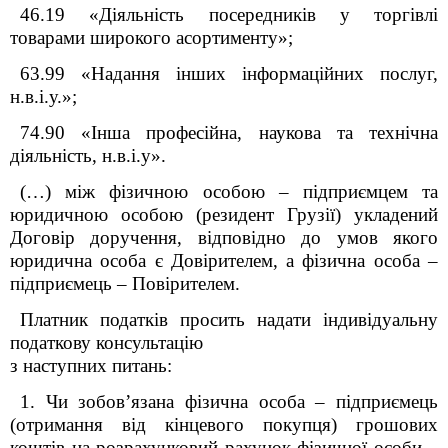
46.19 «Діяльність посередників у торгівлі
товарами широкого асортименту»;
63.99 «Надання інших інформаційних послуг,
н.в.і.у.»;
74.90 «Інша професійна, наукова та технічна
діяльність, н.в.і.у».
(…) між фізичною особою – підприємцем та
юридичною особою (резидент Грузії) укладений
Договір доручення, відповідно до умов якого
юридична особа є Довірителем, а фізична особа –
підприємець – Повірителем.
Платник податків просить надати індивідуальну
податкову консультацію
з наступних питань:
1. Чи зобов’язана фізична особа – підприємець
(отримання від кінцевого покупця) грошових
коштів на розрахунковий рахунок фізичної особи –