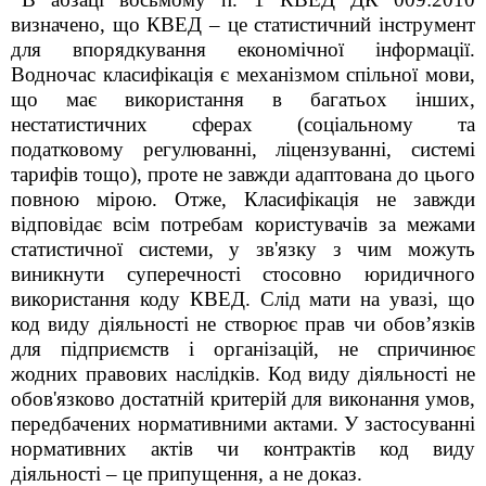
визначено, що КВЕД – це статистичний інструмент
для впорядкування економічної інформації.
Водночас класифікація є механізмом спільної мови,
що має використання в багатьох інших,
нестатистичних сферах (соціальному та
податковому регулюванні, ліцензуванні, системі
тарифів тощо), проте не завжди адаптована до цього
повною мірою. Отже, Класифікація не завжди
відповідає всім потребам користувачів за межами
статистичної системи, у зв'язку з чим можуть
виникнути суперечності стосовно юридичного
використання коду КВЕД. Слід мати на увазі, що
код виду діяльності не створює прав чи обов’язків
для підприємств і організацій, не спричинює
жодних правових наслідків. Код виду діяльності не
обов'язково достатній критерій для виконання умов,
передбачених нормативними актами. У застосуванні
нормативних актів чи контрактів код виду
діяльності – це припущення, а не доказ.