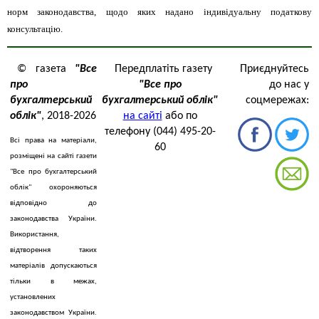
норм законодавства, щодо яких надано індивідуальну податкову
консультацію.
© газета
"Все
Передплатіть газету
Приєднуйтесь
про
"Все про
до нас у
бухгалтерський
бухгалтерський облік"
соцмережах:
облік"
, 2018-2026
на сайті
або по
телефону (044) 495-20-
Всі права на матеріали,
60
розміщені на сайті газети
"Все про бухгалтерський
облік" охороняються
відповідно до
законодавства України.
Використання,
відтворення таких
матеріалів допускаються
тільки в межах,
установлених
законодавством України.