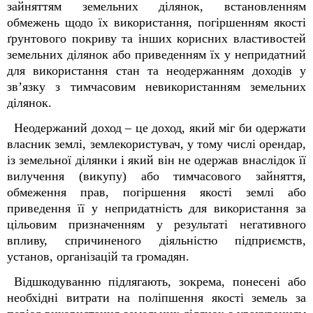
зайняттям земельних ділянок, встановленням
обмежень щодо їх використання, погіршенням якості
ґрунтового покриву та інших корисних властивостей
земельних ділянок або приведенням їх у непридатний
для використання стан та неодержанням доходів у
зв’язку з тимчасовим невикористанням земельних
ділянок.
Неодержаний доход – це доход, який міг би одержати
власник землі, землекористувач, у тому числі орендар,
із земельної ділянки і який він не одержав внаслідок її
вилучення (викупу) або тимчасового зайняття,
обмеження прав, погіршення якості землі або
приведення її у непридатність для використання за
цільовим призначенням у результаті негативного
впливу, спричиненого діяльністю підприємств,
установ, організацій та громадян.
Відшкодуванню підлягають, зокрема, понесені або
необхідні витрати на поліпшення якості земель за