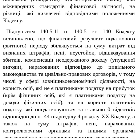
міжнародних стандартів фінансової звітності, на
різниці, які визначені відповідними положеннями
Кодексу.
Підпунктом 140.5.11 п. 140.5 ст. 140 Кодексу
встановлено, що фінансовий результат податкового
(звітного) періоду збільшується на суму витрат від
визнаних штрафів, пені, неустойок, відшкодування
збитків, компенсації неодержаного доходу (упущеної
вигоди), нарахованих відповідно до цивільного
законодавства та цивільно-правових договорів, у тому
числі у сфері зовнішньоекономічної діяльності, на
користь осіб, які не є платниками податку на прибуток
(крім фізичних осіб, які є платниками податку на
доходи фізичних осіб), та на користь платників
податку, які оподатковуються за ставкою 0 відсотків
відповідно до п. 44 підрозділу 4 розділу XX Кодексу, а
також на суму штрафів, пені, нарахованих
контролюючими органами та іншими органами
державної влади за порушення вимог законодавства.