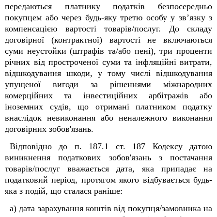
передаються платнику податків безпосередньо
покупцем або через будь-яку третю особу у зв’язку з
компенсацією вартості товарів/послуг. До складу
договірної (контрактної) вартості не включаються
суми неустойки (штрафів та/або пені), три проценти
річних від простроченої суми та інфляційні витрати,
відшкодування шкоди, у тому числі відшкодування
упущеної вигоди за рішеннями міжнародних
комерційних та інвестиційних арбітражів або
іноземних судів, що отримані платником податку
внаслідок невиконання або неналежного виконання
договірних зобов'язань.
Відповідно до п. 187.1 ст. 187
Кодексу датою
виникнення податкових зобов'язань з постачання
товарів/послуг вважається дата, яка припадає на
податковий період, протягом якого відбувається будь-
яка з подій, що сталася раніше:
а) дата зарахування коштів від покупця/замовника на