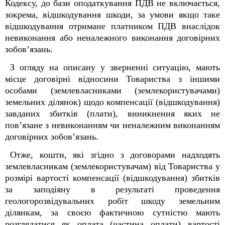
Кодексу, до бази оподаткування ПДВ не включається,
зокрема, відшкодування шкоди, за умови якщо таке
відшкодування отримане платником ПДВ внаслідок
невиконання або неналежного виконання договірних
зобов’язань.
З огляду на описану у зверненні ситуацію, мають
місце договірні відносини Товариства з іншими
особами (землевласниками (землекористувачами)
земельних ділянок) щодо компенсації (відшкодування)
завданих збитків (плати), виникнення яких не
пов’язане з невиконанням чи неналежним виконанням
договірних зобов’язань.
Отже, кошти, які згідно з договорами надходять
землевласникам (землекористувачам) від Товариства у
розмірі вартості компенсації (відшкодування) збитків
за заподіяну в результаті проведення
геологорозвідувальних робіт шкоду земельним
ділянкам, за своєю фактичною сутністю мають
розглядатися як оплата (частина оплати) вартості