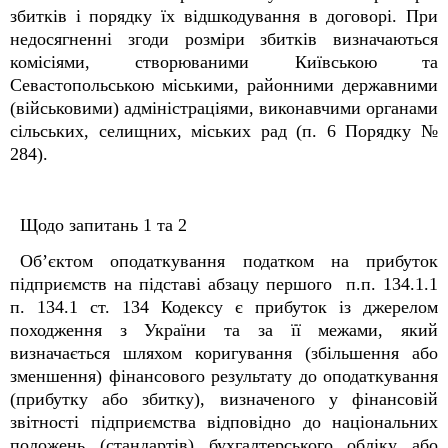
збитків і порядку їх відшкодування в договорі. При
недосягненні згоди розміри збитків визначаються
комісіями, створюваними Київською та
Севастопольською міськими, районними державними
(військовими) адміністраціями, виконавчими органами
сільських, селищних, міських рад (п. 6 Порядку №
284).
Щодо запитань 1 та 2
Об’єктом оподаткування податком на прибуток
підприємств на підставі абзацу першого п.п. 134.1.1
п. 134.1 ст. 134 Кодексу є прибуток із джерелом
походження з України та за її межами, який
визначається шляхом коригування (збільшення або
зменшення) фінансового результату до оподаткування
(прибутку або збитку), визначеного у фінансовій
звітності підприємства відповідно до національних
положень (стандартів) бухгалтерського обліку або