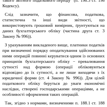
такого звітного податкового періоду (п. 198.3 ст. 198
Кодексу).
Слід зазначити, що фінансова, податкова,
статистична та інші види звітності, що
використовують грошовий вимірник, ґрунтуються на
даних бухгалтерського обліку (частина друга ст. 3
Закону № 996)).
З урахуванням викладеного вище, платники податків
при визначенні порядку оподаткування здійснюваних
ними операцій повинні керуватися одним із основних
принципів бухгалтерського обліку − превалювання
сутності над формою (операції обліковуються
відповідно до їх сутності, а не лише виходячи з їх
юридичної форми (ст. 4 Закону № 996)). Для цілей
податкового обліку беруться до уваги економічні
наслідки, створені господарськими операціями, а не
особливості оформлення таких операцій.
Так, згідно з нормами, визначеними п. 188.1 ст. 188