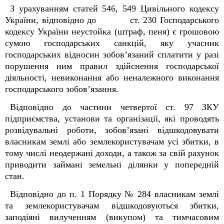
З урахуванням статей 546, 549 Цивільного кодексу
України, відповідно до ст. 230 Господарського
кодексу України неустойка (штраф, пеня) є грошовою
сумою господарських санкцій, яку учасник
господарських відносин зобов’язаний сплатити у разі
порушення ним правил здійснення господарської
діяльності, невиконання або неналежного виконання
господарського зобов’язання.
Відповідно до частини четвертої ст. 97 ЗКУ
підприємства, установи та організації, які проводять
розвідувальні роботи, зобов’язані відшкодовувати
власникам землі або землекористувачам усі збитки, в
тому числі неодержані доходи, а також за свій рахунок
приводити займані земельні ділянки у попередній
стан.
Відповідно до п. 1 Порядку № 284 власникам землі
та землекористувачам відшкодовуються збитки,
заподіяні вилученням (викупом) та тимчасовим