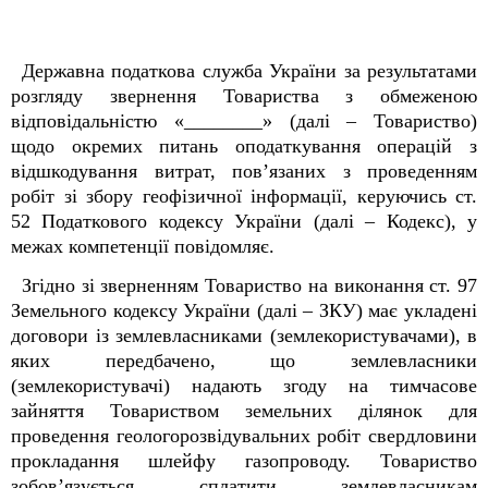
Державна податкова служба України
за результатами
розгляду
звернення Товариства з обмеженою
відповідальністю «________» (далі – Товариство)
щодо окремих питань оподаткування операцій з
відшкодування витрат, пов’язаних з проведенням
робіт зі збору геофізичної інформації, керуючись ст.
52 Податкового кодексу України (далі – Кодекс), у
межах компетенції повідомляє.
Згідно зі зверненням Товариство на виконання ст. 97
Земельного кодексу України (далі – ЗКУ) має укладені
договори із землевласниками (землекористувачами), в
яких передбачено, що землевласники
(землекористувачі) надають згоду на тимчасове
зайняття Товариством земельних ділянок для
проведення геологорозвідувальних робіт свердловини
прокладання шлейфу газопроводу. Товариство
зобов’язується сплатити землевласникам