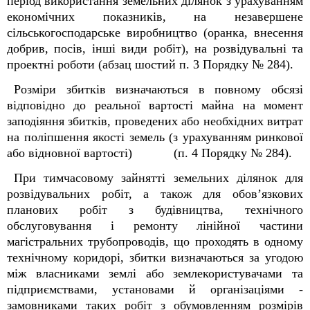
період використання земельних ділянок з урахуванням
економічних показників, на незавершене
сільськогосподарське виробництво (оранка, внесення
добрив, посів, інші види робіт), на розвідувальні та
проектні роботи (абзац шостий п. 3 Порядку № 284).
Розміри збитків визначаються в повному обсязі
відповідно до реальної вартості майна на момент
заподіяння збитків, проведених або необхідних витрат
на поліпшення якості земель (з урахуванням ринкової
або відновної вартості) (п. 4 Порядку № 284).
При тимчасовому зайнятті земельних ділянок для
розвідувальних робіт, а також для обов’язкових
планових робіт з будівництва, технічного
обслуговування і ремонту лінійної частини
магістральних трубопроводів, що проходять в одному
технічному коридорі, збитки визначаються за угодою
між власниками землі або землекористувачами та
підприємствами, установами й організаціями -
замовниками таких робіт з обумовленням розмірів