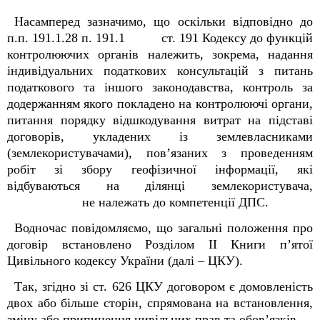
Насамперед зазначимо, що оскільки відповідно до
п.п. 19
1
.1.28 п. 19
1
.1 ст. 19
1
Кодексу до функцій
контролюючих органів належить, зокрема, надання
індивідуальних податкових консультацій з питань
податкового та іншого законодавства, контроль за
додержанням якого покладено на контролюючі органи,
питання порядку відшкодування витрат на підставі
договорів, укладених із землевласниками
(землекористувачами), пов’язаних з проведенням
робіт зі збору геофізичної інформації, які
відбуваються на ділянці землекористувача,
не належать до компетенції ДПС.
Водночас повідомляємо, що загальні положення про
договір встановлено Розділом ІІ Книги п’ятої
Цивільного кодексу України (далі – ЦКУ).
Так, згідно зі ст. 626 ЦКУ договором є домовленість
двох або більше сторін, спрямована на встановлення,
зміну або припинення цивільних прав та обов’язків.