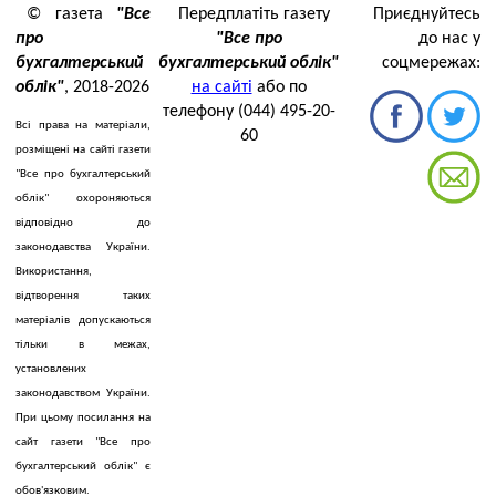
© газета
"Все
Передплатіть газету
Приєднуйтесь
про
"Все про
до нас у
бухгалтерський
бухгалтерський облік"
соцмережах:
облік"
, 2018-2026
на сайті
або по
телефону (044) 495-20-
Всі права на матеріали,
60
розміщені на сайті газети
"Все про бухгалтерський
облік" охороняються
відповідно до
законодавства України.
Використання,
відтворення таких
матеріалів допускаються
тільки в межах,
установлених
законодавством України.
При цьому посилання на
сайт газети "Все про
бухгалтерський облік" є
обов'язковим.