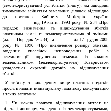
(землекористувачам) усі збитки (плату), які заподіяні
тимчасовим зайняттям земельних ділянок відповідно
до постанов Кабінету Міністрів України
від 19 квітня 1993 року № 284 «Про
порядок визначення та відшкодування збитків
власникам землі та землекористувачам» зі змінами
(далі – Порядок № 284) та від 17 грудня 2008
року № 1098 «Про визначення розміру збитків,
завданих унаслідок непроведення робіт з
рекультивації порушених земель». Із кожним
землевласником (землекористувачем) Товариством
укладається окремий договір на відшкодування
збитків.
У зв’язку з викладеним вище платник податків
просить надати індивідуальну податкову консультацію
з таких запитань:
1. Чи можна вважати відшкодування витрат на
підставі договору, укладеного із землекористувачами,