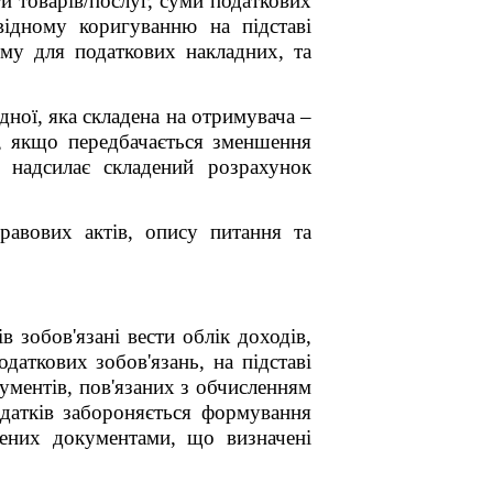
и товарів/послуг, суми податкових
відному коригуванню на підставі
ому для податкових накладних, та
ної, яка складена на отримувача ‒
г, якщо передбачається зменшення
к надсилає складений розрахунок
авових актів, опису питання та
 зобов'язані вести облік доходів,
даткових зобов'язань, на підставі
кументів, пов'язаних з обчисленням
одатків забороняється формування
джених документами, що визначені