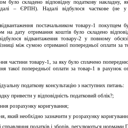
ком було складено відповідну податкову накладну, я
(далі – ЄРПН). Надалі відбулося часткове (не у
 відвантаження постачальником товару-1 покупцем б
ом на дату отримання коштів було складено відпові
ідбулося відвантаження товару-2 у повному обсяз
ізниці між сумою отриманої попередньої оплати за т
ня частини товару-1, за яку було сплачено попередню
ня такої попередньої оплати за товар-1 в рахунок оп
ідуальну податкову консультацію з наступних питань:
дку привести у відповідність податковий облік?;
ання розрахунку коригування;
я, який необхідно зазначити у розрахунку коригуванн
 справляння податків і зборів, регулюються нормами П