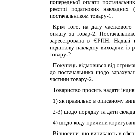
попередньої оплати постачальни
реєстрі податкових накладних 
постачальником товару-1.
Крім того, на дату часткового
оплату за товар-2. Постачальник
зареєстрована в ЄРПН. Надалі в
податкову накладну виходячи із р
товару-2.
Покупець відмовився від отриман
до постачальника щодо зарахуван
частини товару-2.
Товариство просить надати індив
1) як правильно в описаному випа
2-3) щодо порядку та дати склад
4) щодо коду причини коригуванн
Відносини, що виникають у сфері