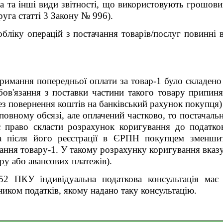
на та інші види звітності, що використовують грошов
руга статті 3 Закону № 996).
бліку операцій з постачання товарів/послуг повинні 
имання попередньої оплати за товар-1 було складено 
бов'язання з поставки частини такого товару припиня
ез повернення коштів на банківський рахунок покупця)
 повному обсязі, але оплачений частково, то постачал
є право скласти розрахунок коригування до податков
та після його реєстрації в ЄРПН покупцем зменшит
чання товару-1. У такому розрахунку коригування вказ
ру або авансових платежів).
52 ПКУ індивідуальна податкова консультація має
иком податків, якому надано таку консультацію.