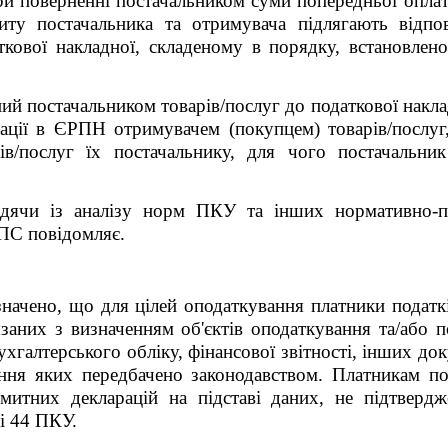
 при поверненні постачальником суми попередньої оплат
диту постачальника та отримувача підлягають відпо
кової накладної, складеному в порядку, встановлен
ий постачальником товарів/послуг до податкової наклад
трації в ЄРПН отримувачем (покупцем) товарів/послу
рів/послуг їх постачальнику, для чого постачальни
одячи із аналізу норм ПКУ та інших нормативно-пр
ДПС повідомляє.
ачено, що для цілей оподаткування платники податків
язаних з визначенням об'єктів оподаткування та/або по
ухгалтерського обліку, фінансової звітності, інших до
дення яких передбачено законодавством. Платникам п
, митних декларацій на підставі даних, не підтвер
і 44 ПКУ.