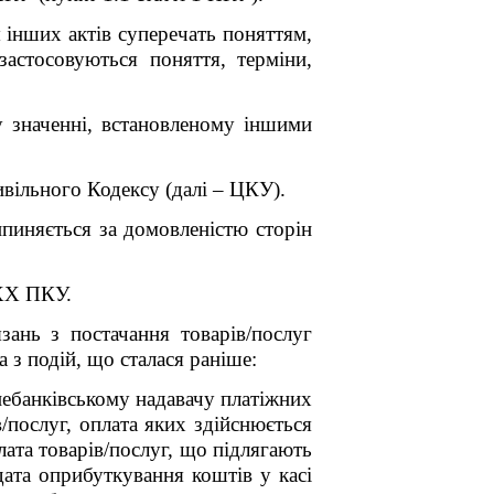
 інших актів суперечать поняттям,
астосовуються поняття, терміни,
у значенні, встановленому іншими
вільного Кодексу (далі – ЦКУ).
ипиняється за домовленістю сторін
 XX ПКУ.
ань з постачання товарів/послуг
а з подій, що сталася раніше:
небанківському надавачу платіжних
в/послуг, оплата яких здійснюється
ата товарів/послуг, що підлягають
дата оприбуткування коштів у касі