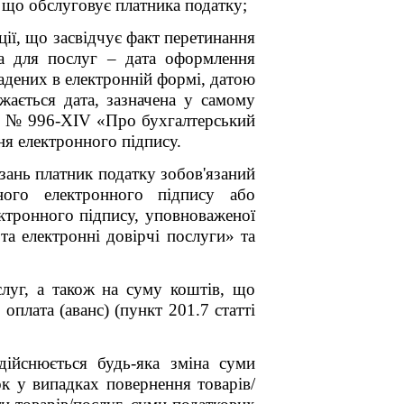
ві, що обслуговує платника податку;
ції, що засвідчує факт перетинання
 а для послуг ‒ дата оформлення
адених в електронній формі, датою
жається дата, зазначена у самому
ку № 996-XIV «Про бухгалтерський
ння електронного підпису.
зань платник податку зобов'язаний
ного електронного підпису або
ектронного підпису, уповноваженої
а електронні довірчі послуги» та
слуг, а також на суму коштів, що
плата (аванс) (пункт 201.7 статті
дійснюється будь-яка зміна суми
ок у випадках повернення товарів/