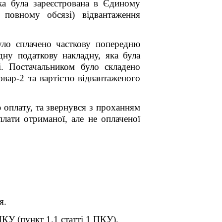
ка була зареєстрована в Єдиному
 повному обсязі) відвантаження
уло сплачено часткову попередню
дну податкову накладну, яка була
і. Постачальником було складено
овар-2 та вартістю відвантаженого
 оплату, та звернувся з проханням
лати отриманої, але не оплаченої
я.
КУ (пункт 1.1 статті 1 ПКУ).