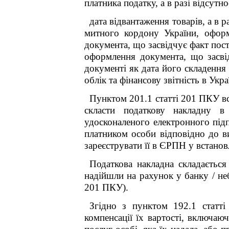
платника податку, а в разі відсутно
дата відвантаження товарів, а в 
митного кордону України, оформ
документа, що засвідчує факт пос
оформлення документа, що засвід
документі як дата його складенн
облік та фінансову звітність в Укр
Пунктом 201.1 статті 201 ПКУ вс
скласти податкову накладну в
удосконаленого електронного підп
платником особи відповідно до в
зареєструвати її в ЄРПН у встано
Податкова накладна складається
надійшли на рахунок у банку / не
201 ПКУ).
Згідно з пунктом 192.1 статті
компенсації їх вартості, включаю