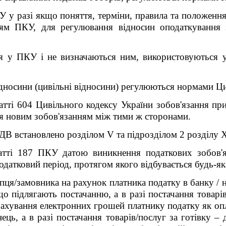
КУ у разі якщо поняття, терміни, правила та положення
ям ПКУ, для регулювання відносин оподаткування з
ся у ПКУ і не визначаються ним, використовуються 
ідносини (цивільні відносини) регулюються нормами Ци
атті 604 Цивільного кодексу України зобов'язання пр
ня новим зобов'язанням між тими ж сторонами.
ДВ встановлено розділом V та підрозділом 2 розділу
атті 187 ПКУ датою виникнення податкових зобов'яз
одатковий період, протягом якого відбувається будь-як
упця/замовника на рахунок платника податку в банку / 
що підлягають постачанню, а в разі постачання товарі
ахування електронних грошей платнику податку як опл
ець, а в разі постачання товарів/послуг за готівку ‒ 