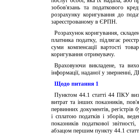
послуг особі, яка їх надала, або
зобов'язань та податкового кре
розрахунку коригування до подат
зареєстрованому в ЄРПН.
Розрахунок коригування, складен
платника податку, підлягає реєс
суми компенсації вартості това
коригування отримувачу.
Враховуючи викладене, та вих
інформації, наданої у зверненні, 
Щодо питання 1
Пунктом 44.1 статті 44 ПКУ визн
витрат та інших показників, пов'
первинних документів, регістрів б
і сплатою податків і зборів, ве
показників податкової звітності
абзацом першим пункту 44.1 статт