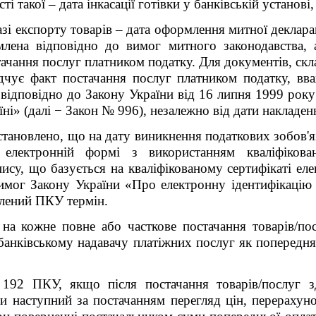
сті такої ‒ дата інкасації готівки у банківській устано
разі експорту товарів ‒ дата оформлення митної деклара
лена відповідно до вимог митного законодавства,
тачання послуг платником податку. Для документів, скл
чує факт постачання послуг платником податку, вва
я відповідно до Закону України від 16 липня 1999 ро
аїні» (далі − Закон № 996), незалежно від дати накладе
тановлено, що на дату виникнення податкових зобов'я
 електронній формі з використанням кваліфікова
ису, що базується на кваліфікованому сертифікаті ел
имог Закону України «Про електронну ідентифікацію т
влений ПКУ термін.
 на кожне повне або часткове постачання товарів/по
банківському надавачу платіжних послуг як попередня о
 192 ПКУ, якщо після постачання товарів/послуг з
чи наступний за постачанням перегляд цін, перерахун