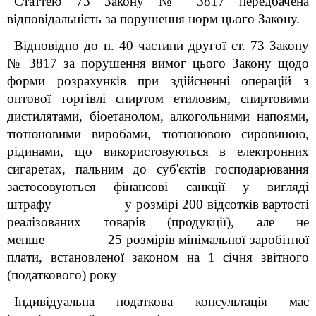
Статтею 73 Закону № 3817 передбачена
відповідальність за порушення норм цього Закону.
Відповідно до п. 40 частини другої ст. 73 Закону
№ 3817 за порушення вимог цього Закону щодо
форми розрахунків при здійсненні операцій з
оптової торгівлі спиртом етиловим, спиртовими
дистилятами, біоетанолом, алкогольними напоями,
тютюновими виробами, тютюновою сировиною,
рідинами, що використовуються в електронних
сигаретах, пальним до суб'єктів господарювання
застосовуються фінансові санкції у вигляді
штрафу у розмірі 200 відсотків вартості
реалізованих товарів (продукції), але не
менше 25 розмірів мінімальної заробітної
плати, встановленої законом на 1 січня звітного
(податкового) року
Індивідуальна податкова консультація має