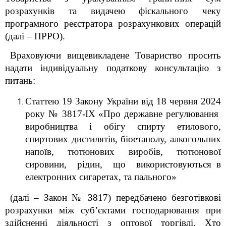
розрахунків та видачею фіскального чеку
програмного реєстратора розрахункових операцій
(далі – ПРРО)
.
Враховуючи вищевикладене Товариство просить
надати індивідуальну податкову консультацію з
питань:
Статтею 19 Закону
України від 18 червня 2024
року № 3817-ІХ «Про державне регулювання
виробництва і обігу спирту етилового,
спиртових дистилятів, біоетанолу, алкогольних
напоїв, тютюнових виробів, тютюнової
сировини, рідин, що використовуються в
електронних сигаретах, та пального»
(далі – Закон № 3817) передбачено безготівкові
розрахунки між суб’єктами господарювання при
здійсненні діяльності з оптової торгівлі. Хто