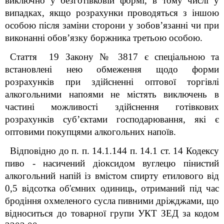
виключно у безготівковій формі, в тому числі у
випадках, якщо розрахунки проводяться з іншою
особою після заміни сторони у зобов’язанні чи при
виконанні обов’язку боржника третьою особою.
Стаття 19 Закону № 3817 є спеціальною та
встановлені нею обмеження щодо форми
розрахунків при здійсненні оптової торгівлі
алкогольними напоями не містять виключень в
частині можливості здійснення готівкових
розрахунків суб’єктами господарювання, які є
оптовими покупцями алкогольних напоїв.
Відповідно до п. п. 14.1.144 п. 14.1 ст. 14 Кодексу
пиво - насичений діоксидом вуглецю пінистий
алкогольний напій із вмістом спирту етилового від
0,5 відсотка об'ємних одиниць, отриманий під час
бродіння охмеленого сусла пивними дріжджами, що
відноситься до товарної групи УКТ ЗЕД за кодом