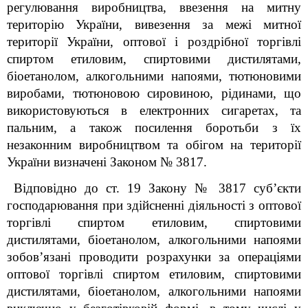
регулювання виробництва, ввезення на митну
територію України, вивезення за межі митної
території
України, оптової і роздрібної торгівлі
спиртом етиловим, спиртовими дистилятами,
біоетанолом, алкогольними напоями, тютюновими
виробами, тютюновою сировиною, рідинами, що
використовуються в електронних сигаретах, та
пальним, а також посилення боротьби з їх
незаконним виробництвом та обігом на території
України визначені Законом № 3817.
Відповідно до ст. 19 Закону № 3817 суб’єкти
господарювання при здійсненні діяльності з оптової
торгівлі спиртом етиловим, спиртовими
дистилятами, біоетанолом, алкогольними напоями
зобов’язані проводити розрахунки за операціями
оптової торгівлі спиртом етиловим, спиртовими
дистилятами, біоетанолом, алкогольними напоями