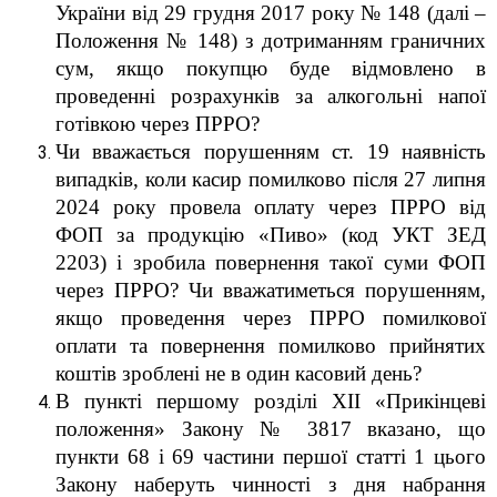
України від 29 грудня 2017 року № 148 (далі –
Положення № 148) з дотриманням граничних
сум, якщо покупцю буде відмовлено в
проведенні розрахунків за алкогольні напої
готівкою через ПРРО?
Чи вважається порушенням ст. 19 наявність
випадків, коли касир помилково після 27 липня
2024 року провела оплату через ПРРО від
ФОП за продукцію «Пиво» (код УКТ ЗЕД
2203) і зробила повернення такої суми ФОП
через ПРРО? Чи вважатиметься порушенням,
якщо проведення через ПРРО помилкової
оплати та повернення помилково прийнятих
коштів зроблені не в один касовий день?
В пункті першому розділі ХІІ «Прикінцеві
положення» Закону № 3817 вказано, що
пункти 68 і 69 частини першої статті 1 цього
Закону наберуть чинності з дня набрання