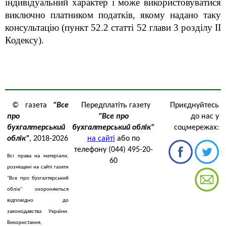
індивідуальний характер і може використовуватися
виключно платником податків, якому надано таку
консультацію (пункт 52.2 статті 52 глави 3 розділу ІІ
Кодексу).
© газета
"Все
Передплатіть газету
Приєднуйтесь
про
"Все про
до нас у
бухгалтерський
бухгалтерський облік"
соцмережах:
облік"
, 2018-2026
на сайті
або по
телефону (044) 495-20-
Всі права на матеріали,
60
розміщені на сайті газети
"Все про бухгалтерський
облік" охороняються
відповідно до
законодавства України.
Використання,