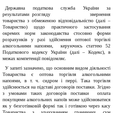
Державна податкова служба України за
результатами розгляду звернення
товариства з обмеженою відповідальністю
(далі –
Товариство)
щодо практичного застосування
окремих норм законодавства стосовно форми
розрахунків у разі здійснення оптової торгівлі
алкогольними напоями, керуючись статтею 52
Податкового кодексу України (далі – Кодекс), в
межах компетенції повідомляє.
У запиті зазначено, що основним видом діяльності
Товариства є оптова торгівля алкогольними
напоями, в т.
ч. сидром і перрі. Така торгівля
здійснюється на підставі договорів поставки. Згідно
з умовами таких договорів поставки оплата
покупцями алкогольних напоїв може здійснюватися
як у безготівковій формі так і готівкою через касу
Товариства з урахуванням граничних сум