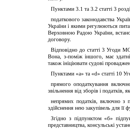
Пунктами 3.1 та 3.2 статті 3 роз
податкового законодавства Укра
України і якими регулюються пита
Верховною Радою України, встано
договору.
Відповідно до статті 3 Угоди М
Вона, з-поміж іншого, має здат
також ініціювати судові провадже
Пунктами «а» та «d» статті 10 У
прямого оподаткування включно
звільнення від зборів і податків,
непрямих податків, включно з 
здійснення нею закупівель для її ф
Згідно з підпунктом «б» підпу
представництва, консульські устан