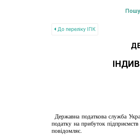
Пошук
До переліку IПК
Д
ІНДИВ
Державна податкова служб
податку на прибуток підприємств 
повідомляє.