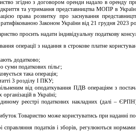
риство згідно з договором оренди надало в оренду пр
ідкриття та утримання представництва МОПР в Украї
ацією права розвитку про заснування представництв
, ратифікованою Законом України від 21 грудня 2023 ро
иство просить надати індивідуальну податкову консул
ування операції з надання в строкове платне користу
кають додатково
;
ро суми податкових пільг;
вується така операція;
татті 3 розділу І ПКУ;
звільненим від оподаткування ПДВ операціям з поста
організацій в Україні;
Єдиному реєстрі податкових накладних (далі – ЄРПН)
рибуток Товариство може користуватись при наданні 
 справляння податків і зборів, регулюються нормами 