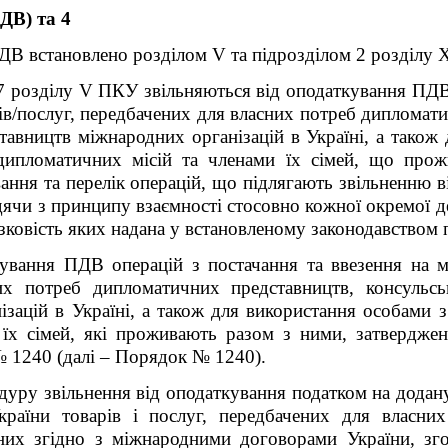
ДВ) та 4
ДВ встановлено розділом V та підрозділом 2 розділу
97 розділу V ПКУ звільняються від оподаткування ПДВ 
ів/послуг, передбачених для власних потреб дипломат
тавництв міжнародних організацій в Україні, а також
дипломатичних місій та членами їх сімей, що прож
ання та перелік операцій, що підлягають звільненню 
дячи з принципу взаємності стосовно кожної окремої 
язковість яких надана у встановленому законодавством 
ування ПДВ операцій з постачання та ввезення на м
их потреб дипломатичних представництв, консульс
ізацій в Україні, а також для використання особами 
 їх сімей, які проживають разом з ними, затверджен
№ 1240 (далі – Порядок № 1240).
ру звільнення від оподаткування податком на додану 
раїни товарів і послуг, передбачених для власних
них згідно з міжнародними договорами України, зго