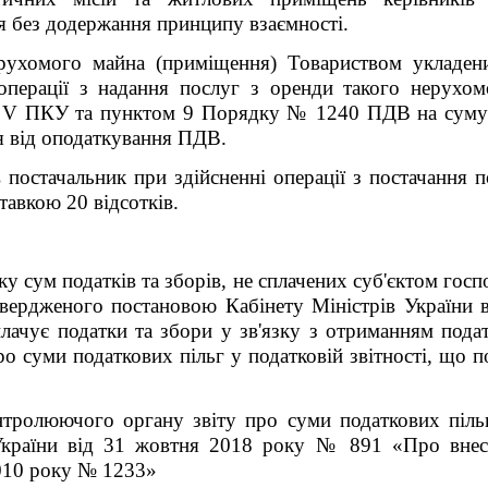
я без додержання принципу взаємності.
рухомого майна (приміщення) Товариством укладен
 операції з надання послуг з оренди такого нерухо
лу V ПКУ та пунктом 9 Порядку № 1240 ПДВ на суму о
ся від оподаткування ПДВ.
 постачальник при здійсненні операції з постачання 
тавкою 20 відсотків.
у сум податків та зборів, не сплачених суб'єктом гос
твердженого постановою Кабінету Міністрів України
лачує податки та збори у зв'язку з отриманням подат
ро суми податкових пільг у податковій звітності, що
тролюючого органу звіту про суми податкових пільг
України від 31 жовтня 2018 року № 891 «Про внес
2010 року № 1233»