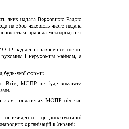
вість яких надана Верховною Радою
да на обов’язковість якого надана
тосовуються правила міжнародного
 МОПР наділена правосуб’єктністю.
я рухомим і нерухомим майном, а
д будь-якої форми:
ня. Втім, МОПР не буде вимагати
гами.
і послуг, оплачених МОПР під час
У нерезиденти - це дипломатичні
народних організацій в Україні;