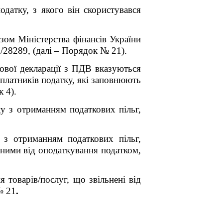
одатку, з якого він скористувався
зом Міністерства фінансів України
/28289, (далі – Порядок № 21).
ової декларації з ПДВ вказуються
 платників податку, які заповнюють
 4).
у з отриманням податкових пільг,
з отриманням податкових пільг,
ними від оподаткування податком,
товарів/послуг, що звільнені від
№ 21
.