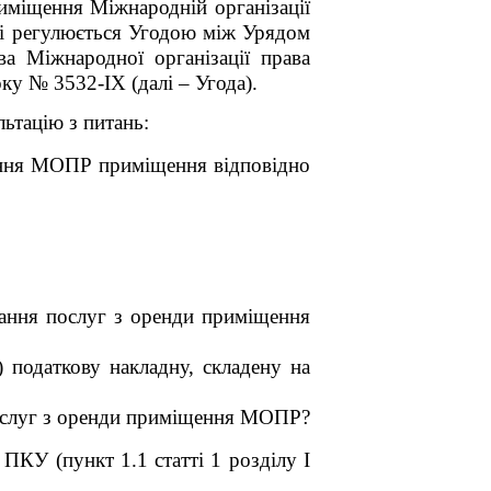
иміщення Міжнародній організації
ні регулюється Угодою між Урядом
а Міжнародної організації права
ку № 3532-IX (далі – Угода).
ьтацію з питань:
вання МОПР приміщення відповідно
чання послуг з оренди приміщення
 податкову накладну, складену на
послуг з оренди приміщення МОПР?
ПКУ (пункт 1.1 статті 1 розділу I