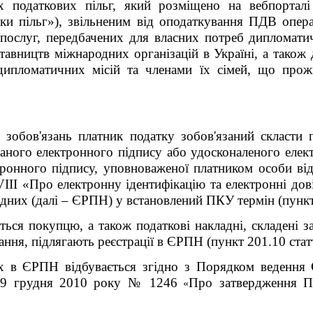
 податкових пільг, який розміщено на вебпорталі Д
ки пільг»), звільненим від оподаткування ПДВ опера
/послуг, передбачених для власних потреб дипломати
тавництв міжнародних організацій в Україні, а також
дипломатичних місій та членами їх сімей, що про
зобов'язань платник податку зобов'язаний скласти 
аного електронного підпису або удосконаленого елек
ктронного підпису, уповноваженої платником особи ві
II «Про електронну ідентифікацію та електронні довір
дних (далі – ЄРПН) у встановлений ПКУ термін (пункт
ться покупцю, а також податкові накладні, складені з
ування, підлягають реєстрації в ЄРПН (пункт 201.10 ста
их в ЄРПН відбувається згідно з Порядком веденн
 29 грудня 2010 року № 1246
Про затвердження П
«