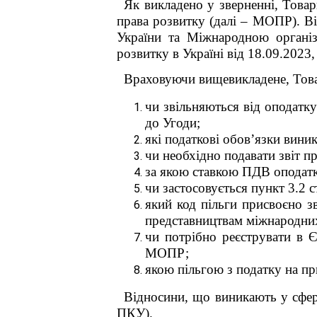
Як викладено у зверненні, Това
права розвитку (далі – МОПР). В
України та Міжнародною організ
розвитку в Україні від 18.09.2023
Враховуючи вищевикладене, Товар
чи звільняються від оподатк
до Угоди;
я
кі податкові обов’язки вини
чи необхідно подавати звіт п
за якою ставкою ПДВ оподатко
чи застосовується пункт 3.2 с
який код пільги присвоєно 
представництвам міжнародних 
чи потрібно реєструвати в 
МОПР;
якою пільгою з податку на п
Відносини, що виникають у сфері
ПКУ).