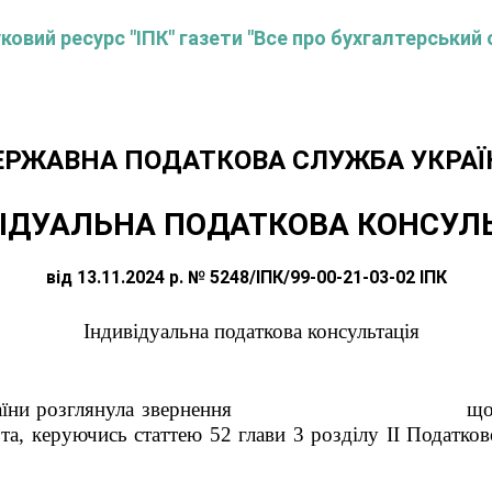
овий ресурс "ІПК" газети "Все про бухгалтерський 
ЕРЖАВНА ПОДАТКОВА СЛУЖБА УКРАЇ
ІДУАЛЬНА ПОДАТКОВА КОНСУЛ
від 13.11.2024 р. № 5248/ІПК/99-00-21-03-02 ІПК
Індивідуальна податкова консультація
а України розглянула звернення щодо под
та, керуючись статтею 52 глави 3 розділу ІІ Податков