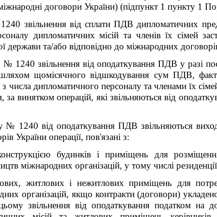
міжнародні договори України) (підпункт 1 пункту 1 П
1240 звільнення від сплати ПДВ дипломатичних пред
рсоналу дипломатичних місій та членів їх сімей зас
ої держави та/або відповідно до міжнародних договорі
 № 1240 звільнення від оподаткування ПДВ у разі пос
 шляхом щомісячного відшкодування сум ПДВ, факти
з числа дипломатичного персоналу та членами їх сімей 
и, за винятком операцій, які звільняються від оподат
у № 1240 від оподаткування ПДВ звільняються виход
ів України операції, пов'язані з:
конструкцією будинків і приміщень для розміщенн
ицтв міжнародних організацій, у тому числі резиденції
вих, житлових і нежитлових приміщень для потре
дних організацій, якщо контракти (договори) укладено 
 цьому звільнення від оподаткування податком на до
ичних місій та житлових приміщень керівників 