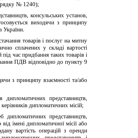
орядку № 1240);
ставництв, консульських установ,
тосовується виходячи з принципу
в України.
тачання товарів і послуг на митну
чно сплачених у складі вартості
під час придбання таких товарів і
кування ПДВ відповідно до пункту 9
ячи з принципу взаємності та/або
я дипломатичних представництв,
 керівників дипломатичних місій;
б дипломатичних представництв,
від імені дипломатичної місії або
дану вартість операцій з оренди
дипломатичних представництв і