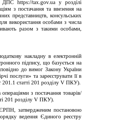
ПС https://tax.gov.ua у розділі
ціям з постачання та ввезення на
чних представництв, консульських
 для використання особами з числа
живають разом з такими особами
,
податкову накладну в електронній
тронного підпису, що базується на
дповідно до вимог Закону України
чі послуги» та зареєструвати її в
 201.1 статті 201 розділу V ПКУ).
а операціями з постачання товарів/
тті 201 розділу V ПКУ).
я ЄРПН, затвердженим постановою
орядку ведення Єдиного реєстру