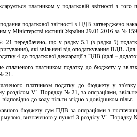
ларується платником у податковій звітності з того п
подання податкової звітності з ПДВ затверджено нака
им у Міністерстві юстиції України 29.01.2016 за № 159
21 передбачено, що у рядку 5.1 (з рядка 5) податк
ригування), які звільнені від оподаткування ПДВ. Для
датку 4 до податкової декларації з ПДВ (далі – додаток
 сплаченого платником податку до бюджету у зв'язк
№ 21.
лаченого платником податку до бюджету у зв'язку 
ому розділом V
1
Порядку № 21, за операціями, звільне
 відповідно до коду пільги згідно з довідником пільг.
авного бюджету сум ПДВ за операціями з постачання 
ормулою, визначеною у пункті 3 розділу V
1
Порядку 