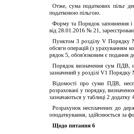
Отже, сума податкових пільг дек
податковою пільгою.
Форму та Порядок заповнення і 
від 28.01.2016 № 21, зареєстрован
Пунктом 3 розділу V Порядку № 
обсяги операцій (з урахуванням ко
рядок 5, обов'язковим є подання до
Порядок визначення сум ПДВ, не
зазначений у розділі V
1
Порядку 
Відомості про суми ПДВ, несп
розраховані у порядку, визначен
зазначаються у таблиці 2 додатку 4
Розрахунок несплачених до держ
оподаткування, здійснюється за ф
Щодо питання 6