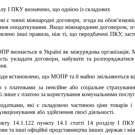
ділу І ПКУ визначено, що однією із складових
їни є чинні міжнародні договори, згода на обов’язко
ння оподаткування. Якщо міжнародним договором, зго
влено інші правила, ніж ті, що передбачені ПКУ, зас
ОПР визнається в Україні як міжурядова організація.
ність укладати договори, набувати та розпоряджатис
ння.
годи встановлено, що МОПР та її майно звільняються ві
 з платежами за пенсійне або соціальне страхуван
 які лише є платою за користування комунальними послу
податками, які є складовою частиною ціни товарів 
ункціонування або здійснення своєї діяльності.
нкту 14.1.122 пункту 14.1 статті 14 розділу І ПК
ови та інші офіційні представництва інших держав і між