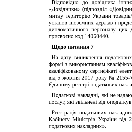
Відповідно до довідника інших
«Довідники» (підрозділ «Довідни
митну територію
України товарів
установ іноземних держав і предс
дипломатичного персоналу цих 
присвоєно код 14060440
.
Щодо питання 7
На дату виникнення податкових 
формі з використанням кваліфіков
кваліфікованому сертифікаті еле
від 5 жовтня 2017 року № 2155-VI
Єдиному реєстрі податкових накла
Податкові накладні, які не надаю
послуг, які звільнені від оподатк
Реєстрація податкових накладн
Кабінету Міністрів України від
податкових накладних».