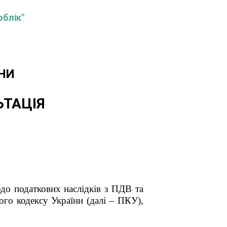
облік"
НИ
ЬТАЦІЯ
аткових наслідків з ПДВ та
ого кодексу України (далі – ПКУ),