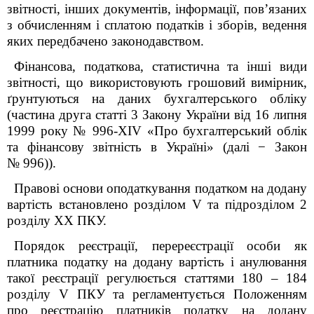
звітності, інших документів, інформації, пов’язаних
з обчисленням і сплатою податків і зборів, ведення
яких передбачено законодавством.
Фінансова, податкова, статистична та інші види
звітності, що використовують грошовий вимірник,
ґрунтуються на даних бухгалтерського обліку
(частина друга статті 3 Закону України від 16 липня
1999 року № 996-XIV «Про бухгалтерський облік
та фінансову звітність в Україні» (далі − Закон
№ 996)).
Правові основи оподаткування податком на додану
вартість встановлено розділом V та підрозділом 2
розділу XX ПКУ.
Порядок реєстрації, перереєстрації особи як
платника податку на додану вартість і анулювання
такої реєстрації регулюється статтями 180 – 184
розділу
V
ПКУ та регламентується Положенням
про реєстрацію платників податку на додану