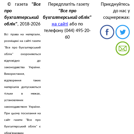
© газета
"Все
Передплатіть газету
Приєднуйтесь
про
"Все про
до нас у
бухгалтерський
бухгалтерський облік"
соцмережах:
облік"
, 2018-2026
на сайті
або по
телефону (044) 495-20-
Всі права на матеріали,
60
розміщені на сайті газети
"Все про бухгалтерський
облік" охороняються
відповідно до
законодавства України.
Використання,
відтворення таких
матеріалів допускаються
тільки в межах,
установлених
законодавством України.
При цьому посилання на
сайт газети "Все про
бухгалтерський облік" є
обов'язковим.