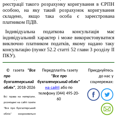
реєстрації такого розрахунку коригування в ЄРПН
особою, на яку такий розрахунок коригування
складено, якщо така особа є зареєстрована
платником ПДВ.
Індивідуальна податкова консультація має
індивідуальний характер і може використовуватися
виключно платником податків, якому надано таку
консультацію (пункт 52.2 статті 52 глави 3 розділу II
ПКУ).
© газета
"Все
Передплатіть газету
Приєднуйтесь
про
"Все про
до нас у
бухгалтерський
бухгалтерський облік"
соцмережах:
облік"
, 2018-2026
на сайті
або по
телефону (044) 495-20-
Всі права на матеріали,
60
розміщені на сайті газети
"Все про бухгалтерський
облік" охороняються