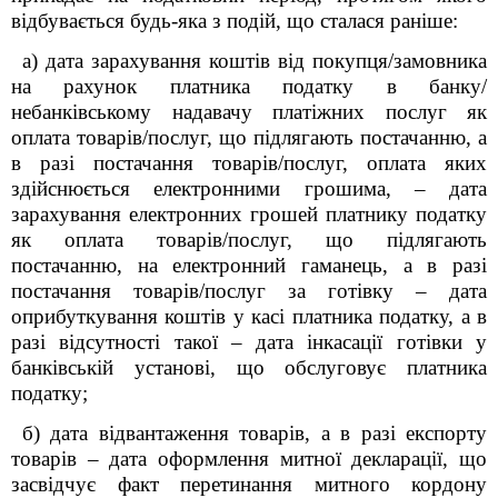
відбувається будь-яка з подій, що сталася раніше:
а) дата зарахування коштів від покупця/замовника
на рахунок платника податку в банку/
небанківському надавачу платіжних послуг як
оплата товарів/послуг, що підлягають постачанню, а
в разі постачання товарів/послуг, оплата яких
здійснюється електронними грошима, – дата
зарахування електронних грошей платнику податку
як оплата товарів/послуг, що підлягають
постачанню, на електронний гаманець, а в разі
постачання товарів/послуг за готівку – дата
оприбуткування коштів у касі платника податку, а в
разі відсутності такої – дата інкасації готівки у
банківській установі, що обслуговує платника
податку;
б) дата відвантаження товарів, а в разі експорту
товарів – дата оформлення митної декларації, що
засвідчує факт перетинання митного кордону