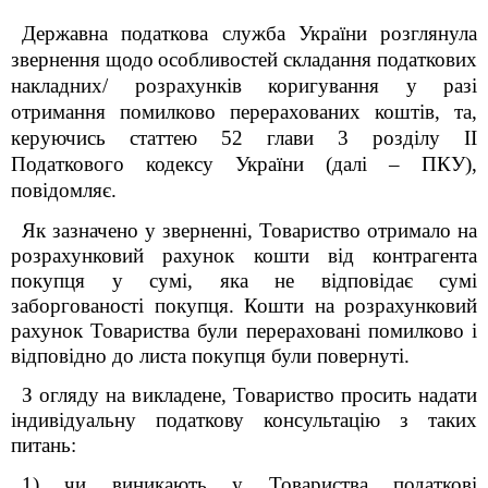
Державна
податкова служба України розглянула
звернення щодо
особливостей
складання податкових
накладних/ розрахунків коригування у разі
отримання помилково перерахованих коштів
, та
,
керуючись статтею 52 глави 3 розділу ІІ
Податкового кодексу України (далі – ПКУ),
повідомляє.
Як зазначено у зверненні, Товариство отримало на
розрахунковий рахунок кошти від контрагента
покупця у сумі, яка не відповідає сумі
заборгованості покупця. Кошти на розрахунковий
рахунок Товариства були перераховані помилково і
відповідно до листа покупця були повернуті.
З огляду на викладене, Товариство просить надати
індивідуальну податкову консультацію з таких
питань:
1) чи виникають у Товариства податкові