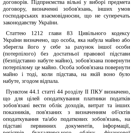
договорів. Підприємства вільні у виборі предмета
договору, визначенні зобов'язань, інших умов
господарських взаємовідносин, що не суперечать
законодавству України.
Статтею 1212 глави 83 Цивільного кодексу
України визначено, що особа, яка набула майно або
зберегла його у себе за рахунок іншої особи
(потерпілого) без достатньої правової підстави
(безпідставно набуте майно), зобов'язана повернути
потерпілому це майно. Особа зобов'язана повернути
майно і тоді, коли підстава, на якій воно було
набуте, згодом відпала.
Пунктом 44.1 статті 44 розділу II ПКУ визначено,
що для цілей оподаткування платники податків
зобов'язані вести облік доходів, витрат та інших
показників, пов'язаних з визначенням об'єктів
оподаткування та/або податкових зобов'язань, на
підставі первинних документів, інформації,
регістрів бухгалтерського обліку, фінансової