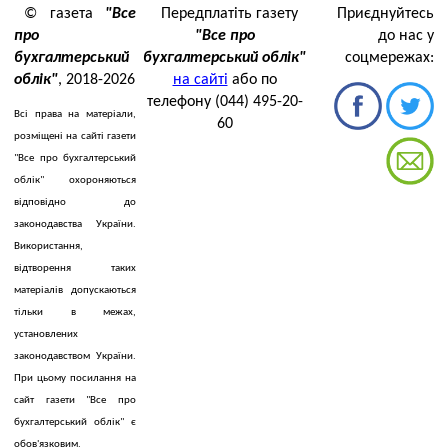
© газета
"Все
Передплатіть газету
Приєднуйтесь
про
"Все про
до нас у
бухгалтерський
бухгалтерський облік"
соцмережах:
облік"
, 2018-2026
на сайті
або по
телефону (044) 495-20-
Всі права на матеріали,
60
розміщені на сайті газети
"Все про бухгалтерський
облік" охороняються
відповідно до
законодавства України.
Використання,
відтворення таких
матеріалів допускаються
тільки в межах,
установлених
законодавством України.
При цьому посилання на
сайт газети "Все про
бухгалтерський облік" є
обов'язковим.