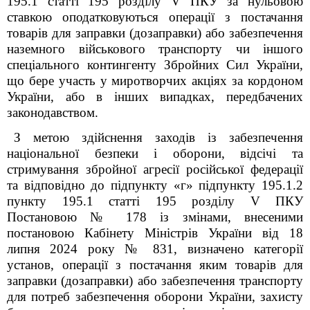
195.1 статті 195 розділу V ПКУ
за нульовою
ставкою оподатковуються
операції з постачання
товарів для заправки (дозаправки) або забезпечення
наземного військового транспорту чи іншого
спеціального контингенту Збройних Сил України,
що бере участь у миротворчих акціях за кордоном
України, або в інших випадках, передбачених
законодавством.
З метою здійснення заходів із забезпечення
національної безпеки і оборони, відсічі та
стримування збройної агресії російської федерації
та відповідно до підпункту «г» підпункту 195.1.2
пункту 195.1 статті 195 розділу V ПКУ
Постановою № 178 із змінами, внесеними
постановою Кабінету Міністрів України від 18
липня 2024 року № 831, визначено категорії
установ, операції з постачання яким товарів для
заправки (дозаправки) або забезпечення транспорту
для потреб забезпечення оборони України, захисту