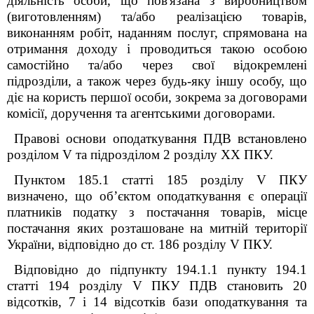
діяльність особи, що пов'язана з виробництвом
(виготовленням) та/або реалізацією товарів,
виконанням робіт, наданням послуг, спрямована на
отримання доходу і проводиться такою особою
самостійно та/або через свої відокремлені
підрозділи, а також через будь-яку іншу особу, що
діє на користь першої особи, зокрема за договорами
комісії, доручення та агентськими договорами.
Правові основи оподаткування ПДВ встановлено
розділом V та підрозділом 2 розділу XX ПКУ.
Пунктом 185.1 статті 185 розділу V ПКУ
визначено, що об’єктом оподаткування є операції
платників податку з постачання товарів, місце
постачання яких розташоване на митній території
України, відповідно до ст. 186 розділу V ПКУ.
Відповідно до підпункту 194.1.1 пункту 194.1
статті 194 розділу V ПКУ ПДВ становить 20
відсотків, 7 і 14 відсотків бази оподаткування та