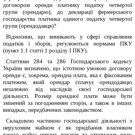
договором оренди платнику податку четвертої
групи (орендарю), до декларації фермерського
господарства платника єдиного податку четвертої
групи (орендодавця)?
Відносини, що виникають у сфері справляння
податків і зборів, регулюються нормами ПКУ
(пункт 1.1 статті 1 розділу І ПКУ).
Статтями 284 та 286 Господарського кодексу
України визначено, що істотною умовою договору
оренди є, зокрема, орендна плата, яка є фіксованим
платежем, який орендар сплачує орендодавцю
незалежно від наслідків своєї господарської
діяльності. Розмір орендної плати може бути
змінений за погодженням сторін, а також в інших
випадках, передбачених законодавством.
Складовою частиною господарської діяльності з
нерухомим майном є як придбання власником
такого майна певних товарів та отримання ряду