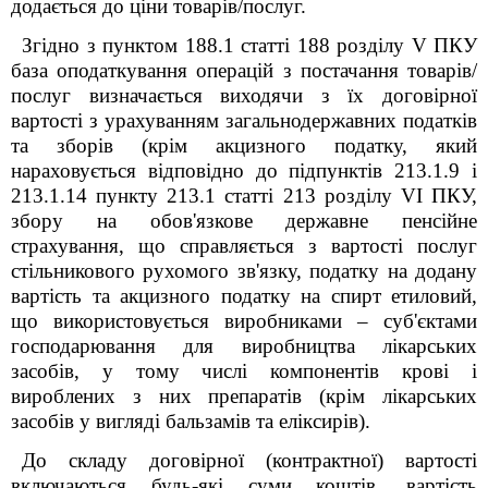
додається до ціни товарів/послуг.
Згідно з пунктом 188.1 статті 188 розділу V ПКУ
база оподаткування операцій з постачання товарів/
послуг визначається виходячи з їх договірної
вартості з урахуванням загальнодержавних податків
та зборів (крім акцизного податку, який
нараховується відповідно до підпунктів 213.1.9 і
213.1.14 пункту 213.1 статті 213 розділу VІ ПКУ,
збору на обов'язкове державне пенсійне
страхування, що справляється з вартості послуг
стільникового рухомого зв'язку, податку на додану
вартість та акцизного податку на спирт етиловий,
що використовується виробниками – суб'єктами
господарювання для виробництва лікарських
засобів, у тому числі компонентів крові і
вироблених з них препаратів (крім лікарських
засобів у вигляді бальзамів та еліксирів).
До складу договірної (контрактної) вартості
включаються будь-які суми коштів, вартість