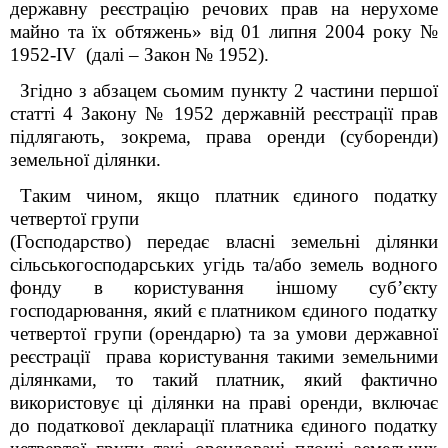
державну реєстрацію речових прав на нерухоме
майно та їх обтяжень» від 01 липня 2004 року №
1952-IV (далі – Закон № 1952).
Згідно з абзацем сьомим пункту 2 частини першої
статті 4 Закону № 1952 державній реєстрації прав
підлягають, зокрема, права оренди (суборенди)
земельної ділянки.
Таким чином, якщо платник єдиного податку
четвертої групи
(Господарство) передає власні земельні ділянки
сільськогосподарських угідь та/або земель водного
фонду в користування іншому суб’єкту
господарювання, який є платником єдиного податку
четвертої групи (орендарю) та за умови державної
реєстрації права користування такими земельними
ділянками, то такий платник, який фактично
використовує ці ділянки
на праві оренди, включає
до податкової декларації платника єдиного податку