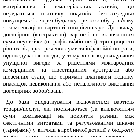
матеріальних і нематеріальних активів, що
передаються платнику податків безпосередньо
покупцем або через будь-яку третю особу у зв'язку
з компенсацією вартості товарів/послуг. До складу
договірної (контрактної) вартості не включаються
суми неустойки (штрафів та/або пені), три проценти
річних від простроченої суми та інфляційні витрати,
відшкодування шкоди, у тому числі відшкодування
упущеної вигоди за рішеннями міжнародних
комерційних та інвестиційних арбітражів або
іноземних судів, що отримані платником податку
внаслідок невиконання або неналежного виконання
договірних зобов'язань.
До бази оподаткування включаються вартість
товарів/послуг, які постачаються (за виключенням
суми компенсації на покриття різниці між
фактичними витратами та регульованими цінами
(тарифами) у вигляді виробничої дотації з бюджету
та/або суми відшкодування орендодавцю -