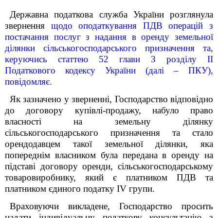
Державна податкова служба України розглянула
звернення
щодо оподаткування ПДВ операцій з
постачання послуг з надання в оренду земельної
ділянки сільськогосподарського призначення та,
керуючись статтею 52 глави 3 розділу ІІ
Податкового кодексу України (далі – ПКУ),
повідомляє.
Як зазначено у зверненні, Господарство відповідно
до договору купівлі-продажу, набуло право
власності на земельну ділянку
сільськогосподарського призначення та стало
орендодавцем такої земельної ділянки, яка
попереднім власником була передана в оренду на
підставі договору оренди, сільськогосподарському
товаровиробнику, який є платником ПДВ та
платником єдиного податку ІV групи.
Враховуючи викладене, Господарство просить
надати індивідуальну податкову консультацію з