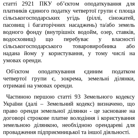
статті 292
1
ПКУ об’єктом оподаткування для
платників єдиного податку четвертої групи є площа
сільськогосподарських угідь (ріллі, сіножатей,
пасовищ і багаторічних насаджень) та/або земель
водного фонду (внутрішніх водойм, озер, ставків,
водосховищ) що перебуває у власності
сільськогосподарського товаровиробника або
надана йому у користування, у тому числі на
умовах оренди.
Об'єктом оподаткування єдиним податком
четвертої групи є, зокрема, земельні ділянки,
отримані на умовах оренди.
Частиною першою статті 93 Земельного кодексу
України (далі – Земельний кодекс) визначено, що
право оренди земельної ділянки - це засноване на
договорі строкове платне володіння і користування
земельною ділянкою, необхідною орендареві для
провадження підприємницької та іншої діяльності.