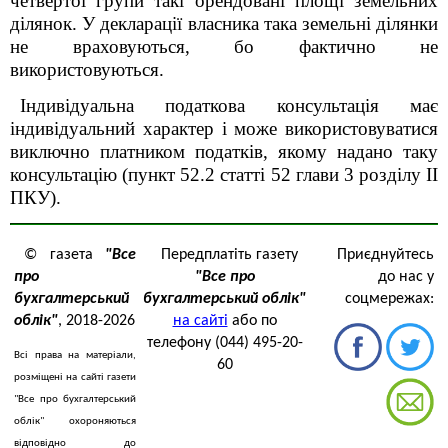
четвертої групи такі орендовані площі земельних
ділянок. У декларації власника така земельні ділянки
не враховуються, бо фактично не
використовуються.
Індивідуальна податкова консультація має
індивідуальний характер і може використовуватися
виключно платником податків, якому надано таку
консультацію (пункт 52.2 статті 52 глави 3 розділу ІІ
ПКУ).
© газета
"Все
Передплатіть газету
Приєднуйтесь
про
"Все про
до нас у
бухгалтерський
бухгалтерський облік"
соцмережах:
облік"
, 2018-2026
на сайті
або по
телефону (044) 495-20-
Всі права на матеріали,
60
розміщені на сайті газети
"Все про бухгалтерський
облік" охороняються
відповідно до