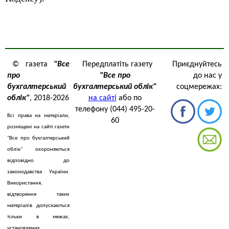
© газета
"Все
Передплатіть газету
Приєднуйтесь
про
"Все про
до нас у
бухгалтерський
бухгалтерський облік"
соцмережах:
облік"
, 2018-2026
на сайті
або по
телефону (044) 495-20-
Всі права на матеріали,
60
розміщені на сайті газети
"Все про бухгалтерський
облік" охороняються
відповідно до
законодавства України.
Використання,
відтворення таких
матеріалів допускаються
тільки в межах,
установлених