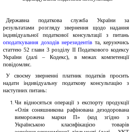
Державна податкова служба України за
результатами розгляду звернення щодо надання
індивідуальної податкової консультації з питань
оподаткування доходів нерезидентів
та, керуючись
статтею 52 глави 3 розділу ІІ Податкового кодексу
України (далі – Кодекс),
в межах компетенції
п
овідомляє.
У своєму зверненні платник податків просить
надати індивідуальну податкову консультацію з
наступних питань:
Чи відносяться операції з експорту продукції
«Олія соняшникова рафінована дезодорована
виморожена марки П» (код згідно з
Українською класифікацією товарів
зовнішньоекономічної діяльності (далі –
УКТ