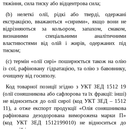
тяжіння, сила тиску або відцентрова сила;
(b) нелеткі олії, рідкі або тверді, одержані
екстракцією, вважаються «сирими», якщо вони не
відрізняються за кольором, запахом, смаком,
визнаними спеціальними аналітичними
властивостями від олій і жирів, одержаних під
тиском;
(c) термін «олії сирі» поширюється також на олію
із сої, рафіновану гідратацією, та олію з бавовнику,
очищену від госиполу.
Код товарної позиції згідно з УКТ ЗЕД 1512 19
(олії соняшникова або сафлорова та їх фракції: інші)
не відноситься до олії сирої (код УКТ ЗЕД – 1512
11), а отже експорт
продукції «Олія соняшникова
рафінована дезодорована виморожена марки П»
(код УКТ ЗЕД 1512199010) не відноситься до