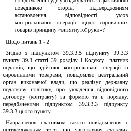
повідомленні буде узгоджуватись із фактичною
поведінкою сторін, підтвердженням
встановлення відповідності умов
контрольованої операції щодо сировинних
товарів принципу «витягнутої руки»?
Щодо питань 1 - 2
Згідно з підпунктом 39.3.3.5 підпункту 39.3.3
пункту 39.3 статті 39 розділу I Кодексу платник
податків, що здійснює контрольовані операції із
сировинними товарами, повідомляє центральний
орган виконавчої влади, що реалізує державну
податкову політику, про укладення відповідного
договору (контракту) за формою та в порядку,
передбаченими підпунктом 39.3.3.3 підпункту
39.3.3 цього пункту.
Направлення платником такого повідомлення є
підтвердженням того, що узгодження суттєвих