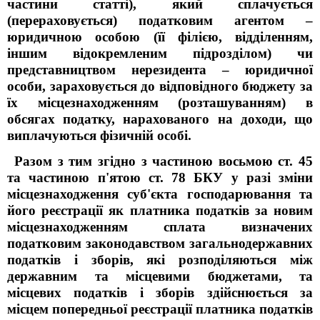
частини статті), який сплачується
(перераховується) податковим агентом –
юридичною особою (її філією, відділенням,
іншим відокремленим підрозділом) чи
представництвом нерезидента – юридичної
особи, зараховується до відповідного бюджету за
їх місцезнаходженням (розташуванням) в
обсягах податку, нарахованого на доходи, що
виплачуються фізичній особі.
Разом з тим згідно з частиною восьмою ст. 45
та частиною п'ятою ст. 78 БКУ у разі зміни
місцезнаходження суб'єкта господарювання та
його реєстрації як платника податків за новим
місцезнаходженням сплата визначених
податковим законодавством загальнодержавних
податків і зборів, які розподіляються між
державним та місцевими бюджетами, та
місцевих податків і зборів здійснюється за
місцем попередньої реєстрації платника податків