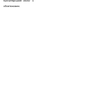
бухгалтерський облік" є
обов'язковим.