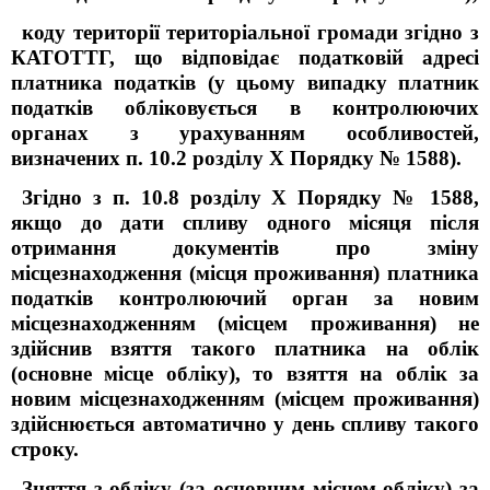
коду території територіальної громади згідно з
КАТОТТГ, що відповідає податковій адресі
платника податків (у цьому випадку платник
податків обліковується в контролюючих
органах з урахуванням особливостей,
визначених п. 10.2 розділу X Порядку № 1588).
Згідно з п. 10.8 розділу X Порядку № 1588,
якщо до дати спливу одного місяця після
отримання документів про зміну
місцезнаходження (місця проживання) платника
податків контролюючий орган за новим
місцезнаходженням (місцем проживання) не
здійснив взяття такого платника на облік
(основне місце обліку), то взяття на облік за
новим місцезнаходженням (місцем проживання)
здійснюється автоматично у день спливу такого
строку.
Зняття з обліку (за основним місцем обліку) за