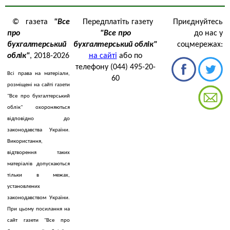
© газета
"Все
Передплатіть газету
Приєднуйтесь
про
"Все про
до нас у
бухгалтерський
бухгалтерський облік"
соцмережах:
облік"
, 2018-2026
на сайті
або по
телефону (044) 495-20-
Всі права на матеріали,
60
розміщені на сайті газети
"Все про бухгалтерський
облік" охороняються
відповідно до
законодавства України.
Використання,
відтворення таких
матеріалів допускаються
тільки в межах,
установлених
законодавством України.
При цьому посилання на
сайт газети "Все про