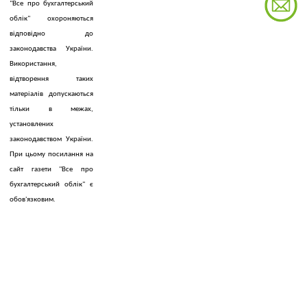
"Все про бухгалтерський
облік" охороняються
відповідно до
законодавства України.
Використання,
відтворення таких
матеріалів допускаються
тільки в межах,
установлених
законодавством України.
При цьому посилання на
сайт газети "Все про
бухгалтерський облік" є
обов'язковим.