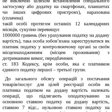
не виключно шляхом встановлення спеціального
застосунку або додатку на смартфонах, планшетах
чи інших цифрових пристроях), нарахована
(сплачена)
такій особі протягом останніх 12 календарних
місяців, сукупно перевищує
1000000 гривень (без урахування податку на додану
вартість), така особа зобов’язана зареєструватися як
платник податку у контролюючому органі за своїм
місцезнаходженням (місцем проживання) з
дотриманням вимог, передбачених
ст. 183 Кодексу, крім особи, яка є платником
єдиного податку першої – третьої групи.
До загального обсягу операцій з постачання
товарів/послуг для цілей реєстрації особи як
платника податком на додану вартість належать
операції, що підлягають оподаткуванню за
основною ставкою податку на додану вартість,
ставкою 7 відс., нульовою ставкою податку на