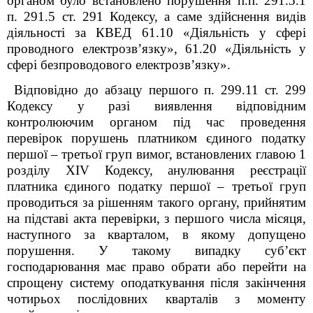
органом було встановлено порушення п.п. 291.5.1
п. 291.5 ст. 291 Кодексу, а саме здійснення видів
діяльності за КВЕД 61.10 «Діяльність у сфері
проводного електрозв’язку», 61.20 «Діяльність у
сфері безпроводового електрозв’язку».
Відповідно до абзацу першого п. 299.11 ст. 299
Кодексу у разі виявлення відповідним
контролюючим органом під час проведення
перевірок порушень платником єдиного податку
першої – третьої груп вимог, встановлених главою 1
розділу XIV Кодексу, анулювання реєстрації
платника єдиного податку першої – третьої груп
проводиться за рішенням такого органу, прийнятим
на підставі акта перевірки, з першого числа місяця,
наступного за кварталом, в якому допущено
порушення. У такому випадку суб’єкт
господарювання має право обрати або перейти на
спрощену систему оподаткування після закінчення
чотирьох послідовних кварталів з моменту