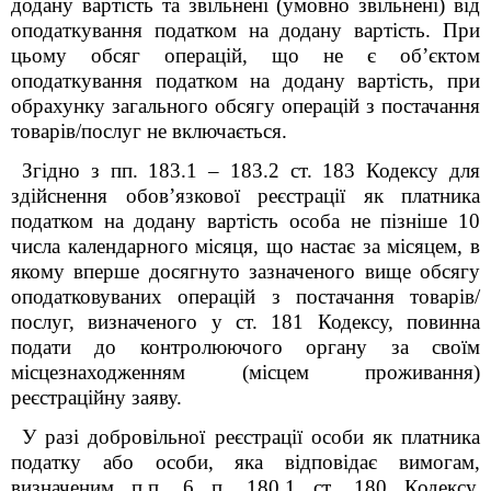
додану вартість та звільнені (умовно звільнені) від
оподаткування податком на додану вартість. При
цьому обсяг операцій, що не є об’єктом
оподаткування податком на додану вартість, при
обрахунку загального обсягу операцій з постачання
товарів/послуг не включається.
Згідно з пп. 183.1 – 183.2 ст. 183 Кодексу для
здійснення обов’язкової реєстрації як платника
податком на додану вартість особа не пізніше 10
числа календарного місяця, що настає за місяцем, в
якому вперше досягнуто зазначеного вище обсягу
оподатковуваних операцій з постачання товарів/
послуг, визначеного у ст. 181 Кодексу, повинна
подати до контролюючого органу за своїм
місцезнаходженням (місцем проживання)
реєстраційну заяву.
У разі добровільної реєстрації особи як платника
податку або особи, яка відповідає вимогам,
визначеним п.п. 6 п. 180.1 ст. 180 Кодексу,