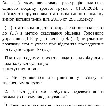
№ (…), яким анульовано реєстрацію платника
єдиного податку третьої групи з 01.10.2024, в
зв’язку з порушенням платником єдиного податку
вимог, встановлених п.п. 291.5 ст. 291 Кодексу.
(…) платником податків направлена позовна заява
до (…) з метою скасування рішення Головного
управління ДПС у (…) від (…) № (…), результатом
розгляду якої є ухвала про відкриття провадження
від (…) по справі № (…).
Платник податку просить надати індивідуальну
податкову консультацію
з наступних питань:
1. Чи зупиняється дія рішення у зв’язку із
зверненням до суду?
2. З якої дати має відбутись переведення на
загальну систему оподаткування?
3. З якої дати платник податків має зареєструватись