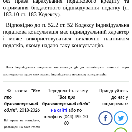
без права нарахування податкового кредиту та
отримання бюджетного відшкодування податку (п.
183.10 ст. 183 Кодексу).
Відповідно до п. 52.2 ст. 52 Кодексу індивідуальна
податкова консультація має
індивідуальний характер
і може використовуватися виключно платником
податків, якому надано таку консультацію.
_______________________________________________________________________
Дана індивідуальна податкова консультація діє до зміни/втрати чинності норм
законодавства, щодо яких надано індивідуальну податкову консультацію.
© газета
"Все
Передплатіть газету
Приєднуйтесь
про
"Все про
до нас у
бухгалтерський
бухгалтерський облік"
соцмережах:
облік"
, 2018-2026
на сайті
або по
телефону (044) 495-20-
Всі права на матеріали,
60
розміщені на сайті газети