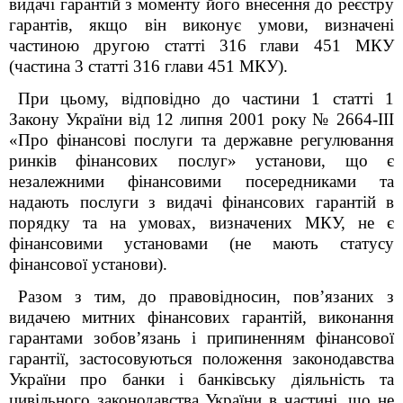
видачі гарантій з моменту його внесення до реєстру
гарантів, якщо він виконує умови, визначені
частиною другою статті 316
глави 45
1
МКУ
(частина 3 статті 316
глави 45
1
МКУ).
При цьому, відповідно до
частини 1 статті 1
Закону України від 12 липня 2001 року № 2664-ІІІ
«Про фінансові послуги та державне регулювання
ринків фінансових послуг» установи, що є
незалежними фінансовими посередниками та
надають послуги з видачі фінансових гарантій в
порядку та на умовах, визначених МКУ, не є
фінансовими установами (не мають статусу
фінансової установи).
Разом з тим, до правовідносин, пов’язаних з
видачею митних фінансових гарантій, виконання
гарантами зобов’язань і припиненням фінансової
гарантії, застосовуються положення законодавства
України про банки і банківську діяльність та
цивільного законодавства України в частині, що не