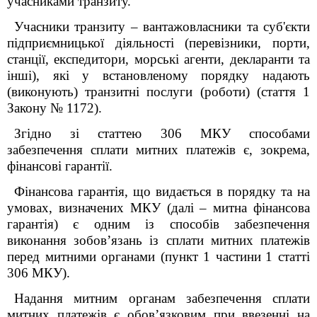
учасниками транзиту.
Учасники транзиту – вантажовласники та суб'єкти
підприємницької діяльності (перевізники, порти,
станції, експедитори, морські агенти, декларанти та
інші), які у встановленому порядку надають
(виконують) транзитні послуги (роботи) (стаття 1
Закону № 1172).
Згідно зі статтею 306 МКУ способами
забезпечення сплати митних платежів є, зокрема,
фінансові гарантії.
Фінансова гарантія
, що видається в порядку та на
умовах, визначених МКУ
(далі – митна фінансова
гарантія) є одним із способів забезпечення
виконання зобов’язань із сплати митних платежів
перед митними органами (пункт 1 частини
1 статті
306 МКУ).
Надання митним органам забезпечення сплати
митних платежів є обов’язковим при ввезенні на