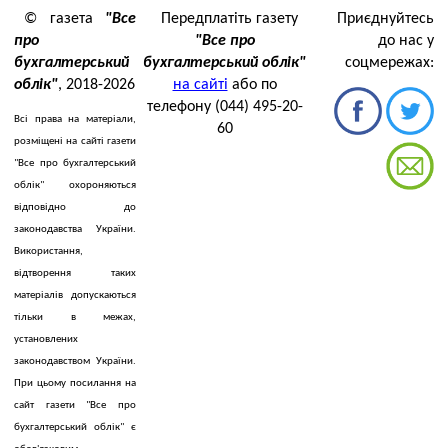
© газета
"Все
Передплатіть газету
Приєднуйтесь
про
"Все про
до нас у
бухгалтерський
бухгалтерський облік"
соцмережах:
облік"
, 2018-2026
на сайті
або по
телефону (044) 495-20-
Всі права на матеріали,
60
розміщені на сайті газети
"Все про бухгалтерський
облік" охороняються
відповідно до
законодавства України.
Використання,
відтворення таких
матеріалів допускаються
тільки в межах,
установлених
законодавством України.
При цьому посилання на
сайт газети "Все про
бухгалтерський облік" є