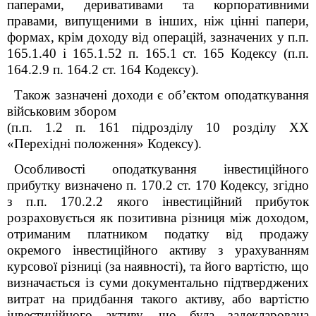
паперами, деривативами та корпоративними
правами, випущеними в інших, ніж цінні папери,
формах, крім доходу від операцій, зазначених у п.п.
165.1.40 і 165.1.52 п. 165.1 ст. 165 Кодексу (п.п.
164.2.9 п. 164.2 ст. 164 Кодексу).
Також зазначені доходи є об’єктом оподаткування
військовим збором
(п.п. 1.2 п. 16
1
підрозділу 10 розділу ХХ
«Перехідні положення» Кодексу).
Особливості оподаткування інвестиційного
прибутку визначено п. 170.2 ст. 170 Кодексу, згідно
з п.п. 170.2.2 якого інвестиційний прибуток
розраховується як позитивна різниця між доходом,
отриманим платником податку від продажу
окремого інвестиційного активу з урахуванням
курсової різниці (за наявності), та його вартістю, що
визначається із суми документально підтверджених
витрат на придбання такого активу, або вартістю
інвестиційного активу, що була задекларована