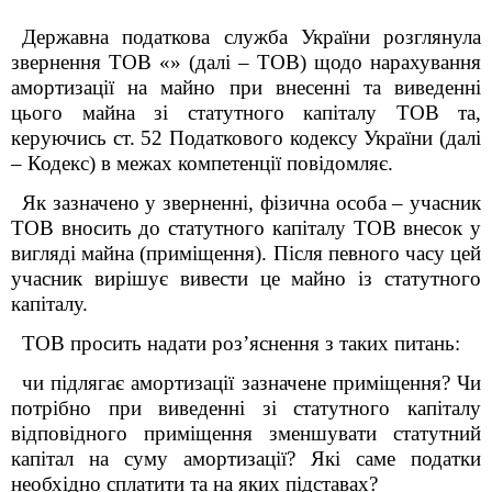
Державна податкова служба України розглянула
звернення
ТОВ «» (далі – ТОВ) щодо
нарахування
амортизації на майно при внесенні та виведенні
цього майна зі статутного капіталу ТОВ
та
,
керуючись ст. 52 Податкового кодексу України (далі
– Кодекс) в межах компетенції
повідомляє.
Як зазначено у зверненні, фізична особа – учасник
ТОВ вносить до статутного капіталу ТОВ внесок у
вигляді майна (приміщення). Після певного часу цей
учасник вирішує вивести це майно із статутного
капіталу.
ТОВ просить надати роз’яснення з таких питань:
чи підлягає амортизації зазначене приміщення? Чи
потрібно при виведенні зі статутного капіталу
відповідного приміщення зменшувати статутний
капітал на суму амортизації? Які саме податки
необхідно сплатити та на яких підставах?