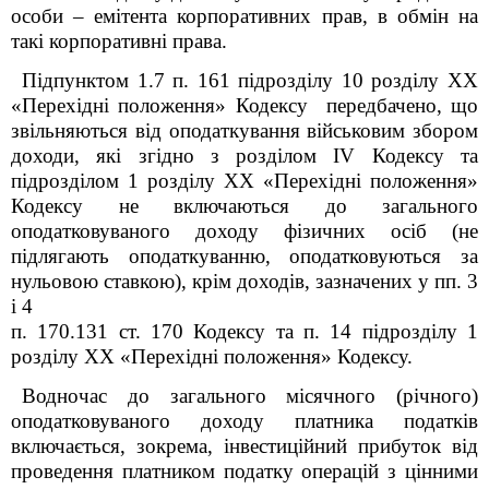
особи – емітента корпоративних прав, в обмін на
такі корпоративні права.
Підпунктом 1.7 п. 16
1
підрозділу 10 розділу ХХ
«Перехідні положення» Кодексу передбачено, що
звільняються від оподаткування військовим збором
доходи, які згідно з розділом IV Кодексу та
підрозділом 1 розділу XX «Перехідні положення»
Кодексу не включаються до загального
оподатковуваного доходу фізичних осіб (не
підлягають оподаткуванню, оподатковуються за
нульовою ставкою), крім доходів, зазначених у пп. 3
і 4
п. 170.13
1
ст. 170 Кодексу та п. 14 підрозділу 1
розділу XX «Перехідні положення» Кодексу.
Водночас до загального місячного (річного)
оподатковуваного доходу платника податків
включається, зокрема, інвестиційний прибуток від
проведення платником податку операцій з цінними