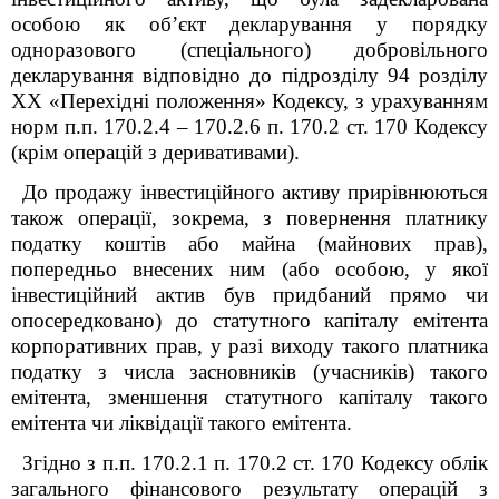
особою як об’єкт декларування у порядку
одноразового (спеціального) добровільного
декларування відповідно до підрозділу 9
4
розділу
XX «Перехідні положення» Кодексу, з урахуванням
норм п.п. 170.2.4 – 170.2.6 п. 170.2 ст. 170 Кодексу
(крім операцій з деривативами).
До продажу інвестиційного активу прирівнюються
також операції, зокрема, з повернення платнику
податку коштів або майна (майнових прав),
попередньо внесених ним (або особою, у якої
інвестиційний актив був придбаний прямо чи
опосередковано) до статутного капіталу емітента
корпоративних прав, у разі виходу такого платника
податку з числа засновників (учасників) такого
емітента, зменшення статутного капіталу такого
емітента чи ліквідації такого емітента.
Згідно з п.п. 170.2.1 п. 170.2 ст. 170 Кодексу облік
загального фінансового результату операцій з