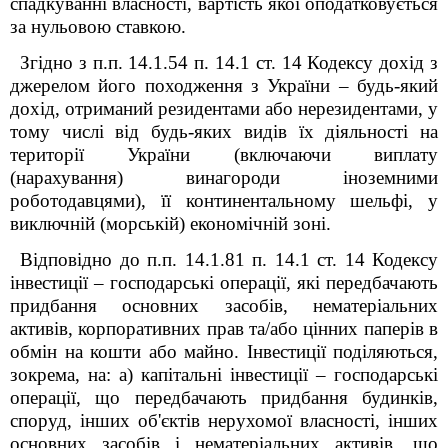
спадкуванні власності, вартість якої оподатковується
за нульовою ставкою.
Згідно з п.п. 14.1.54 п. 14.1 ст. 14 Кодексу дохід з
джерелом його походження з України – будь-який
дохід, отриманий резидентами або нерезидентами, у
тому числі від будь-яких видів їх діяльності на
території України (включаючи виплату
(нарахування) винагороди іноземними
роботодавцями), її континентальному шельфі, у
виключній (морській) економічній зоні.
Відповідно до п.п. 14.1.81 п. 14.1 ст. 14 Кодексу
інвестиції – господарські операції, які передбачають
придбання основних засобів, нематеріальних
активів, корпоративних прав та/або цінних паперів в
обмін на кошти або майно. Інвестиції поділяються,
зокрема, на: а) капітальні інвестиції – господарські
операції, що передбачають придбання будинків,
споруд, інших об'єктів нерухомої власності, інших
основних засобів і нематеріальних активів, що