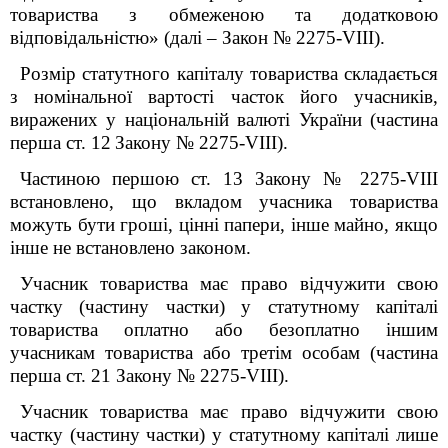
товариства з обмеженою та додатковою
відповідальністю» (далі – Закон № 2275-VIII).
Розмір статутного капіталу товариства складається
з номінальної вартості часток його учасників,
виражених у національній валюті України (частина
перша ст. 12
Закону № 2275-VIII).
Частиною першою ст. 13 Закону № 2275-VIII
встановлено, що вкладом учасника товариства
можуть бути гроші, цінні папери, інше майно, якщо
інше не встановлено законом.
Учасник товариства має право відчужити свою
частку (частину частки) у статутному капіталі
товариства оплатно або безоплатно іншим
учасникам товариства або третім особам (частина
перша ст. 21 Закону № 2275-VIII).
Учасник товариства має право відчужити свою
частку (частину частки) у статутному капіталі лише