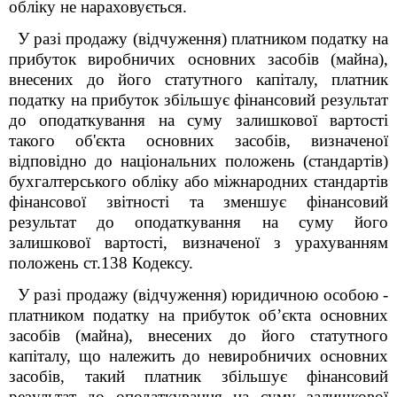
обліку не нараховується.
У разі продажу (відчуження) платником податку на
прибуток виробничих основних засобів (майна),
внесених до його статутного капіталу, платник
податку на прибуток збільшує фінансовий результат
до оподаткування на суму залишкової вартості
такого об'єкта основних засобів, визначеної
відповідно до національних положень (стандартів)
бухгалтерського обліку або міжнародних стандартів
фінансової звітності та зменшує фінансовий
результат до оподаткування на суму його
залишкової вартості, визначеної з урахуванням
положень ст.138 Кодексу.
У разі продажу (відчуження) юридичною особою -
платником податку на прибуток об’єкта основних
засобів (майна), внесених до його статутного
капіталу, що належить до невиробничих основних
засобів, такий платник збільшує фінансовий
результат до оподаткування на суму залишкової