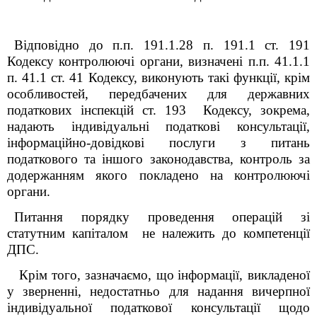
Відповідно до п.п. 19
1
.1.28 п. 19
1
.1 ст. 19
1
Кодексу контролюючі органи, визначені п.п. 41.1.1
п. 41.1 ст. 41 Кодексу, виконують такі функції, крім
особливостей, передбачених для державних
податкових інспекцій ст. 19
3
Кодексу, зокрема,
надають індивідуальні податкові консультації,
інформаційно-довідкові послуги з питань
податкового та іншого законодавства, контроль за
додержанням якого покладено на контролюючі
органи.
Питання порядку проведення операцій зі
статутним капіталом не належить до компетенції
ДПС.
Крім того,
зазначаємо, що
інформації, викладеної
у зверненні, недостатньо для надання вичерпної
індивідуальної податкової консультації щодо