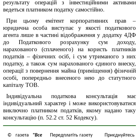
результату операцій з інвестиційними активами
ведеться платником податку самостійно.
При цьому емітент корпоративних прав –
юридична особа виступає у якості податкового
агента лише в частині відображення у додатку 4ДФ
до Податкового розрахунку сум доходу,
нарахованого (сплаченого) на користь платників
податків – фізичних осіб, і сум утриманого з них
податку, а також сум нарахованого єдиного внеску,
операції з повернення майна (приміщення) фізичній
особі, попередньо внесеного нею до статутного
капіталу ТОВ.
Індивідуальна податкова консультація має
індивідуальний характер і може використовуватися
виключно платником податків, якому надано таку
консультацію (п. 52.2 ст. 52 Кодексу)
.
© газета
"Все
Передплатіть газету
Приєднуйтесь