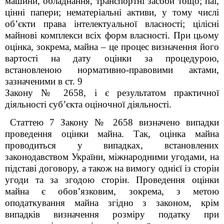
машини, обладнання, транспортні засоби тощо; паї,
цінні папери; нематеріальні активи, у тому числі
об’єкти права інтелектуальної власності; цілісні
майнові комплекси всіх форм власності. При цьому
оцінка, зокрема, майна – це процес визначення його
вартості на дату оцінки за процедурою,
встановленою нормативно-правовими актами,
зазначеними в ст. 9
Закону № 2658, і є результатом практичної
діяльності суб’єкта оціночної діяльності.
Статтею 7 Закону № 2658 визначено випадки
проведення оцінки майна. Так, оцінка майна
проводиться у випадках, встановлених
законодавством України, міжнародними угодами, на
підставі договору, а також на вимогу однієї із сторін
угоди та за згодою сторін. Проведення оцінки
майна є обов’язковим, зокрема, з метою
оподаткування майна згідно з законом, крім
випадків визначення розміру податку при