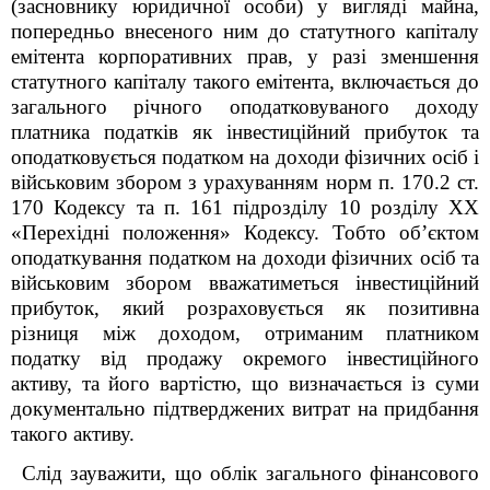
(засновнику юридичної особи) у вигляді майна,
попередньо внесеного ним до статутного капіталу
емітента корпоративних прав, у разі зменшення
статутного капіталу такого емітента, включається до
загального річного оподатковуваного доходу
платника податків як інвестиційний прибуток та
оподатковується податком на доходи фізичних осіб і
військовим збором з урахуванням норм п. 170.2 ст.
170 Кодексу та п. 16
1
підрозділу 10 розділу XX
«Перехідні положення» Кодексу. Тобто об’єктом
оподаткування податком на доходи фізичних осіб та
військовим збором вважатиметься інвестиційний
прибуток, який розраховується як позитивна
різниця між доходом, отриманим платником
податку від продажу окремого інвестиційного
активу, та його вартістю, що визначається із суми
документально підтверджених витрат на придбання
такого активу.
Слід зауважити, що облік загального фінансового