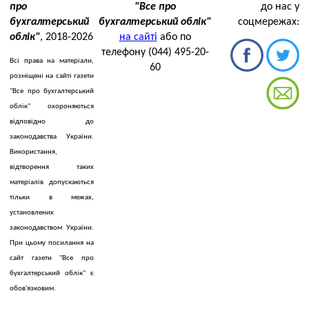
про
"Все про
до нас у
бухгалтерський
бухгалтерський облік"
соцмережах:
облік"
, 2018-2026
на сайті
або по
телефону (044) 495-20-
Всі права на матеріали,
60
розміщені на сайті газети
"Все про бухгалтерський
облік" охороняються
відповідно до
законодавства України.
Використання,
відтворення таких
матеріалів допускаються
тільки в межах,
установлених
законодавством України.
При цьому посилання на
сайт газети "Все про
бухгалтерський облік" є
обов'язковим.