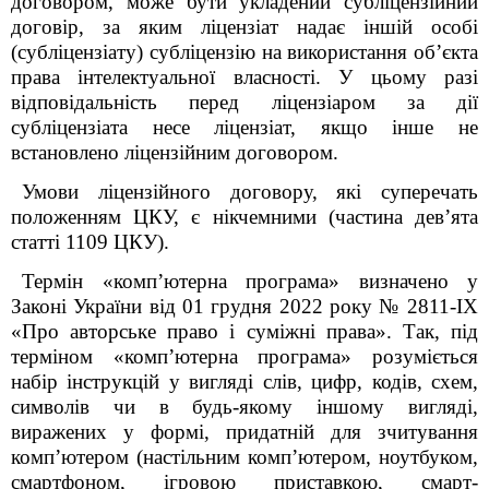
договором, може бути укладений субліцензійний
договір, за яким ліцензіат надає іншій особі
(субліцензіату) субліцензію на використання об’єкта
права інтелектуальної власності. У цьому разі
відповідальність перед ліцензіаром за дії
субліцензіата несе ліцензіат, якщо інше не
встановлено ліцензійним договором.
Умови ліцензійного договору, які суперечать
положенням ЦКУ, є нікчемними (частина дев’ята
статті 1109 ЦКУ).
Термін «комп’ютерна програма» визначено у
Законі України від 01 грудня 2022 року № 2811-IX
«Про авторське право і суміжні права». Так, під
терміном «комп’ютерна програма» розуміється
набір інструкцій у вигляді слів, цифр, кодів, схем,
символів чи в будь-якому іншому вигляді,
виражених у формі, придатній для зчитування
комп’ютером (настільним комп’ютером, ноутбуком,
смартфоном, ігровою приставкою, смарт-