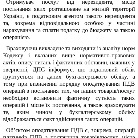
Отримувач послуг від нерезидента, місце
постачання яких розташоване на митній території
України, є податковим агентом такого нерезидента
та, зокрема відповідальною особою у частині
нарахування та сплати податку до бюджету за такою
операцією.
Враховуючи викладене та виходячи із аналізу норм
Кодексу і вказаних вище нормативно-правових
актів, опису питань і фактичних обставин, наявних у
зверненні, ДПС інформує, що податковий облік
ґрунтується на даних бухгалтерського обліку, а
тому при визначенні порядку оподаткування ПДВ
операцій з постачання тих, чи інших товарів/послуг
необхідно встановити фактичну сутність таких
операцій і місце їх постачання, а також враховувати
те, яким чином у бухгалтерському обліку
відображається факт здійснення таких операцій.
Об’єктом оподаткування ПДВ є, зокрема, операції
платників ПДВ з постачання товарів/послуг,
місце