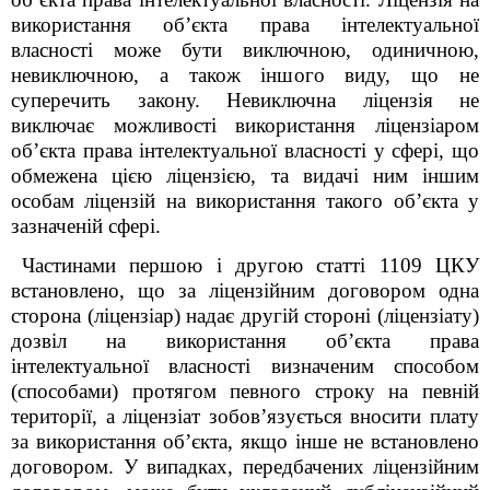
використання об’єкта права інтелектуальної
власності може бути виключною, одиничною,
невиключною, а також іншого виду, що не
суперечить закону. Невиключна ліцензія не
виключає можливості використання ліцензіаром
об’єкта права інтелектуальної власності у сфері, що
обмежена цією ліцензією, та видачі ним іншим
особам ліцензій на використання такого об’єкта у
зазначеній сфері.
Частинами першою і другою статті 1109 ЦКУ
встановлено, що за ліцензійним договором одна
сторона (ліцензіар) надає другій стороні (ліцензіату)
дозвіл на використання об’єкта права
інтелектуальної власності визначеним способом
(способами) протягом певного строку на певній
території, а ліцензіат зобов’язується вносити плату
за використання об’єкта, якщо інше не встановлено
договором. У випадках, передбачених ліцензійним