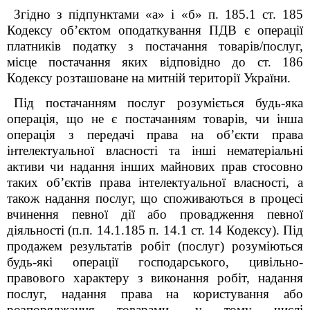
Згідно з підпунктами «а» і «б» п. 185.1 ст. 185
Кодексу об’єктом оподаткування ПДВ є операції
платників податку з постачання товарів/послуг,
місце постачання яких відповідно до ст. 186
Кодексу розташоване на митній території України.
Під постачанням послуг розуміється будь-яка
операція, що не є постачанням товарів, чи інша
операція з передачі права на об’єкти права
інтелектуальної власності та інші нематеріальні
активи чи надання інших майнових прав стосовно
таких об’єктів права інтелектуальної власності, а
також надання послуг, що споживаються в процесі
вчинення певної дії або провадження певної
діяльності (п.п. 14.1.185 п. 14.1 ст. 14
Кодексу
). Під
продажем результатів робіт (послуг) розуміються
будь-які операції господарського, цивільно-
правового характеру з виконання робіт, надання
послуг, надання права на користування або
розпоряджання товарами, у тому числі