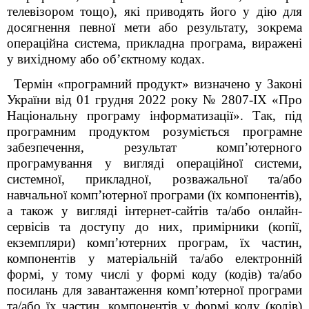
телевізором тощо), які приводять його у дію для
досягнення певної мети або результату, зокрема
операційна система, прикладна програма, виражені
у вихідному або об’єктному кодах.
Термін «програмний продукт» визначено у Законі
України від 01 грудня 2022 року № 2807-IX «Про
Національну програму інформатизації». Так, під
програмним продуктом розуміється програмне
забезпечення, результат комп’ютерного
програмування у вигляді операційної системи,
системної, прикладної, розважальної та/або
навчальної комп’ютерної програми (їх компонентів),
а також у вигляді інтернет-сайтів та/або онлайн-
сервісів та доступу до них, примірники (копії,
екземпляри) комп’ютерних програм, їх частин,
компонентів у матеріальній та/або електронній
формі, у тому числі у формі коду (кодів) та/або
посилань для завантаження комп’ютерної програми
та/або їх частин, компонентів у формі коду (кодів)