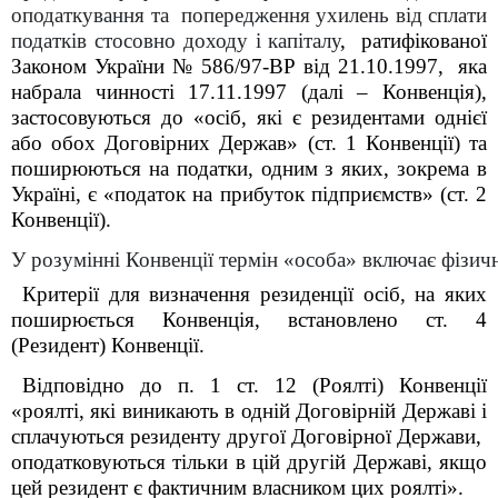
оподаткування та попередження ухилень від сплати
податків стосовно доходу і капіталу
, ратифікованої
Законом України № 586/97-ВР від 21.10.1997, яка
набрала чинності 17.11.1997 (далі – Конвенція),
застосовуються до «осіб, які є резидентами однієї
або обох Договірних Держав» (ст. 1 Конвенції) та
поширюються на податки, одним з яких, зокрема в
Україні, є «податок на прибуток підприємств» (ст. 2
Конвенції).
У розумінні Конвенції термін «особа» 
включає фізичн
Критерії для визначення резиденції осіб, на яких
поширюється Конвенція, встановлено ст. 4
(Резидент) Конвенції.
Відповідно до п. 1 ст. 12 (Роялті) Конвенції
«роялті, які виникають в одній Договірній Державі і
сплачуються резиденту другої Договірної Держави,
оподатковуються тільки в цій другій Державі, якщо
цей резидент є фактичним власником цих роялті».