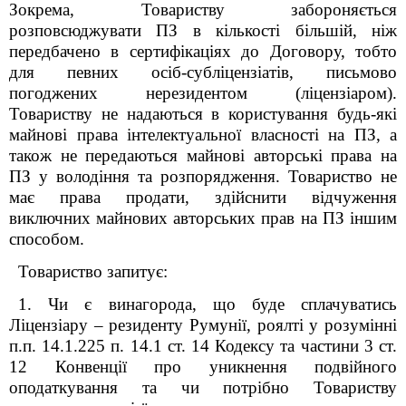
Зокрема, Товариству забороняється
розповсюджувати ПЗ в кількості більшій, ніж
передбачено в сертифікаціях до Договору, тобто
для певних осіб-субліцензіатів, письмово
погоджених нерезидентом (ліцензіаром).
Товариству не надаються в користування будь-які
майнові права інтелектуальної власності на ПЗ, а
також не передаються майнові авторські права на
ПЗ у володіння та розпорядження. Товариство не
має права продати, здійснити відчуження
виключних майнових авторських прав на ПЗ іншим
способом.
Товариство запитує:
1. Чи є винагорода, що буде сплачуватись
Ліцензіару – резиденту Румунії, роялті у розумінні
п.п. 14.1.225 п. 14.1 ст. 14 Кодексу та частини 3 ст.
12 Конвенції про уникнення подвійного
оподаткування та чи потрібно Товариству