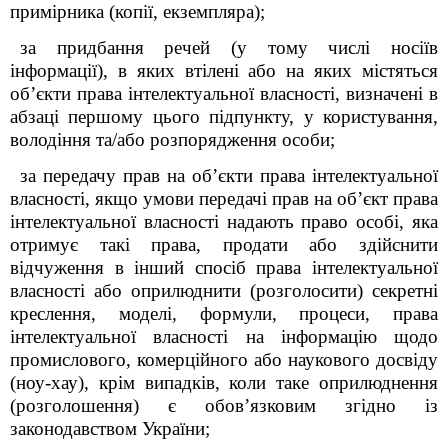
примірника (копії, екземпляра);
за придбання речей (у тому числі носіїв
інформації), в яких втілені або на яких містяться
об’єкти права інтелектуальної власності, визначені в
абзаці першому цього підпункту, у користування,
володіння та/або розпорядження особи;
за передачу прав на об’єкти права інтелектуальної
власності, якщо умови передачі прав на об’єкт права
інтелектуальної власності надають право особі, яка
отримує такі права, продати або здійснити
відчуження в інший спосіб права інтелектуальної
власності або оприлюднити (розголосити) секретні
креслення, моделі, формули, процеси, права
інтелектуальної власності на інформацію щодо
промислового, комерційного або наукового досвіду
(ноу-хау), крім випадків, коли таке оприлюднення
(розголошення) є обов’язковим згідно із
законодавством України;