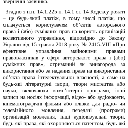
зверненні заявника.
Згадно з п.п. 14.1.225 п. 14.1 ст. 14 Кодексу роялті
– це будь-який платіж, в тому числі платіж, що
сплачується користувачем об’єктів авторського
права і (або) суміжних прав на користь організацій
колективного управління, відповідно до Закону
України від 15 травня 2018 року № 2415-VIII «Про
ефективне управління майновими правами
правовласників у сфері авторського права і (або)
суміжних прав», отриманий як винагорода за
використання або за надання права на використання
об’єкта права інтелектуальної власності, а саме на
будь-які літературні твори, твори мистецтва або
науки, включаючи комп’ютерні програми, інші
записи на носіях інформації, відео- або аудіокасети,
кінематографічні фільми або плівки для радіо- чи
телевізійного мовлення, передачі (програми)
організацій мовлення, інші аудіовізуальні твори,
будь-які права, які охороняються патентом, будь-які