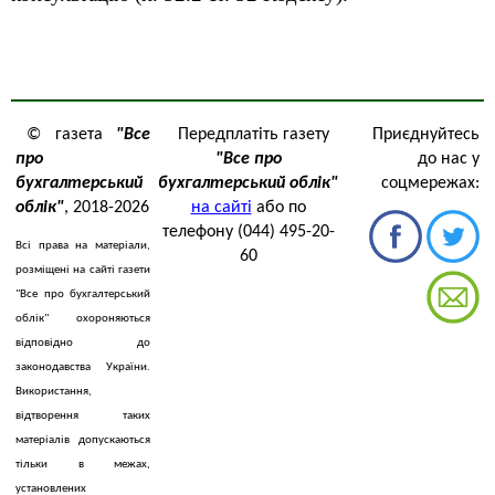
© газета
"Все
Передплатіть газету
Приєднуйтесь
про
"Все про
до нас у
бухгалтерський
бухгалтерський облік"
соцмережах:
облік"
, 2018-2026
на сайті
або по
телефону (044) 495-20-
Всі права на матеріали,
60
розміщені на сайті газети
"Все про бухгалтерський
облік" охороняються
відповідно до
законодавства України.
Використання,
відтворення таких
матеріалів допускаються
тільки в межах,
установлених