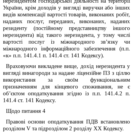
нерезидентом господарської діяльності на території
України, крім доходів у вигляді виручки або інших
видів компенсації вартості товарів, виконаних робіт,
наданих послуг, переданих, виконаних, наданих
резиденту (постійному представництву іншого
нерезидента) від такого нерезидента, у тому числі
вартості послуг із міжнародного зв’язку чи
міжнародного інформаційного забезпечення (п.п.
«к» п.п. 141.4.1 п. 141.4 ст. 141 Кодексу).
Враховуючи викладене вище, дохід нерезидента у
вигляді винагороди за надане ліцензійне ПЗ з ціллю
використання за своїм функціональним
призначенням для кінцевого споживання, не є
об’єктом оподаткування згідно із п.п. 141.4.2 п.
141.4 ст. 141 Кодексу.
Щодо питання 4
Правові основи оподаткування ПДВ встановлено
розділом V та підрозділом 2 розділу XX
Кодексу
.