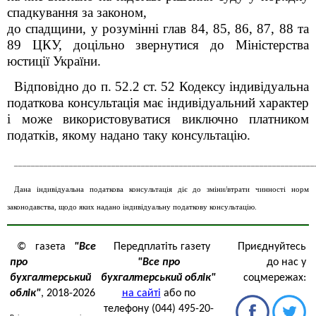
спадкування за законом,
до спадщини, у розумінні глав 84, 85, 86, 87, 88 та
89 ЦКУ, доцільно звернутися до Міністерства
юстиції України.
Відповідно до
п. 52.2 ст. 52
Кодексу
індивідуальна
податкова консультація має індивідуальний характер
і може використовуватися виключно платником
податків, якому надано таку консультацію.
_______________________________________________________________________
Дана індивідуальна податкова консультація діє до зміни/втрати чинності норм
законодавства, щодо яких надано індивідуальну податкову консультацію.
© газета
"Все
Передплатіть газету
Приєднуйтесь
про
"Все про
до нас у
бухгалтерський
бухгалтерський облік"
соцмережах:
облік"
, 2018-2026
на сайті
або по
телефону (044) 495-20-