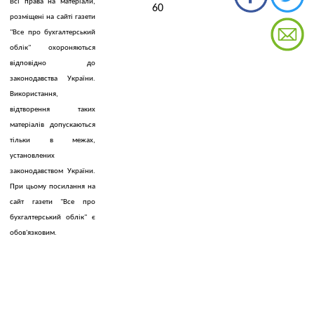
Всі права на матеріали,
60
розміщені на сайті газети
"Все про бухгалтерський
облік" охороняються
відповідно до
законодавства України.
Використання,
відтворення таких
матеріалів допускаються
тільки в межах,
установлених
законодавством України.
При цьому посилання на
сайт газети "Все про
бухгалтерський облік" є
обов'язковим.