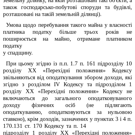
земельну ділянку, на якій розташовані такі об'єкти, а
також господарсько-побутові споруди та будівлі,
розташовані на такій земельній ділянці).
Умова щодо перебування такого майна у власності
платника податку більше трьох років не
поширюється на майно, отримане платником
податку
у спадщину.
При цьому згідно із п.п. 1.7 п. 16
1
підрозділу 10
розділу XX «Перехідні положення» Кодексу
звільняються від оподаткування збором доходи, які
згідно з розділом IV Кодексу та підрозділом 1
розділу ХХ «Перехідні положення» Кодексу не
включаються до загального оподатковуваного
доходу фізичних осіб (не підлягають
оподаткуванню, оподатковуються за нульовою
ставкою), крім доходів, зазначених у пунктах 3 і 4 п.
170.13
1
ст. 170 Кодексу та п. 14
підрозділу 1 розділу ХХ «Перехідні положення»