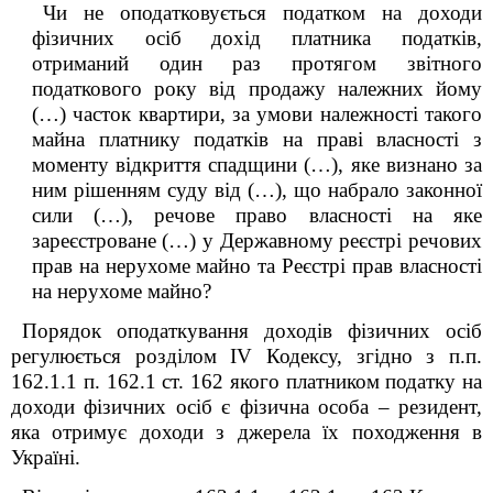
Чи не оподатковується податком на доходи
фізичних осіб дохід платника податків,
отриманий один раз протягом звітного
податкового року від продажу належних йому
(…) часток квартири, за умови належності такого
майна платнику податків на праві власності з
моменту відкриття спадщини (…), яке визнано за
ним рішенням суду від (…), що набрало законної
сили (…), речове право власності на яке
зареєстроване (…) у Державному реєстрі речових
прав на нерухоме майно та Реєстрі прав власності
на нерухоме майно?
Порядок оподаткування доходів фізичних осіб
регулюється розділом IV Кодексу, згідно з п.п.
162.1.1 п. 162.1 ст. 162 якого платником податку на
доходи фізичних осіб є фізична особа – резидент,
яка отримує доходи з джерела їх походження в
Україні.