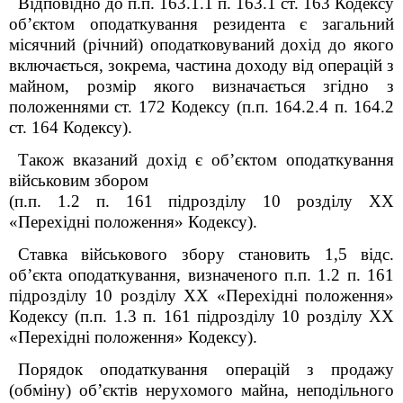
Відповідно до п.п. 163.1.1 п. 163.1 ст. 163 Кодексу
об’єктом оподаткування резидента є загальний
місячний (річний) оподатковуваний дохід до якого
включається, зокрема, частина доходу від операцій з
майном, розмір якого визначається згідно з
положеннями ст. 172 Кодексу (п.п. 164.2.4 п. 164.2
ст. 164 Кодексу).
Також вказаний дохід є об’єктом оподаткування
військовим збором
(п.п. 1.2 п. 16
1
підрозділу 10 розділу XX
«Перехідні положення» Кодексу).
Ставка військового збору становить 1,5 відс.
об’єкта оподаткування, визначеного п.п. 1.2 п. 16
1
підрозділу 10 розділу XX «Перехідні положення»
Кодексу (п.п. 1.3 п. 16
1
підрозділу 10 розділу XX
«Перехідні положення» Кодексу).
Порядок оподаткування операцій з продажу
(обміну) об’єктів нерухомого майна, неподільного