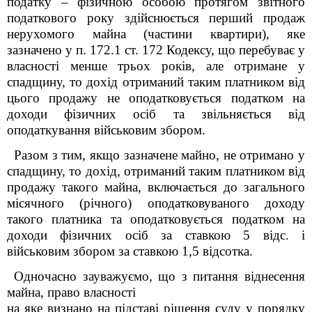
податку –
фізичною особою
протягом звітного
податкового року здійснюється п
ерший продаж
нерухомого майна (частини квартири), яке
зазначено у п. 172.1 ст. 172 Кодексу, що перебуває у
власності менше трьох років, але отримане у
спадщину, то дохід отриманий таким платником від
цього продажу не оподатковується податком на
доходи фізичних осіб та звільняється від
оподаткування військовим збором.
Разом з тим, якщо зазначене майно, не отримано у
спадщину, то дохід, отриманий таким платником від
продажу такого майна, включається до загального
місячного (річного) оподатковуваного доходу
такого платника та оподатковується податком на
доходи фізичних осіб за ставкою 5 відс. і
військовим збором за ставкою 1,5 відсотка.
Одночасно зауважуємо, що з питання віднесення
майна, право власності
на яке визнано на підставі рішення суду у порядку