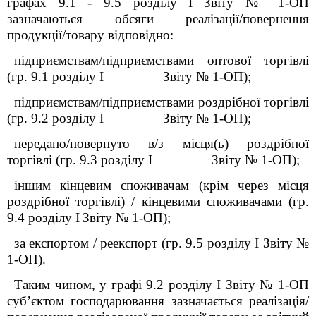
графах 9.1 - 9.5 розділу
I
Звіту № 1-ОП
зазначаються обсяги реалізації/повернення
продукції/товару відповідно:
підприємствам/підприємствами оптової торгівлі
(гр. 9.1 розділу
I
Звіту № 1-ОП);
підприємствам/підприємствами роздрібної торгівлі
(гр. 9.2 розділу
I
Звіту № 1-ОП);
передано/повернуто в/з місця(ь) роздрібної
торгівлі (гр. 9.3 розділу
I
Звіту № 1-ОП);
іншим кінцевим споживачам (крім через місця
роздрібної торгівлі) / кінцевими споживачами (гр.
9.4 розділу
I
Звіту № 1-ОП);
за експортом / реекспорт (гр. 9.5 розділу
I
Звіту №
1-ОП).
Таким чином, у графі 9.2 розділу
I
Звіту № 1-ОП
суб’єктом господарювання зазначається реалізація/