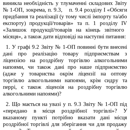
виникла необхідність у тлумаченні складових Звіту
№ 1-ОП, зокрема, п. 9.3, п. 9.4 розділу І «Обсяги
придбання та реалізації (у тому числі імпорту та/або
експорту) продукції/товарів» та п. 1 розділу І
V
«Залишок продукції/товарів на кінець звітного
місяця», а також дати відповіді на наступні питання:
1. У графі 9.2 Звіту № 1-ОП повинні бути внесені
дані про реалізацію товару підприємствам з
ліцензією на роздрібну торгівлю алкогольними
напоями, чи також дані про наше підприємство
(адже у товариства окрім ліцензії на оптову
торгівлю алкогольними напоями, крім сидру та
перрі, є також ліцензія на роздрібну торгівлю
алкогольними напоями)?
2.
-
Що мається на увазі у п. 9.3 Звіту № 1-ОП під
«передано в місця роздрібної торгівлі»? У
вказаному пункті потрібно вказати дані місця
роздрібної торгівлі для зберігання чи для продажу