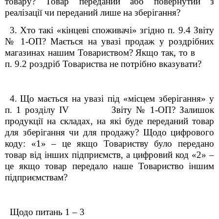
товару? Товар переданий або повернутий з
реалізації чи переданий лише на зберігання?
3.
-
Хто такі «кінцеві споживачі» згідно п. 9.4 Звіту
№ 1-ОП? Мається на увазі продаж у роздрібних
магазинах нашим Товариством? Якщо так, то в
п. 9.2 роздріб Товариства не потрібно вказувати?
4.
-
Що мається на увазі під «місцем зберігання» у
п. 1 розділу
І
V
Звіту № 1-ОП? Залишок
продукції на складах, на які буде переданий товар
для зберігання чи для продажу? Щодо цифрового
коду: «1» – це якщо Товариству було передано
товар від інших підприємств, а цифровий код «2» –
це якщо товар передало наше Товариство іншим
підприємствам?
Щодо питан
ь
1 – 3