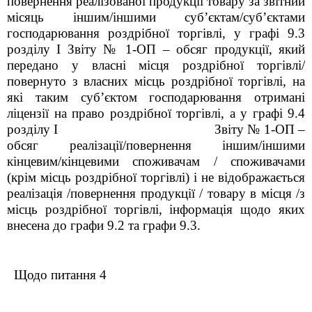
повернення реалізованої продукції товару за звітний
місяць іншим/іншими суб’єктам/суб’єктами
господарювання роздрібної торгівлі, у графі 9.3
розділу
I
Звіту № 1-ОП – обсяг продукції, який
передано у власні місця роздрібної торгівлі/
повернуто з власних місць роздрібної торгівлі, на
які таким суб’єктом господарювання отримані
ліцензії на право роздрібної торгівлі, а у графі 9.4
розділу
I
Звіту № 1-ОП –
обсяг реалізації/повернення іншим/іншими
кінцевим/кінцевими споживачам / споживачами
(крім місць роздрібної торгівлі) і не відображається
реалізація /повернення продукції / товару в місця /з
місць роздрібної торгівлі, інформація щодо яких
внесена до графи 9.2 та графи 9.3.
Щодо питання 4