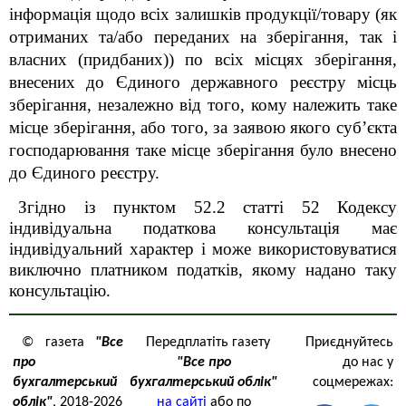
інформація щодо всіх залишків продукції/товару (як
отриманих та/або переданих на зберігання, так і
власних (придбаних)) по всіх місцях зберігання,
внесених до Єдиного державного реєстру місць
зберігання, незалежно від того, кому належить таке
місце зберігання, або того, за заявою якого суб’єкта
господарювання таке місце зберігання було внесено
до Єдиного реєстру.
Згідно із пунктом 52.2 статті 52 Кодексу
індивідуальна податкова консультація має
індивідуальний характер і може використовуватися
виключно платником податків, якому надано таку
консультацію.
© газета
"Все
Передплатіть газету
Приєднуйтесь
про
"Все про
до нас у
бухгалтерський
бухгалтерський облік"
соцмережах:
облік"
, 2018-2026
на сайті
або по