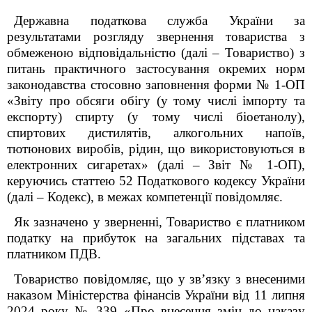
Державна податкова служба України за
результатами розгляду звернення товариства з
обмеженою відповідальністю (далі – Товариство) з
питань практичного застосування окремих норм
законодавства
стосовно заповнення
форми
№ 1-ОП
«
Звіту про обсяги обігу (у тому числі імпорту та
експорту) спирту (у тому числі біоетанолу),
спиртових дистилятів, алкогольних напоїв,
тютюнових виробів, рідин, що використовуються в
електронних сигаретах»
(далі – Звіт № 1-
О
П)
,
керуючись статтею 52 Податкового кодексу України
(далі – Кодекс), в межах компетенції повідомляє.
Як зазначено у зверненні, Товариство є платником
податку на прибуток на загальних підставах та
платником ПДВ.
Товариство повідомляє, що у зв’язку з внесеними
наказом Міністерства фінансів України від 11 липня
2024 року № 339 «
Про внесення змін до наказу