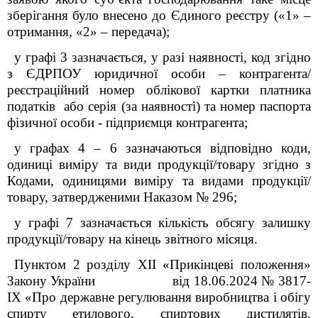
зберігання було внесено до Єдиного реєстру («1» –
отримання, «2» – передача);
у графі 3 зазначається, у разі наявності, код згідно
з ЄДРПОУ юридичної особи – контрагента/
реєстраційний номер облікової картки платника
податків або серія (за наявності) та номер паспорта
фізичної особи - підприємця контрагента;
у графах 4 – 6 зазначаються відповідно коди,
одиниці виміру та види продукції/товару згідно з
Кодами, одиницями виміру та видами продукції/
товару, затвердженими Наказом № 296;
у графі 7 зазначається кількість обсягу залишку
продукції/товару на кінець звітного місяця.
Пунктом 2 розділу ХІІ «Прикінцеві положення»
Закону України від 18.06.2024 № 3817-
IX «Про державне регулювання виробництва і обігу
спирту етилового, спиртових дистилятів,