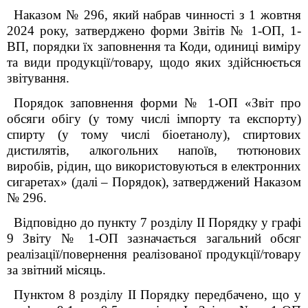
Наказом № 296, який набрав чинності
з 1 жовтня
2024 року,
затверджено форми Звітів № 1-ОП, 1-
ВП, порядки їх заповнення та Коди, одиниці виміру
та види продукції/товару, щодо яких здійснюється
звітування.
Порядок заповнення форми № 1-ОП «Звіт про
обсяги обігу (у тому числі імпорту та експорту)
спирту (у тому числі біоетанолу), спиртових
дистилятів, алкогольних напоїв, тютюнових
виробів, рідин, що використовуються в електронних
сигаретах»
(далі – Порядок)
, затверджений Наказом
№ 296
.
Відповідно до пункту 7 розділу ІІ Порядку
у
графі
9 Звіту № 1-ОП зазначається загальний обсяг
реалізації/повернення реалізованої продукції/товару
за звітний місяць.
Пунктом 8 розділу II Порядку передбачено, що у