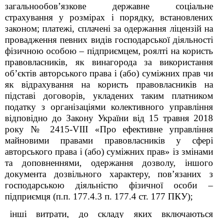
загальнообов’язкове державне соціальне
страхування у розмірах і порядку, встановлених
законом; платежі, сплачені за одержання ліцензій на
провадження певних видів господарської діяльності
фізичною особою – підприємцем, роялті на користь
правовласників, як винагорода за використання
об’єктів авторського права і (або) суміжних прав чи
як відрахування на користь правовласників на
підставі договорів, укладених таким платником
податку з організаціями колективного управління
відповідно до Закону України від 15 травня 2018
року № 2415-
VIII
«Про ефективне управління
майновими правами правовласників у сфері
авторського права і (або) суміжних прав» із змінами
та доповненнями, одержання дозволу, іншого
документа дозвільного характеру, пов’язаних з
господарською діяльністю фізичної особи –
підприємця (п.п. 177.4.3 п. 177.4 ст. 177 ПКУ);
інші витрати, до складу яких включаються