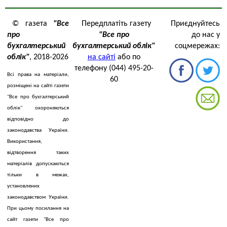
© газета
"Все
Передплатіть газету
Приєднуйтесь
про
"Все про
до нас у
бухгалтерський
бухгалтерський облік"
соцмережах:
облік"
, 2018-2026
на сайті
або по
телефону (044) 495-20-
Всі права на матеріали,
60
розміщені на сайті газети
"Все про бухгалтерський
облік" охороняються
відповідно до
законодавства України.
Використання,
відтворення таких
матеріалів допускаються
тільки в межах,
установлених
законодавством України.
При цьому посилання на
сайт газети "Все про