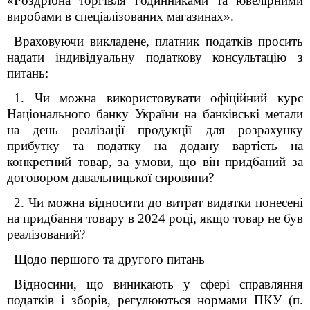
«Р
оздрiбна торгiвля годинниками та ювелiрними
виробами в спецiалiзованих магазинах».
Враховуючи викладене, платник податків
просить
надати індивідуальну податкову консультацію з
питань:
1.
Чи можна використовувати офіційний курс
Національного банку України на банківські метали
на день реалізації продукції для розрахунку
прибутку та податку на додану вартість на
конкретний товар, за умови, що він придбаний за
договором давальницької сировини?
2. Чи можна відносити до витрат видатки понесені
на придбання товару в 2024 році, якщо товар не був
реалізований
?
Щодо першого та другого питань
Відносини, що виникають у сфері справляння
податків і зборів, регулюються нормами ПКУ (п.