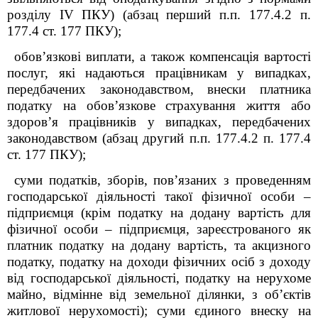
розділу
IV
ПКУ) (абзац перший п.п. 177.4.2 п.
177.4 ст. 177 ПКУ);
обов’язкові виплати, а також компенсація вартості
послуг, які надаються працівникам у випадках,
передбачених законодавством, внески платника
податку на обов’язкове страхування життя або
здоров’я працівників у випадках, передбачених
законодавством (абзац другий п.п. 177.4.2 п. 177.4
ст. 177 ПКУ);
суми податків, зборів, пов’язаних з проведенням
господарської діяльності такої фізичної особи –
підприємця (крім податку на додану вартість для
фізичної особи – підприємця, зареєстрованого як
платник податку на додану вартість, та акцизного
податку, податку на доходи фізичних осіб з доходу
від господарської діяльності, податку на нерухоме
майно, відмінне від земельної ділянки, з об’єктів
житлової нерухомості); суми єдиного внеску на