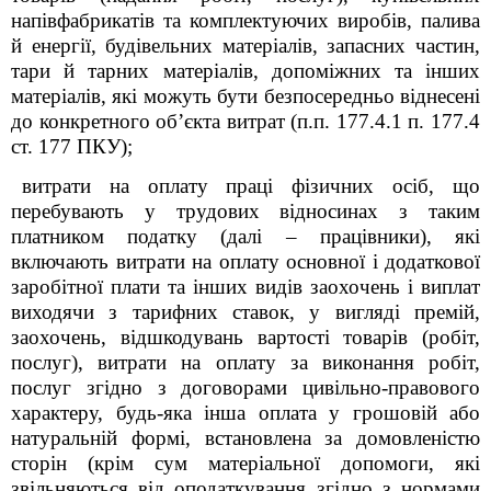
напівфабрикатів та комплектуючих виробів, палива
й енергії, будівельних матеріалів, запасних частин,
тари й тарних матеріалів, допоміжних та інших
матеріалів, які можуть бути безпосередньо віднесені
до конкретного об’єкта витрат (п.п. 177.4.1 п. 177.4
ст. 177 ПКУ);
витрати на оплату праці фізичних осіб, що
перебувають у трудових відносинах з таким
платником податку (далі – працівники), які
включають витрати на оплату основної і додаткової
заробітної плати та інших видів заохочень і виплат
виходячи з тарифних ставок, у вигляді премій,
заохочень, відшкодувань вартості товарів (робіт,
послуг), витрати на оплату за виконання робіт,
послуг згідно з договорами цивільно-правового
характеру, будь-яка інша оплата у грошовій або
натуральній формі, встановлена за домовленістю
сторін (крім сум матеріальної допомоги, які
звільняються від оподаткування згідно з нормами