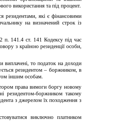
вого використання та під процент.
ся резидентами, які є фінансовими
ичальнику на визначений строк із
 п. 141.4 ст. 141 Кодексу під час
вору з країною резиденції особи,
и виплачені, то податок на доходи
чується резидентом – боржником, в
итом іншим особам.
итором права вимоги боргу новому
ені резидентом-боржником такому
идента з джерелом їх походження з
истовуватися виключно платником