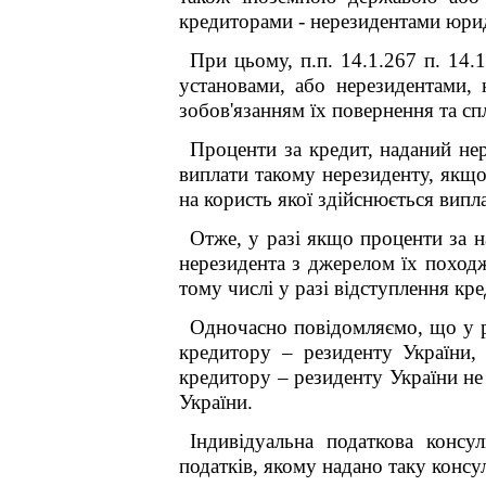
кредиторами - нерезидентами юрид
При цьому, п.п. 14.1.267 п. 14.
установами, або нерезидентами, 
зобов'язанням їх повернення та с
Проценти за кредит, наданий нер
виплати такому нерезиденту, якщ
на користь якої здійснюється випла
Отже, у разі якщо проценти за н
нерезидента з джерелом їх походж
тому числі у разі відступлення к
Одночасно повідомляємо, що у р
кредитору – резиденту України,
кредитору – резиденту України не
України.
Індивідуальна податкова консу
податків, якому надано таку консул