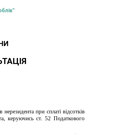
облік"
НИ
ЬТАЦІЯ
 нерезидента при сплаті відсотків
та, керуючись ст. 52 Податкового