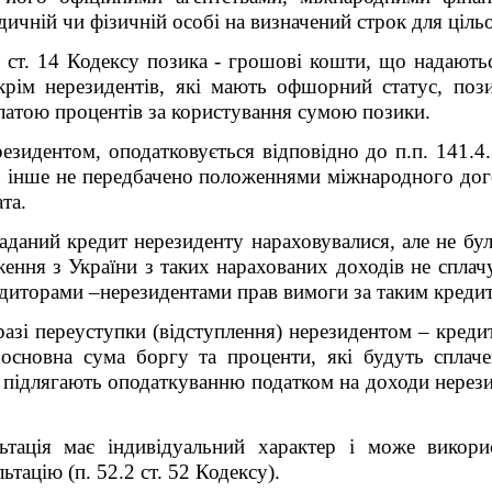
ичній чи фізичній особі на визначений строк для цільо
1 ст. 14 Кодексу позика - грошові кошти, що надають
крім нерезидентів, які мають офшорний статус, поз
платою процентів за користування сумою позики.
езидентом, оподатковується відповідно до п.п. 141.4.2
о інше не передбачено положеннями міжнародного дого
та.
аданий кредит нерезиденту нараховувалися, але не бул
ення з України з таких нарахованих доходів не спла
редиторами –нерезидентами прав вимоги за таким кред
азі переуступки (відступлення) нерезидентом – кред
 основна сума боргу та проценти, які будуть сплач
 підлягають оподаткуванню податком на доходи нерез
льтація має індивідуальний характер і може викор
ьтацію (п. 52.2 ст. 52 Кодексу).