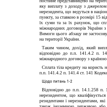
постійне представництво на терит
яку виплату з доходу з джерелом
нерезидента, що ведуться в націон
пункту, за ставкою в розмірі 15 ві
їх суми та за їх рахунок, що с
міжнародних договорів України з 
Вимоги цього абзацу не застосову
на території України.
Таким чином, дохід, який випл
відповідно до п.п. 141.4.2 п. 
міжнародного договору з країною р
Сплата тіла кредиту на користь 
п.п. 141.4.2 п. 141.4 ст. 141 Кодек
Щодо питань 1-2
Відповідно до п.п. 14.1.258 п.
нерезидентом, що кваліфікується 
резидентами і нерезидентами, які
також іноземною державою або 