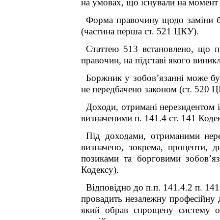
на умовах, що існували на момент
Форма правочину щодо заміни бо
(частина перша ст. 521 ЦКУ).
Статтею 513 встановлено, що п
правочин, на підставі якого виник
Боржник у зобов’язанні може бу
не передбачено законом (ст. 520 Ц
Доходи, отримані нерезидентом і
визначеними п. 141.4 ст. 141 Коде
Під доходами, отриманими нере
визначено, зокрема, проценти, 
позиками та борговими зобов’яз
Кодексу).
Відповідно до п.п. 141.4.2 п. 141
провадить незалежну професійну д
який обрав спрощену систему оп