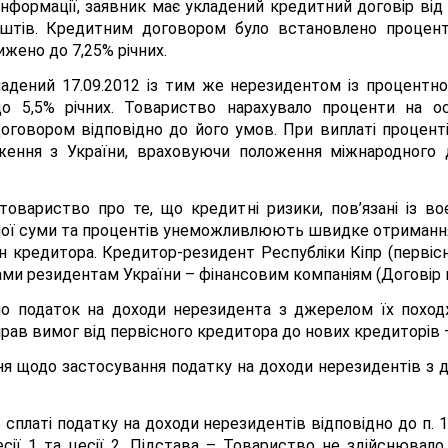
 інформації, заявник має укладений кредитний договір від
штів. Кредитним договором було встановлено процентн
ижено до 7,25% річних.
адений 17.09.2012 із тим же нерезидентом із процентно
о 5,5% річних. Товариство нарахувало проценти на о
оговором відповідно до його умов. При виплаті процент
ення з України, враховуючи положення міжнародного 
овариство про те, що кредитні ризики, пов’язані із во
ної суми та процентів унеможливлюють швидке отримання
 кредитора. Кредитор-резидент Республіки Кіпр (первіс
и резидентам України – фінансовим компаніям (Договір цес
о податок на доходи нерезидента з джерелом їх поход
прав вимог від первісного кредитора до нових кредиторів 
ня щодо застосування податку на доходи нерезидентів з 
 сплаті податку на доходи нерезидентів відповідно до п. 
сії 1 та цесії 2. Підстава – Товариство не здійснювало