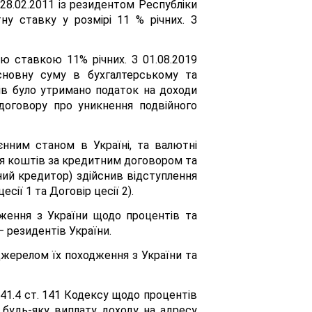
 28.02.2011 із резидентом Республіки
у ставку у розмірі 11 % річних. З
ю ставкою 11% річних. З 01.08.2019
сновну суму в бухгалтерському та
ів було утримано податок на доходи
договору про уникнення подвійного
єнним станом в Україні, та валютні
 коштів за кредитним договором та
ний кредитор) здійснив відступлення
ії 1 та Договір цесії 2).
ження з України щодо процентів та
– резидентів України.
джерелом їх походження з України та
141.4 ст. 141 Кодексу щодо процентів
 будь-яку виплату доходу на адресу