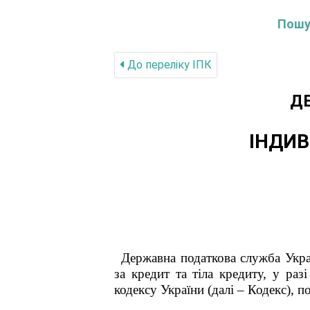
Пошук
До переліку IПК
Д
ІНДИВ
Державна податкова служба Укра
за кредит та тіла кредиту, у ра
кодексу України (далі – Кодекс), п