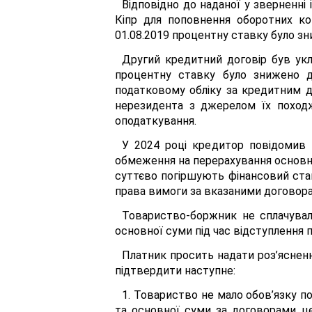
Відповідно до наданої у зверненні
Кіпр для поповнення оборотних ко
01.08.2019 процентну ставку було зн
Другий кредитний договір був укл
процентну ставку було знижено д
податковому обліку за кредитним д
нерезидента з джерелом їх походж
оподаткування.
У 2024 році кредитор повідомив т
обмеження на перерахування основ
суттєво погіршують фінансовий стан
права вимоги за вказаними договорам
Товариство-боржник не сплачувал
основної суми під час відступлення 
Платник просить надати роз’яснен
підтвердити наступне:
1. Товариство не мало обов’язку по
та основної суми за договорами це