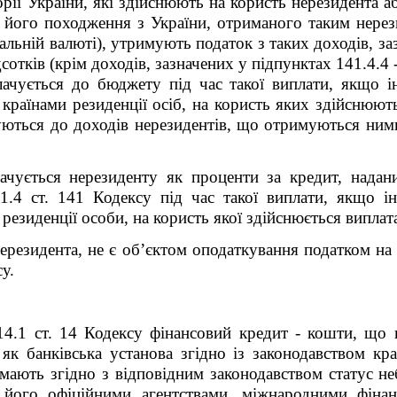
орії України, які здійснюють на користь нерезидента 
 його походження з України, отриманого таким нерез
альній валюті), утримують податок з таких доходів, за
дсотків (крім доходів, зазначених у підпунктах 141.4.4 
плачується до бюджету під час такої виплати, якщо 
країнами резиденції осіб, на користь яких здійснюют
ються до доходів нерезидентів, що отримуються ними
ачується нерезиденту як проценти за кредит, надан
141.4 ст. 141 Кодексу під час такої виплати, якщо 
езиденції особи, на користь якої здійснюється виплат
нерезидента, не є об’єктом оподаткування податком на
су.
 14.1 ст. 14 Кодексу фінансовий кредит - кошти, що
як банківська установа згідно із законодавством кр
 мають згідно з відповідним законодавством статус не
його офіційними агентствами, міжнародними фінан