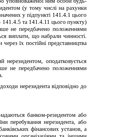
або уповноваженої ним особи будь-
идентом (у тому числі на рахунки
значених у підпункті 141.4.1 цього
- 141.4.5 та 141.4.11 цього пункту)
інше не передбачено положеннями
ься виплати, що набрали чинності.
 через їх постійні представництва
ий нерезидентом, оподатковується
інше не передбачено положеннями
а.
 доходи нерезидента відповідно до
 надаються банком-резидентом або
аїни перебування нерезидента, або
банківських фінансових установ, а
совими організаціями та іншими