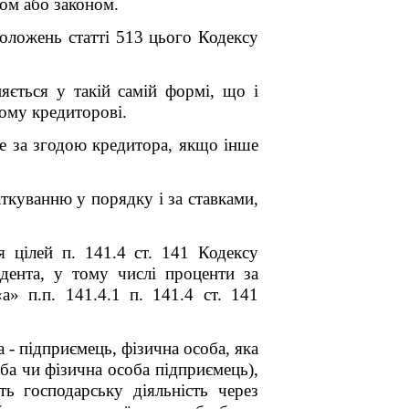
ом або законом.
оложень статті 513 цього Кодексу
яється у такій самій формі, що і
вому кредиторові.
е за згодою кредитора, якщо інше
ткуванню у порядку і за ставками,
 цілей п. 141.4 ст. 141 Кодексу
дента, у тому числі проценти за
» п.п. 141.4.1 п. 141.4 ст. 141
а - підприємець, фізична особа, яка
ба чи фізична особа підприємець),
ь господарську діяльність через