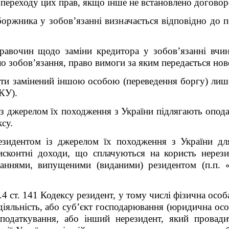
 переходу цих прав, якщо інше не встановлено договор
ржника у зобов’язанні визначається відповідно до п
равочин щодо заміни кредитора у зобов’язанні вчин
ло зобов’язання, право вимоги за яким передається но
ти замінений іншою особою (переведення боргу) лиш
КУ).
з джерелом їх походження з України підлягають опода
ксу.
зидентом із джерелом їх походження з України для
дисконтні доходи, що сплачуються на користь нерези
аннями, випущеними (виданими) резидентом (п.п. «а
.4 ст. 141 Кодексу резидент, у тому числі фізична особ
іяльність, або суб’єкт господарювання (юридична осо
одаткування, або інший нерезидент, який провадит