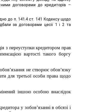
итними договорами до кредиторів –
дно до п. 141.4 ст. 141 Кодексу щодо
дбали за договорами цесії 1 і 2 та
ція з переуступки кредитором прав
енсацією вартості такого боргу
обов’язання не створює обов’язку
ати для третьої особи права щодо
амінений іншою особою внаслідок
редитора у зобов’язанні в обсязі і