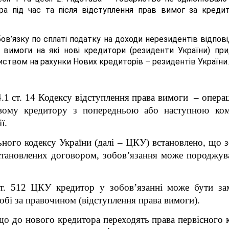
ра під час та після відступлення прав вимог за кред
ов’язку по сплаті податку на доходи нерезидентів відпові
 вимоги на які нові кредитори (резиденти України) при
ством на рахунки Нових кредиторів – резидентів України.
14.1 ст. 14 Кодексу відступлення права вимоги – опера
вому кредитору з попередньою або наступною комп
ї.
ного кодексу України (далі – ЦКУ) встановлено, що з
встановлених договором, зобов’язання може породжув
ст. 512 ЦКУ кредитор у зобов’язанні може бути з
обі за правочином (відступлення права вимоги).
що д
о нового кредитора переходять права первісного к