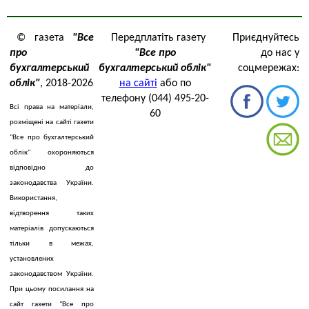
© газета
"Все
Передплатіть газету
Приєднуйтесь
про
"Все про
до нас у
бухгалтерський
бухгалтерський облік"
соцмережах:
облік"
, 2018-2026
на сайті
або по
телефону (044) 495-20-
Всі права на матеріали,
60
розміщені на сайті газети
"Все про бухгалтерський
облік" охороняються
відповідно до
законодавства України.
Використання,
відтворення таких
матеріалів допускаються
тільки в межах,
установлених
законодавством України.
При цьому посилання на
сайт газети "Все про