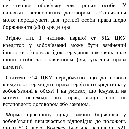
не створює обов’язку для третьої особи. У
випадках, встановлених договором, зобов’язання
може породжувати для третьої особи права щодо
боржника та (або) кредитора.
Згідно п.п. 1 частини першої ст. 512 ЦКУ
кредитор у зобов’язанні може бути замінений
іншою особою внаслідок передання ним своїх прав
іншій особі за правочином (відступлення права
вимоги).
Статтею 514
ЦКУ передбачено, що д
о нового
кредитора переходять права первісного кредитора у
зобов’язанні в обсязі і на умовах, що існували на
момент переходу цих прав, якщо інше не
встановлено договором або законом.
Форма правочину щодо заміни боржника у
зобов’язанні визначається відповідно до положень
статті 513 цього Кодексу (частина перша ст. 521