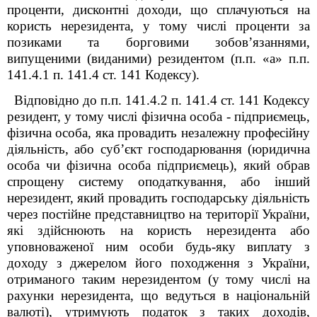
проценти, дисконтні доходи, що сплачуються на
користь нерезидента, у тому числі проценти за
позиками та борговими зобов’язаннями,
випущеними (виданими) резидентом (п.п. «а» п.п.
141.4.1 п. 141.4 ст. 141 Кодексу).
Відповідно до п.п. 141.4.2 п. 141.4 ст. 141 Кодексу
резидент, у тому числі фізична особа - підприємець,
фізична особа, яка провадить незалежну професійну
діяльність, або суб’єкт господарювання (юридична
особа чи фізична особа підприємець), який обрав
спрощену систему оподаткування, або інший
нерезидент, який провадить господарську діяльність
через постійне представництво на території України,
які здійснюють на користь нерезидента або
уповноваженої ним особи будь-яку виплату з
доходу з джерелом його походження з України,
отриманого таким нерезидентом (у тому числі на
рахунки нерезидента, що ведуться в національній
валюті), утримують податок з таких доходів,