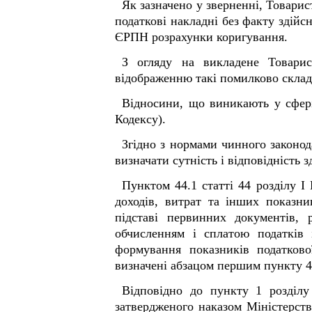
Як зазначено у зверненні, Товари
податкові накладні без факту здійс
ЄРПН розрахунки коригування.
З огляду на викладене Товарис
відображенню такі помилково складе
Відносини, що виникають у сфері 
Кодексу).
Згідно з нормами чинного законод
визначати сутність і відповідність
Пунктом 44.1 статті 44 розділу І
доходів, витрат та інших показни
підставі первинних документів, р
обчисленням і сплатою податків 
формування показників податково
визначені абзацом першим пункту 44.
Відповідно до пункту 1 розділу
затвердженого наказом Міністерств