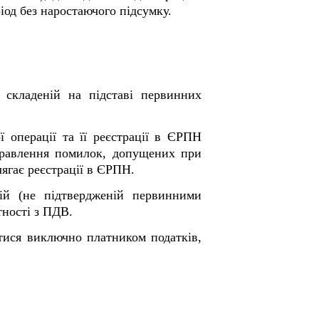
іод без наростаючого підсумку.
 складеній на підставі первинних
ї операції та її реєстрації в ЄРПН
равлення помилок, допущених при
лягає реєстрації в ЄРПН.
ній (не підтвердженій первинними
тності з ПДВ.
атися виключно платником податків,