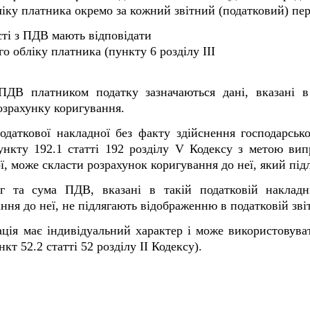
іку платника окремо за кожний звітний (податковий) пер
ості з ПДВ мають відповідати
о обліку платника (пункту 6 розділу ІІІ
 ПДВ платником податку зазначаються дані, вказані в
озрахунку коригування.
даткової накладної без факту здійснення господарсько
нкту 192.1 статті 192 розділу
V
Кодексу з метою вип
ї, може скласти розрахунок коригування до неї, який під
уг та сума ПДВ, вказані в такій податковій наклад
ння до неї, не підлягають відображенню в податковій зві
ація має індивідуальний характер і може використовув
кт 52.2 статті 52 розділу ІІ Кодексу).