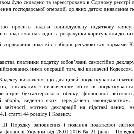
ством було складено та зареєстровано в Єдиному реєстрі
нення господарської операції, до яких датою виявлення 
тво просить надати індивідуальну податкову консул
ні податкові накладні та розрахунки коригування до них
справляння податків і зборів регулюються нормами Код
авства платники податку зобов’язані самостійно деклару
 здійснюваних ними операцій тим, які визначені Кодексом.
 Кодексу визначено, що для цілей оподаткування платник
ків, пов’язаних з визначенням об’єктів оподаткування 
егістрів бухгалтерського обліку, фінансової звітност
і зборів, ведення яких передбачено законодавством. 
ї звітності, митних декларацій на підставі даних, 
1 статті 44 розділу І Кодексу.
 ІІІ Порядку заповнення і подання податкової звітно
а фінансів України від 28.01.2016 № 21 (далі – Порядок