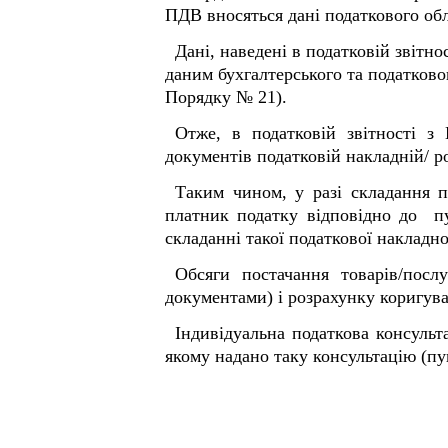
ПДВ вносяться дані податкового обл
Дані, наведені в податковій звітн
даним бухгалтерського та податковог
Порядку № 21).
Отже, в податковій звітності з
документів податковій накладній/ р
Таким чином, у разі складання по
платник податку відповідно до пу
складанні такої податкової накладно
Обсяги постачання товарів/посл
документами) і розрахунку коригува
Індивідуальна податкова консульт
якому надано таку консультацію (пун