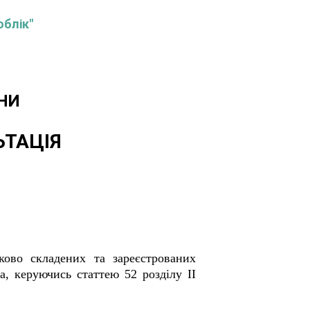
облік"
НИ
ЬТАЦІЯ
ково складених та зареєстрованих
а, керуючись статтею 52 розділу II