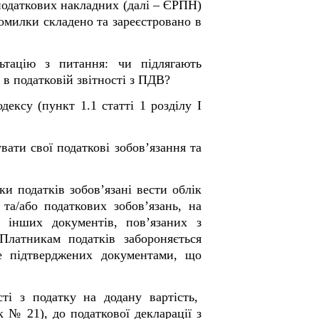
 податкових накладних (далі – ЄРПН)
помилки складено та зареєстровано в
ьтацію з питання: чи підлягають
 в податковій звітності з ПДВ?
ексу (пункт 1.1 статті 1 розділу І
вати свої податкові зобов’язання та
и податків зобов’язані вести облік
та/або податкових зобов’язань, на
і, інших документів, пов’язаних з
Платникам податків забороняється
не підтверджених документами, що
сті з податку на додану вартість,
 № 21), до податкової декларації з