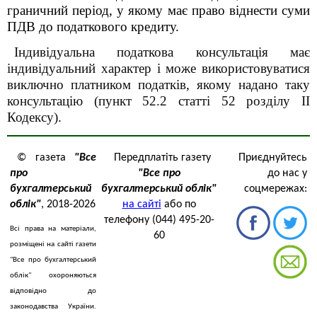
граничний період, у якому має право віднести суми
ПДВ до податкового кредиту.
Індивідуальна податкова консультація має
індивідуальний характер і може використовуватися
виключно платником податків, якому надано таку
консультацію (пункт 52.2 статті 52 розділу
II
Кодексу).
© газета
"Все
Передплатіть газету
Приєднуйтесь
про
"Все про
до нас у
бухгалтерський
бухгалтерський облік"
соцмережах:
облік"
, 2018-2026
на сайті
або по
телефону (044) 495-20-
Всі права на матеріали,
60
розміщені на сайті газети
"Все про бухгалтерський
облік" охороняються
відповідно до
законодавства України.