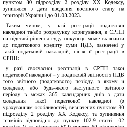
пунктом 80 підрозділу 2 розділу XX Кодексу,
зупинявся з дати введення воєнного стану на
території України і до 01.08.2023.
Таким чином, у разі реєстрації податкової
накладної та/або розрахунку коригування, в ЄРПН
на підставі рішення суду покупець може включити
до податкового кредиту суми ПДВ, зазначені у
такій податковій накладній, після її реєстрації в
ЄРПН:
у разі своєчасної реєстрації в ЄРПН такої
податкової накладної – у
податковій звітності з ПДВ
того звітного (податкового) періоду, в якому її
складено, або будь-якого наступного звітного
періоду в межах 365 календарних днів з дати
складання такої податкової накладної (з
урахуванням особливостей, визначених пунктом 80
підрозділу 2 розділу XX Кодексу, та зупинення
термінів відповідно до пункту 102.9 статті 102
розділу V та підпункту 69.9 пункту 69 підрозділу