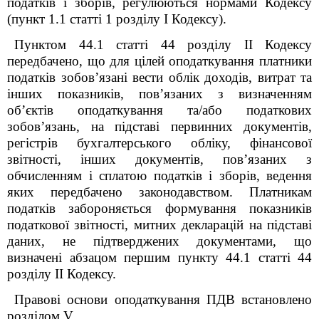
податків і зборів, регулюються нормами Кодексу
(пункт 1.1 статті 1 розділу I Кодексу).
Пунктом 44.1 статті 44 розділу II Кодексу
передбачено, що для цілей оподаткування платники
податків зобов’язані вести облік доходів, витрат та
інших показників, пов’язаних з визначенням
об’єктів оподаткування та/або податкових
зобов’язань, на підставі первинних документів,
регістрів бухгалтерського обліку, фінансової
звітності, інших документів, пов’язаних з
обчисленням і сплатою податків і зборів, ведення
яких передбачено законодавством. Платникам
податків забороняється формування показників
податкової звітності, митних декларацій на підставі
даних, не підтверджених документами, що
визначені абзацом першим пункту 44.1 статті 44
розділу II Кодексу.
Правові основи оподаткування ПДВ встановлено
розділом V,