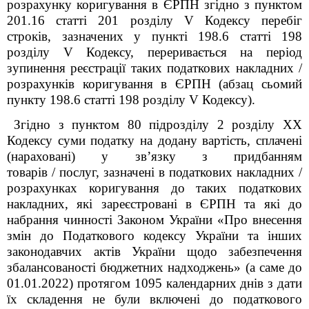
розрахунку коригування в ЄРПН згідно з пунктом
201.16 статті 201 розділу V Кодексу перебіг
строків, зазначених у пункті 198.6 статті 198
розділу V Кодексу, переривається на період
зупинення реєстрації таких податкових накладних /
розрахунків коригування в ЄРПН (абзац сьомий
пункту 198.6 статті 198 розділу V Кодексу).
Згідно з пунктом 80 підрозділу 2 розділу XX
Кодексу суми податку на додану вартість, сплачені
(нараховані) у зв’язку з придбанням
товарів / послуг, зазначені в податкових накладних /
розрахунках коригування до таких податкових
накладних, які зареєстровані в ЄРПН та які до
набрання чинності Законом України «Про внесення
змін до Податкового кодексу України та інших
законодавчих актів України щодо забезпечення
збалансованості бюджетних надходжень» (а саме до
01.01.2022) протягом 1095 календарних днів з дати
їх складення не були включені до податкового