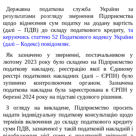
Державна податкова служба України за
результатами розгляду звернення
Підприємства
щодо віднесення сум податку на додану вартість
(далі – ПДВ) до складу податкового кредиту,
та
керуючись статтею 52 Податкового кодексу України
(далі – Кодекс) повідомляє.
Як зазначено у зверненні, постачальником у
лютому 2023 року було складено на Підприємство
податкову накладну, реєстрацію якої в Єдиному
реєстрі податкових накладних (далі – ЄРПН) було
зупинено контролюючим органом. Зазначена
податкова накладна була зареєстрована в ЄРПН у
березні 2024 року на підставі судового рішення.
З огляду на викладене, Підприємство просить
надати індивідуальну податкову консультацію щодо
термінів включення до складу податкового кредиту
суми ПДВ, зазначеної у такій податковій накладній і
відображення цієї суми у податковій звітності з