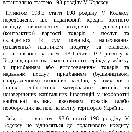
встановлено статтею 198 розділу V Кодексу.
Пунктом 198.3 статті 198 розділу V Кодексу
передбачено, що податковий кредит звітного
періоду визначається виходячи з договірної
(контрактної) вартості товарів / послуг та
складається із сум податків, нарахованих
(сплачених) платником податку за ставкою,
встановленою пунктом 193.1 статті 193 розділу V
Кодексу, протягом такого звітного періоду у зв’язку
з придбанням або виготовленням товарів та
наданням послуг, придбанням (будівництвом,
спорудженням) основних засобів, у тому числі
інших необоротних матеріальних активів та
незавершених капітальних інвестицій у необоротні
капітальні активи, ввезенням товарів та/або
необоротних активів на митну територію України.
Згідно з пунктом 198.6 статті 198 розділу V
Кодексу не відносяться до податкового кредиту
суми податку, сплаченого (нарахованого) у зв’язку з