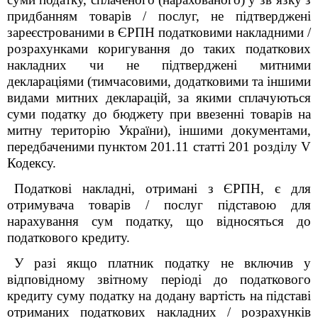
придбанням товарів / послуг, не підтверджені
зареєстрованими в ЄРПН податковими накладними /
розрахунками коригування до таких податкових
накладних чи не підтверджені митними
деклараціями (тимчасовими, додатковими та іншими
видами митних декларацій, за якими сплачуються
суми податку до бюджету при ввезенні товарів на
митну територію України), іншими документами,
передбаченими пунктом 201.11 статті 201 розділу V
Кодексу.
Податкові накладні, отримані з ЄРПН, є для
отримувача товарів / послуг підставою для
нарахування сум податку, що відносяться до
податкового кредиту.
У разі якщо платник податку не включив у
відповідному звітному періоді до податкового
кредиту суму податку на додану вартість на підставі
отриманих податкових накладних / розрахунків