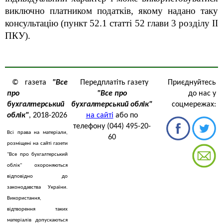
виключно платником податків, якому надано таку
консультацію (пункт 52.1 статті 52 глави 3 розділу ІІ
ПКУ).
© газета
"Все
Передплатіть газету
Приєднуйтесь
про
"Все про
до нас у
бухгалтерський
бухгалтерський облік"
соцмережах:
облік"
, 2018-2026
на сайті
або по
телефону (044) 495-20-
Всі права на матеріали,
60
розміщені на сайті газети
"Все про бухгалтерський
облік" охороняються
відповідно до
законодавства України.
Використання,
відтворення таких
матеріалів допускаються