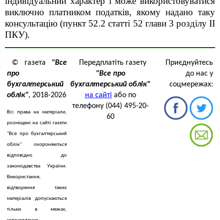
індивідуальний характер і може використовуватися
виключно платником податків, якому надано таку
консультацію (пункт 52.2 статті 52 глави 3 розділу ІІ
ПКУ).
© газета
"Все
Передплатіть газету
Приєднуйтесь
про
"Все про
до нас у
бухгалтерський
бухгалтерський облік"
соцмережах:
облік"
, 2018-2026
на сайті
або по
телефону (044) 495-20-
Всі права на матеріали,
60
розміщені на сайті газети
"Все про бухгалтерський
облік" охороняються
відповідно до
законодавства України.
Використання,
відтворення таких
матеріалів допускаються
тільки в межах,