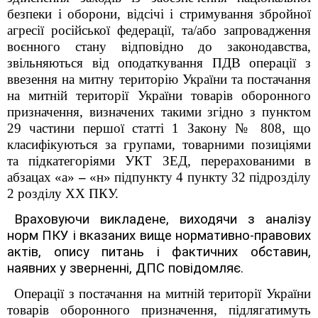
безпеки і оборони, відсічі і стримування збройної
агресії російської федерації, та/або запровадження
воєнного стану відповідно до законодавства,
звільняються від оподаткування ПДВ операції з
ввезення на митну територію України та постачання
на митній території України товарів оборонного
призначення, визначених такими згідно з пунктом
29 частини першої статті 1 Закону № 808, що
класифікуються за групами, товарними позиціями
та підкатегоріями УКТ ЗЕД, перерахованими в
абзацах «а»
–
«н»
підпункту 4 пункту 32
підрозділу
2 розділу XX ПКУ.
Враховуючи викладене, виходячи з аналізу
норм ПКУ і вказаних вище нормативно-правових
актів, опису питань і фактичних обставин,
наявних у зверненні, ДПС повідомляє.
Операції з постачання на митній території України
товарів оборонного призначення, підлягатимуть