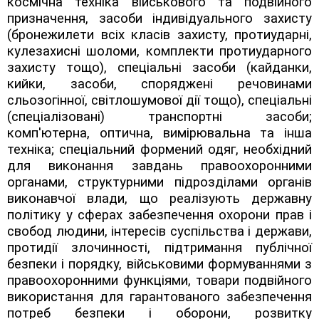
космічна техніка військового та подвійного
призначення, засоби індивідуального захисту
(бронежилети всіх класів захисту, протиударні,
кулезахисні шоломи, комплекти протиударного
захисту тощо), спеціальні засоби (кайданки,
кийки, засоби, споряджені речовинами
сльозогінної, світлошумової дії тощо), спеціальні
(спеціалізовані) транспортні засоби;
комп'ютерна, оптична, вимірювальна та інша
техніка; спеціальний формений одяг, необхідний
для виконання завдань правоохоронними
органами, структурними підрозділами органів
виконавчої влади, що реалізують державну
політику у сферах забезпечення охорони прав і
свобод людини, інтересів суспільства і держави,
протидії злочинності, підтримання публічної
безпеки і порядку, військовими формуваннями з
правоохоронними функціями, товари подвійного
використання для гарантованого забезпечення
потреб безпеки і оборони, розвитку