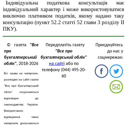
Індивідуальна податкова консультація має
індивідуальний характер і може використовуватися
виключно платником податків, якому надано таку
консультацію (пункт 52.2 статті 52 глави 3 розділу ІІ
ПКУ).
© газета
"Все
Передплатіть газету
Приєднуйтесь
про
"Все про
до нас у
бухгалтерський
бухгалтерський облік"
соцмережах:
облік"
, 2018-2026
на сайті
або по
телефону (044) 495-20-
Всі права на матеріали,
60
розміщені на сайті газети
"Все про бухгалтерський
облік" охороняються
відповідно до
законодавства України.
Використання,
відтворення таких
матеріалів допускаються