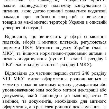
надати індивідуальну податкову консультацію з
питання, якою датою повинні складатися податкові
накладні при здійсненні операцій з вивезення
товарів за межі митної території України в описаній
у зверненні ситуації.
Відносини, що виникають у сфері справляння
податків, зборів і митних платежів, регулюються
нормами ПКУ, Митного кодексу України (далі –
МКУ) та іншими нормативно-правовими актами з
питань оподаткування (пункт 1.1 статті 1 розділу І
ПКУ і частина друга статті 1 розділу І МКУ).
Відповідно до частини першої статті 248 розділу
V
ІІІ МКУ митне оформлення розпочинається з
моменту подання митному органу декларантом або
уповноваженою ним особою митної декларації або
документа, який відповідно до законодавства її
замінює, та документів, необхідних для митного
оформлення, а в разі електронного декларування – з