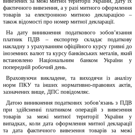
вивезених за межі митної території України, дату їх
фактичного вивезення, а у разі митного оформлення
товарів за електронною митною декларацією –
також відомості про номер митної декларації.
На дату виникнення податкового зобов’язання
платник ПДВ – експортер складає податкову
накладну з урахуванням офіційного курсу гривні до
іноземних валют та курсу банківських металів, який
встановлено Національним банком України у
попередній робочий день.
Враховуючи викладене, та виходячи із аналізу
норм ПКУ та інших нормативно-правових актів,
зазначених вище, ДПС повідомляє.
Датою виникнення податкових зобов’язань з ПДВ
при здійсненні платником операцій з вивезення
товарів за межі митної території України у
випадках, коли дата оформлення митної декларації
та дата фактичного вивезення товарів за межі