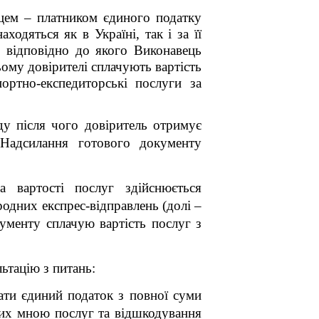
цем – платником єдиного податку
аходяться як в Україні, так i за її
 відповідно до якого Виконавець
цьому довірителі сплачують вартість
ортно-експедиторські послуги за
ду після чого довіритель отримує
Надсилання готового документу
а вартості послуг здійснюється
родних експрес-відправлень (долі –
ументу сплачую вартість послуг з
ьтацію з питань:
вати єдиний податок з повної суми
них мною послуг та відшкодування