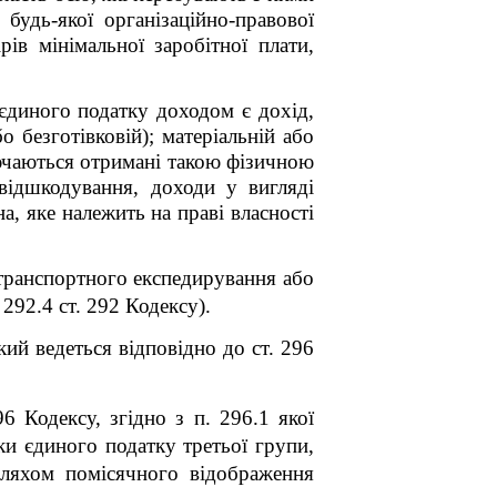
удь-якої організаційно-правової
в мінімальної заробітної плати,
 єдиного податку доходом є дохід,
 безготівковій); матеріальній або
лючаються отримані такою фізичною
 відшкодування, доходи у вигляді
, яке належить на праві власності
 транспортного експедирування або
292.4 ст. 292 Кодексу).
кий ведеться відповідно до ст. 296
6 Кодексу, згідно з п. 296.1 якої
ки єдиного податку третьої групи,
шляхом помісячного відображення