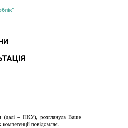
облік"
НИ
ЬТАЦІЯ
и (далі – ПКУ), розглянула Ваше
 компетенції повідомляє.