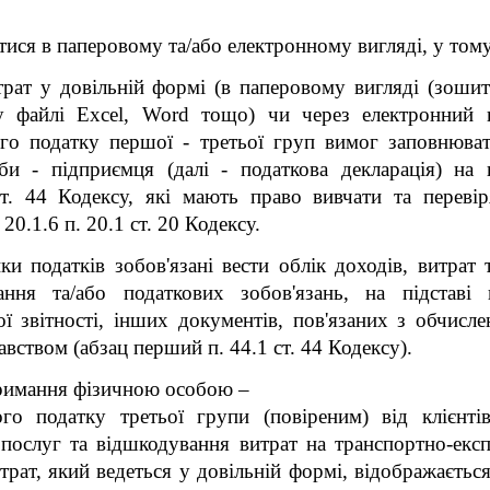
тися в паперовому та/або електронному вигляді, у тому
итрат у довільній формі (в паперовому вигляді (зоши
 у файлі Excel, Word тощо) чи через електронний к
го податку першої - третьої груп вимог заповнюват
би - підприємця (далі - податкова декларація) на 
ст. 44 Кодексу, які мають право вивчати та переві
20.1.6 п. 20.1 ст. 20 Кодексу.
и податків зобов'язані вести облік доходів, витрат 
ання та/або податкових зобов'язань, на підставі 
ої звітності, інших документів, пов'язаних з обчисле
вством (абзац перший п. 44.1 ст. 44 Кодексу).
тримання фізичною особою –
о податку третьої групи (повіреним) від клієнтів
 послуг та відшкодування витрат на транспортно-екс
трат, який ведеться у довільній формі, відображаєтьс