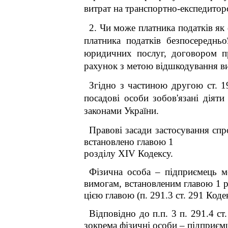
витрат на транспортно-експедитор
2. Чи може платника податків як
платника податків безпосереднь
юридичних послуг, договором п
рахунок з метою відшкодування ви
Згідно з частиною другою ст. 1
посадові особи зобов'язані діят
законами України.
Правові засади застосування спр
встановлено главою 1
розділу XIV Кодексу.
Фізична особа – підприємець м
вимогам, встановленим главою 1 р
цією главою (п. 291.3 ст. 291 Коде
Відповідно до п.п. 3 п. 291.4 ст
зокрема фізичні особи – підприємц