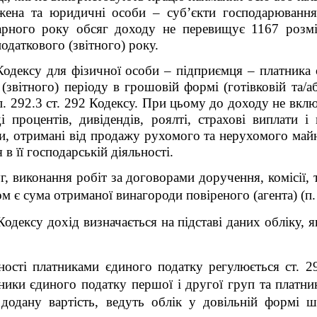
жена та юридичні особи – суб’єкти господарювання б
рного року обсяг доходу не перевищує 1167 розмірі
одаткового (звітного) року.
2 Кодексу для фізичної особи – підприємця – платника
звітного) періоду в грошовій формі (готівковій та/або
 п. 292.3 ст. 292 Кодексу. При цьому до доходу не вк
 процентів, дивідендів, роялті, страхові виплати і
и, отримані від продажу рухомого та нерухомого майна
 в її господарській діяльності.
уг, виконання робіт за договорами доручення, комісії,
 є сума отриманої винагороди повіреного (агента) (п. 
Кодексу дохід визначається на підставі даних обліку, я
ності платниками єдиного податку регулюється ст. 29
ники єдиного податку першої і другої груп та платни
 додану вартість, ведуть облік у довільній формі 