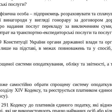
ські послуги?
 фізична особа – підприємець розраховувати та сплачу
ої винагороди у вигляді гонорару за договором д
ро надання послуг перекладу за виключенням суми,
трат на транспортно-експедиторські послуги та послуг
9 Конституції України органи державної влади та орг
и лише на підставі, в межах повноважень та у спосіб
ощеної системи оподаткування, обліку та звітності, а
оже самостійно обрати спрощену систему оподаткува
озділу XIV Кодексу, та реєструється платником єдино
ксу).
. 291 Кодексу до платників єдиного податку, які відно
і, які не використовують працю найманих осіб або кіль