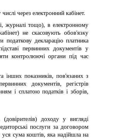
 числі через електронний кабінет.
ті, журналі тощо), в електронному
абінет) не скасовують обов'язку
и податкову декларацію платника
підставі первинних документів у
ряти контролюючі органи під час
та інших показників, пов'язаних з
первинних документів, регістрів
нням і сплатою податків і зборів,
 (довірителів) доходу у вигляді
педиторські послуги за договором
я уся сума коштів, яка надійшла на