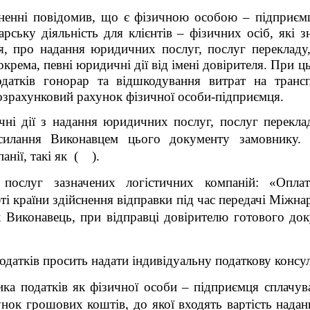
рненні повідомив, що є фізичною особою – підприєм
арську діяльність для клієнтів
–
фізичних ociб, які зн
, про надання юридичних послуг, послуг перекладу,
окрема, певні юридичні дії від iмeнi довірителя. При 
одатків гонорар та відшкодування витрат на трансп
озрахунковий рахунок фізичної особи-підприємця.
ні дiї з надання юридичних послуг, послуг перекла
силання Виконавцем цього документу замовнику. 
анії, такі як
(
).
ослуг зазначених логістичних компаній: «Оплат
і країни здійснення відправки під час передачі Міжна
к Виконавець, при відправці довірителю готового док
одатків просить надати індивідуальну
податкову консул
ника податків як фізичної особи – підприємця сплачу
нок грошових коштів, до якої входять вартість нада