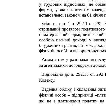
у трудових відносинах, не обме
форми, у яких протягом календа
встановленої законом на 01 січня п
Згідно з п.п. 1 п. 292.1 ст. 29
отриманий протягом податкового (
нематеріальній формі, визначеній
особою пасивні доходи у вигляді
бюджетних грантів, а також доход
фізичній особі та використовується
Разом з тим у разі надання посл
за агентськими договорами доходом
Відповідно до п. 292.13 ст. 292 
Кодексу.
Ведення обліку і складання звіт
фізичні особи – підприємці –плат
які не є платниками податку на