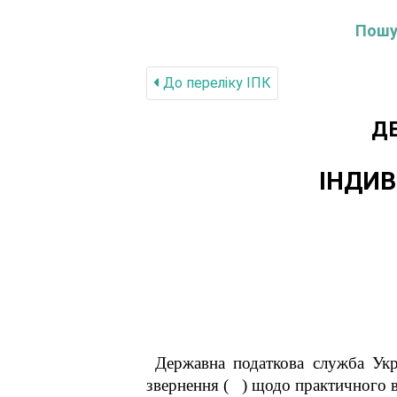
Пошук
До переліку IПК
Д
ІНДИВ
Державна податкова служба Укр
звернення
(
)
щодо практичного в