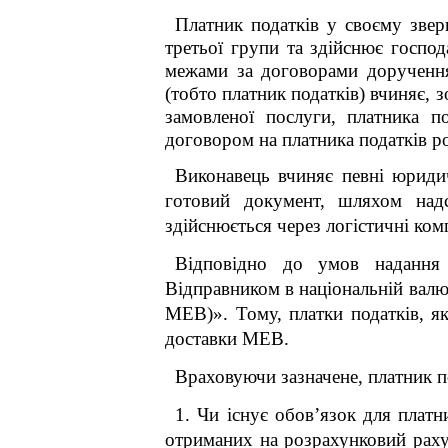
Платник податків у своєму зве
третьої групи
та
здійснює господ
межами за договорами доручення
(тобто платник податків) вчиняє, з
замовленої послуги, платника п
договором на платника податків р
Виконавець вчиняє певні юридич
готовий документ, шляхом над
здійснюється через логістичні комп
Відповідно до умов надання п
Відправником в національній валют
МЕВ)». Тому, платки податків, я
доставки МЕВ.
Враховуючи зазначене, платник п
1. Чи існує обов’язок для плат
отриманих на розрахунковий раху