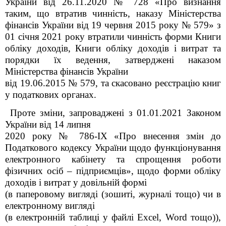
України від 26.11.2020 № 728 «Про визнання
таким, що втратив чинність, наказу Міністерства
фінансів України від 19 червня 2015 року № 579» з
01 січня 2021 року втратили чинність форми Книги
обліку доходів, Книги обліку доходів і витрат та
порядки їх ведення, затверджені наказом
Міністерства фінансів України
від 19.06.2015 № 579, та скасовано реєстрацію книг
у податкових органах.
Проте зміни, запроваджені з 01.01.2021 Законом
України від 14 липня
2020 року № 786-IX «Про внесення змін до
Податкового кодексу України щодо функціонування
електронного кабінету та спрощення роботи
фізичних осіб – підприємців», щодо форми обліку
доходів і витрат у довільній формі
(в паперовому вигляді (зошиті, журналі тощо) чи в
електронному вигляді
(в електронній таблиці у файлі Excel, Word тощо)),