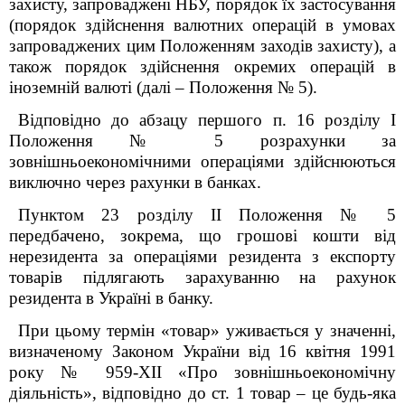
захисту, запроваджені НБУ, порядок їх застосування
(порядок здійснення валютних операцій в умовах
запроваджених цим Положенням заходів захисту), а
також порядок здійснення окремих операцій в
іноземній валюті (далі – Положення № 5).
Відповідно до абзацу першого п. 16 розділу I
Положення № 5 розрахунки за
зовнішньоекономічними операціями здійснюються
виключно через рахунки в банках.
Пунктом 23 розділу I
I
Положення № 5
передбачено, зокрема, що грошові кошти від
нерезидента за операціями резидента з експорту
товарів підлягають зарахуванню на рахунок
резидента в Україні в банку.
При цьому термін «товар» уживається у значенні,
визначеному Законом України від 16 квітня 1991
року № 959-XII «Про зовнішньоекономічну
діяльність», відповідно до ст. 1 товар – це будь-яка