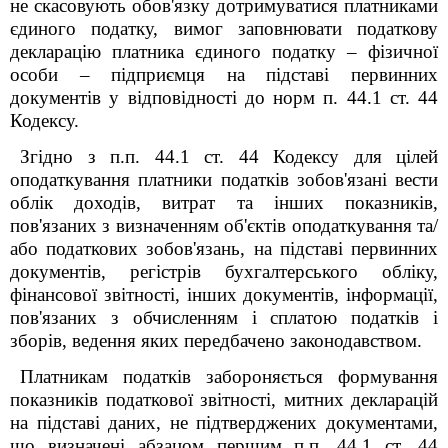
не скасовують обов'язку дотримуватися платниками
єдиного податку, вимог заповнювати податкову
декларацію платника єдиного податку – фізичної
особи – підприємця на підставі первинних
документів у відповідності до норм п. 44.1 ст. 44
Кодексу.
Згідно з п.п. 44.1 ст. 44 Кодексу для цілей
оподаткування платники податків зобов'язані вести
облік доходів, витрат та інших показників,
пов'язаних з визначенням об'єктів оподаткування та/
або податкових зобов'язань, на підставі первинних
документів, регістрів бухгалтерського обліку,
фінансової звітності, інших документів, інформації,
пов'язаних з обчисленням і сплатою податків і
зборів, ведення яких передбачено законодавством.
Платникам податків забороняється формування
показників податкової звітності, митних декларацій
на підставі даних, не підтверджених документами,
що визначені абзацом першим п.п. 44.1 ст. 44