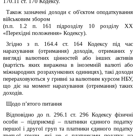
170.11 ст. 170 Кодексу.
Також зазначені доходи є об'єктом оподаткування
військовим збором
(п.п. 1.2 п. 16
1
підрозділу 10 розділу XX
«Перехідні положення» Кодексу).
Згідно з п. 164.4 ст. 164 Кодексу під час
нарахування (отримання) доходів, отриманих у
вигляді валютних цінностей або інших активів
(вартість яких виражена в іноземній валюті або
міжнародних розрахункових одиницях), такі доходи
перераховуються у гривні за валютним курсом НБУ,
що діє на момент нарахування (отримання) таких
доходів.
Щодо п’ятого питання
Відповідно до п. 296.1 ст. 296 Кодексу фізичні
особи – підприємці – платники єдиного податку
першої і другої груп та платники єдиного податку
третьої групи, які не є платниками податку на