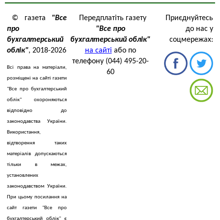
© газета
"Все
Передплатіть газету
Приєднуйтесь
про
"Все про
до нас у
бухгалтерський
бухгалтерський облік"
соцмережах:
облік"
, 2018-2026
на сайті
або по
телефону (044) 495-20-
Всі права на матеріали,
60
розміщені на сайті газети
"Все про бухгалтерський
облік" охороняються
відповідно до
законодавства України.
Використання,
відтворення таких
матеріалів допускаються
тільки в межах,
установлених
законодавством України.
При цьому посилання на
сайт газети "Все про
бухгалтерський облік" є