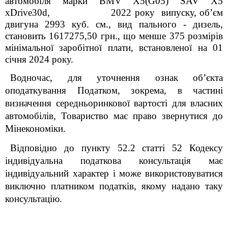
автомобіля марки
BMV
Х5(
G
05)
SAV X5
xDrive30d
,
2022 року випуску, об’єм
двигуна
2993
куб. см., вид пального - дизель,
становить
1617275,50
грн., що менше 375 розмірів
мінімальної заробітної плати, встановленої на 01
січня 2024 року.
Водночас, для уточнення ознак об’єкта
оподаткування Податком, зокрема, в частині
визначення середньоринкової вартості для власних
автомобілів, Товариство має право звернутися до
Мінекономіки.
Відповідно до пункту 52.2 статті 52 Кодексу
індивідуальна податкова консультація має
індивідуальний характер і може використовуватися
виключно платником податків, якому надано таку
консультацію.