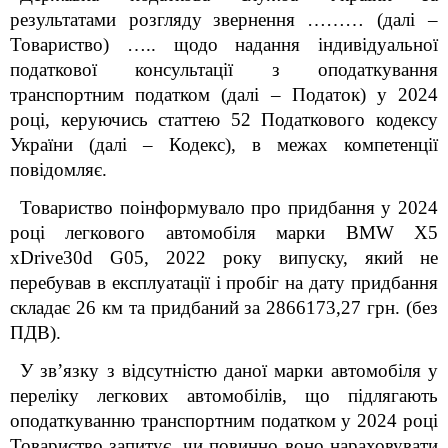
результатами розгляду
звернення ……… (далі –
Товариство) ….. щодо надання індивідуальної
податкової консультації з оподаткування
транспортним податком (далі – Податок) у 2024
році, керуючись статтею 52 Податкового кодексу
України (далі – Кодекс), в межах компетенції
повідомляє.
Товариство поінформувало про придбання у 2024
році легкового автомобіля марки ВМ
W X
5
х
Drive
30
d G
05, 2022 року випуску, який не
перебував в експлуатації і пробіг на дату придбання
складає 26 км та придбаний за 2866173,27 грн. (без
ПДВ).
У зв’язку з відсутністю даної марки автомобіля у
переліку легкових автомобілів, що підлягають
оподаткуванню транспортним податком у 2024 році
Товариство запитує, чи повинно воно нараховувати