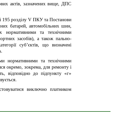
ових актів, зазначених вище, ДПС
ті 195 розділу V ПКУ та Постанови
рних батарей, автомобільних шин,
их нормативними та технічними
ортних засобів), а також пально-
тегорії суб’єктів, що визначені
.
ими нормативними та технічними
ся окремо, зокрема, для ремонту і
ть, відповідно до підпункту «г»
вується.
истовуватися виключно платником