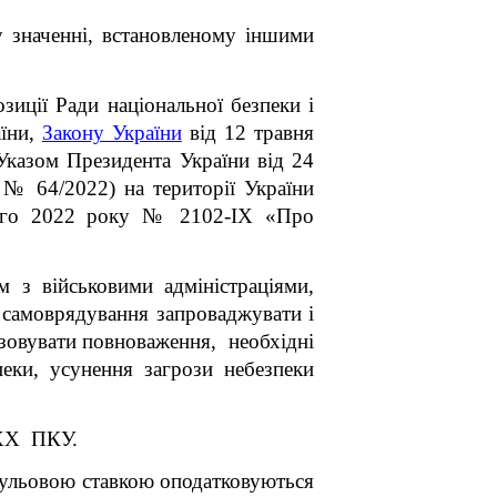
у значенні, встановленому іншими
озиції Ради національної безпеки і
аїни,
Закону України
від 12 травня
Указом Президента України від 24
№ 64/2022) на території України
того 2022 року № 2102-IX «Про
 з військовими адміністраціями,
 самоврядування запроваджувати і
ізовувати повноваження, необхідні
пеки, усунення загрози небезпеки
 ХХ ПКУ.
нульовою ставкою оподатковуються