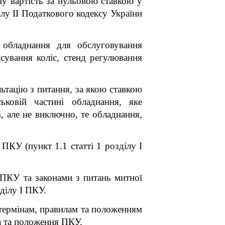
у вартість за нульовою ставкою у
ілу ІІ Податкового кодексу України
і обладнання для обслуговування
нсування коліс, стенд регулювання
ьтацію з питання, за якою ставкою
ьковій частині обладнання, яке
, але не виключно, те обладнання,
ПКУ (пункт 1.1 статті 1 розділу І
 ПКУ та законами з питань митної
ділу І ПКУ.
 термінам, правилам та положенням
а та положення ПКУ.