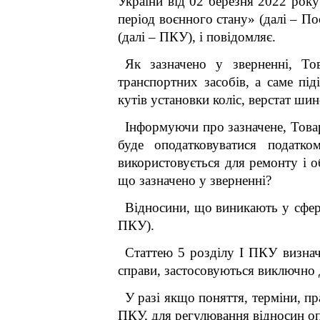
України від 02 березня 2022 рок
період воєнного стану» (далі – П
(далі – ПКУ), і повідомляє.
Як зазначено у зверненні, Тов
транспортних засобів, а саме під
кутів установки коліс, верстат ш
Інформуючи про зазначене, Товар
буде оподатковуватися податко
використовується для ремонту і о
що зазначено у зверненні?
Відносини, що
виникають у сфер
ПКУ).
Статтею 5 розділу І ПКУ визнач
справи, застосовуються виключно 
У разі якщо поняття, терміни, п
ПКУ, для регулювання відносин оп