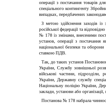
операції з постачання товарів дл
спеціального контингенту Збройни
випадках, передбачених законодав
З метою здійснення заходів із 
російської федерації та відповідн
№ 178
із змінами, внесеними пос
установ, операції з постачання 
національної безпеки та оборони 
ставкою ПДВ.
Так, до таких установ Постанов
України, Службу зовнішньої розві
військові частини, підрозділи,
України, Державну службу спеціал
Національну поліцію України, Дер
заклади, установи або організаці
Постанова № 178 набрала чинності