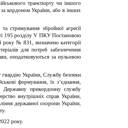
 військового транспорту чи іншого
 за кордоном України, або в інших
і та стримування збройної агресії
атті 195 розділу V ПКУ
Постановою
4 року № 831, визначено категорії
теріалів для потреб забезпечення
жави, оподатковуються за нульовою
у гвардію України, Службу безпеки
йськові формування, їх з’єднання,
ни, Державну прикордонну службу
терство внутрішніх справ України,
вління державної охорони України,
ту.
2022 року.