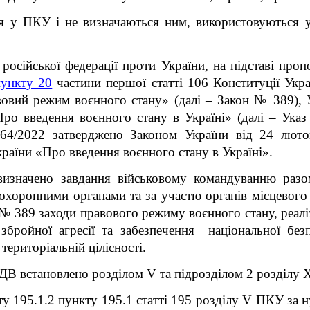
ся у ПКУ і не визначаються ним, використовуються 
російської федерації проти України, на підставі проп
пункту 20
частини першої статті 106 Конституції Укр
овий режим воєнного стану
» (далі – Закон № 389), 
о введення воєнного стану в Україні» (далі – Указ 
 64/2022 затверджено Законом України від 24 лю
раїни «Про введення воєнного стану в Україні».
изначено завдання
військовому командуванню разом
оохоронними органами та за участю органів місцевого
№ 389 заходи правового режиму воєнного стану, реал
і збройної агресії та забезпечення національної без
 територіальній цілісності.
ДВ встановлено розділом V та підрозділом 2 розділу
ту 195.1.2 пункту 195.1 статті 195 розділу V ПКУ
за 