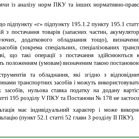
дячи із аналізу норм ПКУ та інших нормативно-прав
до підпункту «г» підпункту 195.1.2 пункту 195.1 стат
й з постачання товарів (запасних частин, акумулято
уючих, додаткового обладнання тощо), визначен
асобів (зокрема спеціальних, спеціалізованих трансп
ві, що такі операції з постачання здійснюються ка
ть положенням (умовам) визначеним такою постановою
трументів та обладнання, які згідно з відповідн
инами транспортних засобів і можуть використовувати
х засобів,
нульова ставка податку на додану вартіс
атті 195 розділу
V
ПКУ та Постанови № 178 не застосо
льтація має індивідуальний характер і може викор
ьтацію (пункт 52.1 статті 52 глави 3 розділу ІІ ПКУ).