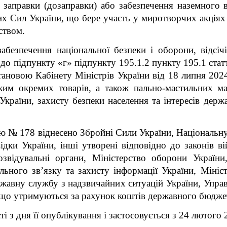
я заправки (дозаправки) або забезпечення наземного
х Сил України, що бере участь у миротворчих акціях
ством.
забезпечення національної безпеки і оборони, відсіч
о до підпункту «г» підпункту 195.1.2 пункту 195.1 ст
тановою Кабінету Міністрів України від 18 липня 202
яким окремих товарів, а також пально-мастильних ма
України, захисту безпеки населення та інтересів дер
ою № 178 віднесено Збройні Сили України, Національн
дки України, інші утворені відповідно до законів ві
 розвідувальні органи, Міністерство оборони Украї
ьного зв’язку та захисту інформації України, Мініс
жавну службу з надзвичайних ситуацій України, Упра
ї, що утримуються за рахунок коштів державного бюдже
 з дня її опублікування і застосовується з 24 лютого 