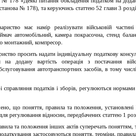
у № 178 «Деякі питання обкладення податком на додан
останова № 178)
, та керуючись статтею 52 глави 3 розд
ариство має намір реалізувати військовій частин
іймач автомобільний, камера покрасочна, стенд бала
ино монтажний, компресор.
иство просить надати індивідуальну податкову консул
м на додану вартість операція з постачання війс
бслуговування автотранспортних засобів, в тому числі
і справляння податків і зборів, регулюються нормами 
ено, що поняття, правила та положення, установлені
для регулювання відносин, передбачених статтею 1 роз
равила та положення інших актів суперечать поняттям,
одаткування застосовуються поняття, терміни, правил