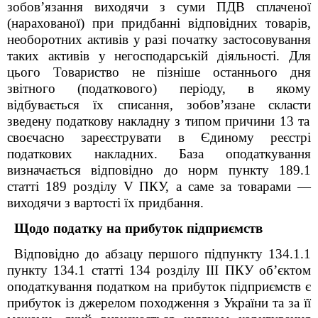
зобов’язання виходячи з суми ПДВ сплаченої
(нарахованої) при придбанні відповідних товарів,
необоротних активів у разі початку застосовування
таких активів у негосподарській діяльності.
Для
цього Товариство не пізніше останнього дня
звітного (податкового)
періоду
, в якому
відбувається їх списання
,
зобов’язане скласти
зведену
податкову накладну
з типом причини 13 та
своєчасно
за
реєструвати в Єдиному реєстрі
податкових накладних. База оподаткування
визначається відповідно до норм п
ункту
189.1
статті 189 розділу
V
ПКУ, а саме за товарами —
виходячи з вартості їх придбання.
Щодо податку на прибуток підприємств
Відповідно до абзацу першого п
ідпункту
134.1.1
п
ункту
134.1 ст
атті
134
розділу ІІІ ПКУ
об’єктом
оподаткування податком на прибуток підприємств є
прибуток із джерелом походження з України та за її