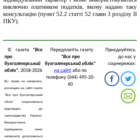
виключно платником податків, якому надано таку
консультацію (пункт 52.2 статті 52 глави 3 роздiлу II
ПКУ).
© газета
"Все
Передплатіть газету
Приєднуйтесь
про
"Все про
до нас у
бухгалтерський
бухгалтерський облік"
соцмережах:
облік"
, 2018-2026
на сайті
або по
телефону (044) 495-20-
Всі права на матеріали,
60
розміщені на сайті газети
"Все про бухгалтерський
облік" охороняються
відповідно до
законодавства України.
Використання,
відтворення таких
матеріалів допускаються