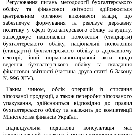
Регулювання питань методології бухгалтерського
обліку та фінансової звітності здійснюється
центральним органом виконавчої влади, що
забезпечує формування та реалізує державну
політику у сфері бухгалтерського обліку та аудиту,
затверджує національні положення (стандарти)
бухгалтерського обліку, національні положення
(стандарти) бухгалтерського обліку в державному
секторі, інші нормативно-правові акти щодо
ведення бухгалтерського обліку та складання
фінансової звітності (частина друга ст
атті
6 Закону
№ 996-XIV
).
Таким чином, облік операцій із
списання
зіпсованої продукції, а також переробки зіпсованого
упакування,
здійснюється відповідно до правил
бухгалтерського обліку та належить до компетенції
Міністерства фінансів України.
Індивідуальна податкова консультація має
індивідуальний характер і може використовуватися