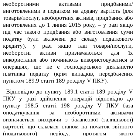
необоротними активами придбаними/
виготовленими з податком на додану вартість (для
товарів/послуг, необоротних активів, придбаних або
виготовлених до 1 липня 2015 року, – у разі якщо
під час такого придбання або виготовлення суми
податку були включені до складу податкового
кредиту), у разі якщо такі товари/послуги,
необоротні активи призначаються для їх
використання або починають використовуватися в
операціях, що не є господарською діяльністю
платника податку (крім випадків, передбачених
пунктом 189.9 статті 189 розділу V ПКУ).
Відповідно до пункту 189.1 статті 189 розділу V
ПКУ у разі здійснення операцій відповідно до
пункту 198.5 статті 198 розділу V ПКУ база
оподаткування за необоротними активами
визначається виходячи з балансової (залишкової)
вартості, що склалася станом на початок звітного
(податкового) періоду, протягом якого