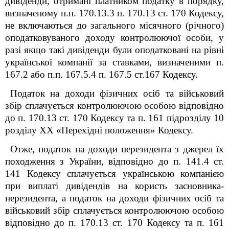
дивіденди, отримані платником податку в порядку,
визначеному п.п. 170.13.3 п. 170.13 ст. 170 Кодексу,
не включаються до загального місячного (річного)
оподатковуваного доходу контролюючої особи, у
разі якщо такі дивіденди були оподатковані на рівні
української компанії за ставками, визначеними п.
167.2 або п.п. 167.5.4 п. 167.5 ст.167 Кодексу.
Податок на доходи фізичних осіб та військовий
збір сплачується контролюючою особою відповідно
до п. 170.13 ст. 170 Кодексу та
п. 16
1
підрозділу 10
розділу XX «Перехідні положення» Кодексу
.
Отже, податок на доходи нерезидента з джерел їх
походження з України, відповідно до п. 141.4 ст.
141 Кодексу сплачується українською компанією
при виплаті дивідендів на користь засновника-
нерезидента, а податок на доходи фізичних осіб та
військовий збір сплачується контролюючою особою
відповідно до п. 170.13 ст. 170 Кодексу та
п. 16
1