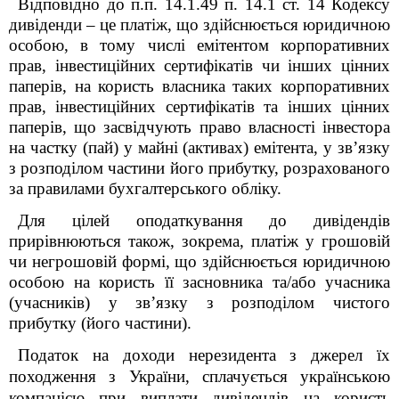
Відповідно до
п.п.
14.1.49 п. 14.1 ст. 14 Кодексу
дивіденди – це платіж, що здійснюється юридичною
особою, в тому числі емітентом корпоративних
прав, інвестиційних сертифікатів чи інших цінних
паперів, на користь власника таких корпоративних
прав, інвестиційних сертифікатів та інших цінних
паперів, що засвідчують право власності інвестора
на частку (пай) у майні (активах) емітента, у зв’язку
з розподілом частини його прибутку, розрахованого
за правилами бухгалтерського обліку.
Для цілей оподаткування до дивідендів
прирівнюються також, зокрема, платіж у грошовій
чи негрошовій формі, що здійснюється юридичною
особою на користь її засновника та/або учасника
(учасників) у зв’язку з розподілом чистого
прибутку (його частини).
Податок на доходи нерезидента з джерел їх
походження з України, сплачується українською
компанією при виплати дивідендів на користь