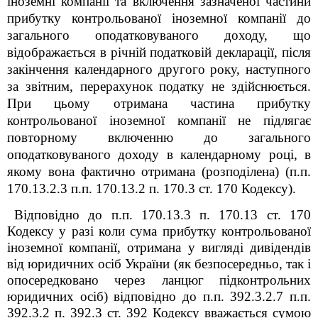
іноземні компанії та включення зазначеної частини
прибутку контрольованої іноземної компанії до
загального оподатковуваного доходу, що
відображається в річній податковій декларації, після
закінчення календарного другого року, наступного
за звітним, перерахунок податку не здійснюється.
При цьому отримана частина прибутку
контрольованої іноземної компанії не підлягає
повторному включенню до загального
оподатковуваного доходу в календарному році, в
якому вона фактично отримана (розподілена) (п.п.
170.13.2.3 п.п. 170.13.2 п. 170.3 ст. 170 Кодексу).
Відповідно до
п.п.
170.13.3 п. 170.13 ст. 170
Кодексу у разі коли сума прибутку контрольованої
іноземної компанії, отримана у вигляді дивідендів
від юридичних осіб України (як безпосередньо, так і
опосередковано через ланцюг підконтрольних
юридичних осіб) відповідно до
п.п.
39
2
.3.2.7
п.п.
39
2
.3.2 п. 39
2
.3 ст. 39
2
Кодексу вважається сумою