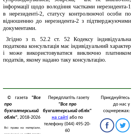
інформації щодо володіння частками нерезидента-1
в нерезиденті-2, статусу контролюючої особи по
відношенню до нерезидента-2 з підтверджуючими
документами.
Згідно з п. 52.2 ст. 52 Кодексу індивідуальна
податкова консультація має індивідуальний характер
і може використовуватися виключно платником
податків, якому надано таку консультацію.
© газета
"Все
Передплатіть газету
Приєднуйтесь
про
"Все про
до нас у
бухгалтерський
бухгалтерський облік"
соцмережах:
облік"
, 2018-2026
на сайті
або по
телефону (044) 495-20-
Всі права на матеріали,
60