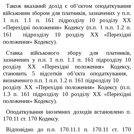
Також вказаний дохід є об’єктом оподаткування
військовим збором для платників, зазначених у п.п.
1 п.п. 1.1 п. 16
1
підрозділу 10 розділу XX
«Перехідні положення»
Кодексу
(п.п. 1 п.п. 1.2 п.
16
1
підрозділу 10 розділу XX «Перехідні
положення»
Кодексу
).
Ставка військового збору для платників,
зазначених у п.п. 1 п.п. 1.1 п. 16
1
підрозділу 10
розділу XX «Перехідні положення»
Кодексу
,
становить 5 відсотків об’єкта оподаткування,
визначеного п.п. 1 п.п. 1.2 п. 16
1
підрозділу 10
розділу XX «Перехідні положення»
Кодексу
(п.п.
1.3 п. 16
1
підрозділу 10 розділу XX «Перехідні
положення»
Кодексу
).
Оподаткування іноземних доходів встановлено п.
170.11 ст. 170 Кодексу.
Відповідно до
п.п.
170.11.1 п. 170.11 ст. 170