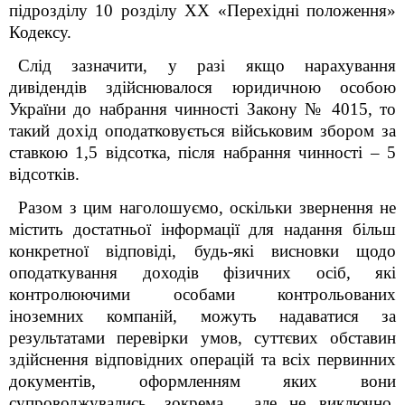
підрозділу 10 розділу XX «Перехідні положення»
Кодексу
.
Слід зазначити, у разі якщо нарахування
дивідендів здійснювалося юридичною особою
України до набрання чинності Закону № 4015, то
такий дохід оподатковується військовим збором за
ставкою 1,5 відсотка, після набрання чинності – 5
відсотків.
Разом з цим наголошуємо, оскільки звернення не
містить достатньої інформації для надання більш
конкретної відповіді, будь-які висновки щодо
оподаткування доходів фізичних осіб, які
контролюючими особами
контрольованих
іноземних компаній,
можуть надаватися за
результатами перевірки умов, суттєвих обставин
здійснення відповідних операцій та всіх первинних
документів, оформленням яких вони
супроводжувались, зокрема,
але не виключно,