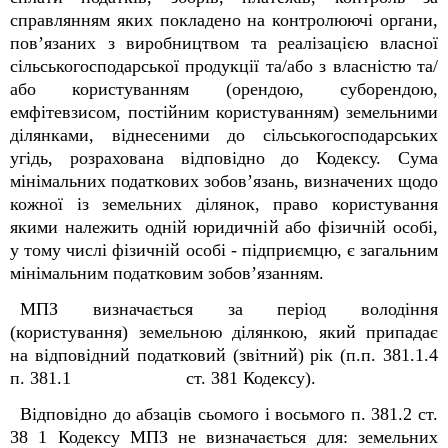
справлянням яких покладено на контролюючі органи,
пов’язаних з виробництвом та реалізацією власної
сільськогосподарської продукції та/або з власністю та/
або користуванням (орендою, суборендою,
емфітевзисом, постійним користуванням) земельними
ділянками, віднесеними до сільськогосподарських
угідь, розрахована відповідно до Кодексу. Сума
мінімальних податкових зобов’язань, визначених щодо
кожної із земельних ділянок, право користування
якими належить одній юридичній або фізичній особі,
у тому числі фізичній особі - підприємцю, є загальним
мінімальним податковим зобов’язанням.
МПЗ визначається за період володіння
(користування) земельною ділянкою, який припадає
на відповідний податковий (звітний) рік (п.п. 38
1
.1.4
п. 38
1
.1 ст. 38
1
Кодексу).
Відповідно до абзаців сьомого і восьмого п. 38
1
.2 ст.
38
1
Кодексу МПЗ не визначається для: земельних