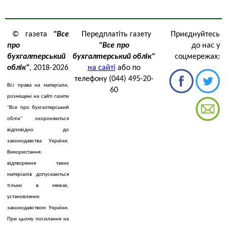
© газета
"Все
Передплатіть газету
Приєднуйтесь
про
"Все про
до нас у
бухгалтерський
бухгалтерський облік"
соцмережах:
облік"
, 2018-2026
на сайті
або по
телефону (044) 495-20-
Всі права на матеріали,
60
розміщені на сайті газети
"Все про бухгалтерський
облік" охороняються
відповідно до
законодавства України.
Використання,
відтворення таких
матеріалів допускаються
тільки в межах,
установлених
законодавством України.
При цьому посилання на