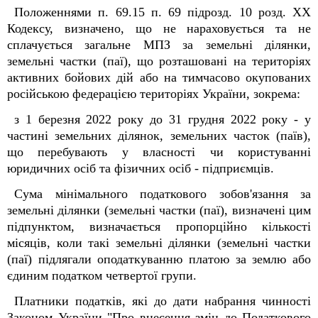
Положеннями п. 69.15 п. 69 підрозд. 10 розд. XX
Кодексу, визначено, що не нараховується та не
сплачується загальне МПЗ за земельні ділянки,
земельні частки (паї), що розташовані на територіях
активних бойових дій або на тимчасово окупованих
російською федерацією територіях України, зокрема:
з 1 березня 2022 року до 31 грудня 2022 року - у
частині земельних ділянок, земельних часток (паїв),
що перебувають у власності чи користуванні
юридичних осіб та фізичних осіб - підприємців.
Сума мінімального податкового зобов'язання за
земельні ділянки (земельні частки (паї), визначені цим
підпунктом, визначається пропорційно кількості
місяців, коли такі земельні ділянки (земельні частки
(паї) підлягали оподаткуванню платою за землю або
єдиним податком четвертої групи.
Платники податків, які до дати набрання чинності
Законом України "Про внесення змін до Податкового