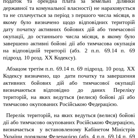
податок та орендна плата за земельні ділянки
державної та комунальної власності) не нараховується
та не сплачується за період з першого числа місяця, в
якому було визначено щодо відповідних територій
дату початку активних бойових дій або тимчасової
окупації, до останнього числа місяця, в якому було
завершено активні бойові дії або тимчасова окупація
на відповідній території (абз. 2 п.п. 69.14 п. 69
підрозд. 10 розд. XX Кодексу).
Абзацом третім п.п. 69.14 п. 69 підрозд. 10 розд. XX
Кодексу визначено, що дати початку та завершення
активних бойових дій або тимчасової окупації
визначаються відповідно до даних Переліку
територій, на яких ведуться (велися) бойові дії або
тимчасово окупованих Російською Федерацією.
Перелік територій, на яких ведуться (велися) бойові
дії або тимчасово окупованих Російською Федерацією,
визначається у встановленому Кабінетом Міністрів
України порядком Федерацією (абз. 4 п.п. 69.14 п. 69