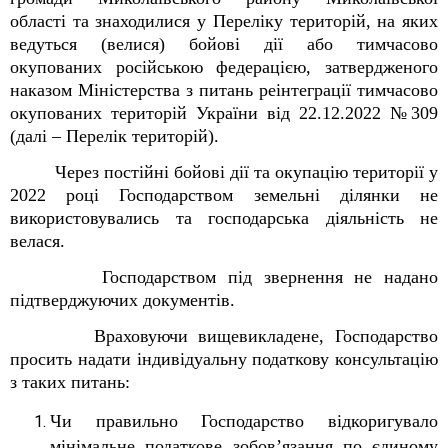
області та знаходилися у Переліку територій, на яких
ведуться (велися) бойові дії або тимчасово
окупованих російською федерацією, затвердженого
наказом Міністерства з питань реінтеграції тимчасово
окупованих територій України від 22.12.2022 №309
(далі – Перелік територій).
Через постійні бойові дії та окупацію території у
2022 році Господарством земельні ділянки не
використовувались та господарська діяльність не
велася.
Господарством під звернення не надано
підтверджуючих документів.
Враховуючи вищевикладене, Господарство
просить надати індивідуальну податкову консультацію
з таких питань:
Чи правильно Господарство відкоригувало
мінімальне податкове зобов
’
язання по єдиному