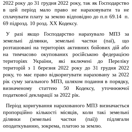
2022 року до 31 грудня 2022 року, так як Господарство
в цей період мало право
не нарахову
вати
та не
сплачу
вати
плату за землю
відповідно до
п.
п
69.14
п.
69 підрозд. 10 розд. XX Кодексу.
У разі якщо Господарство нарахувало МПЗ за
земельні ділянки, земельні частки (паї), що
розташовані на територіях активних бойових дій або
на тимчасово окупованих російською федерацією
територіях України, які включені до Переліку
територій з 1 березня 2022 року до 31 грудня 2022
року, то має право відкоригувати нараховану за 2022
рік суму загального МПЗ, шляхом подання в порядку,
визначеному статтею 50 Кодексу, уточнюючої
податкової декларації за 2022 рік.
Період коригування нарахованого МПЗ визначається
пропорційно кількості місяців, коли такі земельні
ділянки (земельні частки (паї)) підлягали
оподаткуванню, зокрема, платою за землю.