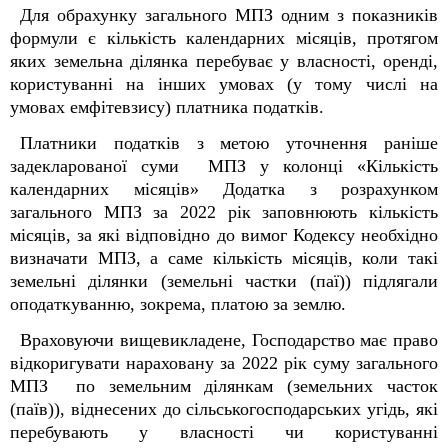
Для обрахунку загального МПЗ одним з показників
формули є кількість календарних місяців, протягом
яких земельна ділянка перебуває у власності, оренді,
користуванні на інших умовах (у тому числі на
умовах емфітевзису) платника податків.
Платники податків з метою уточнення раніше
задекларованої суми МПЗ у колонці «Кількість
календарних місяців» Додатка з розрахунком
загального МПЗ за 2022 рік заповнюють кількість
місяців, за які відповідно до вимог Кодексу необхідно
визначати МПЗ, а саме кількість місяців, коли такі
земельні ділянки (земельні частки (паї)) підлягали
оподаткуванню, зокрема, платою за землю.
Враховуючи вищевикладене, Господарство має право
відкоригувати нараховану за 2022 рік суму загального
МПЗ по земельним ділянкам (земельних часток
(паїв)), віднесених до сільськогосподарських угідь, які
перебувають у власності чи користуванні