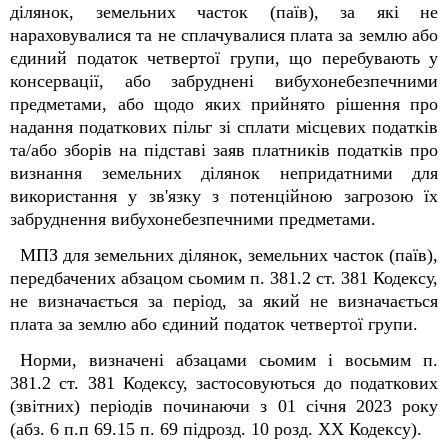
ділянок, земельних часток (паїв), за які не
нараховувалися та не сплачувалися плата за землю або
єдиний податок четвертої групи, що перебувають у
консервації, або забруднені вибухонебезпечними
предметами, або щодо яких прийнято рішення про
надання податкових пільг зі сплати місцевих податків
та/або зборів на підставі заяв платників податків про
визнання земельних ділянок непридатними для
використання у зв'язку з потенційною загрозою їх
забруднення вибухонебезпечними предметами.
МПЗ для земельних ділянок, земельних часток (паїв),
передбачених абзацом сьомим п. 38
1
.2 ст. 38
1
Кодексу,
не визначається за період, за який не визначається
плата за землю або єдиний податок четвертої групи.
Норми, визначені абзацами сьомим і восьмим п.
38
1
.2 ст. 38
1
Кодексу, застосовуються до податкових
(звітних) періодів починаючи з 01 січня 2023 року
(абз. 6 п.п 69.15 п. 69 підрозд. 10 розд. XX Кодексу).